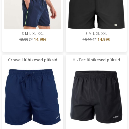
S
M
L
XL
XXL
S
M
L
XL
XXL
14.99€
14.99€
18.99
€*
18.99
€*
Crowell lühikesed püksid
Hi-Tec lühikesed püksid