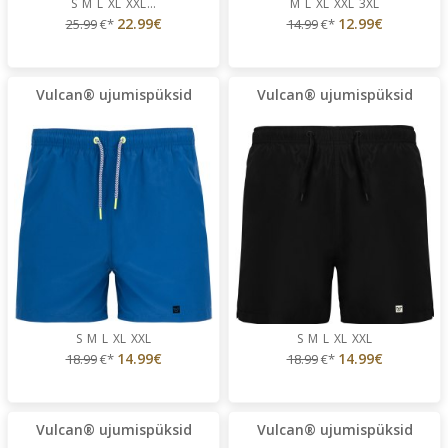
S
M
L
XL
XXL
...
M
L
XL
XXL
3XL
22.99€
12.99€
25.99
€*
14.99
€*
Vulcan® ujumispüksid
Vulcan® ujumispüksid
S
M
L
XL
XXL
S
M
L
XL
XXL
14.99€
14.99€
18.99
€*
18.99
€*
Vulcan® ujumispüksid
Vulcan® ujumispüksid