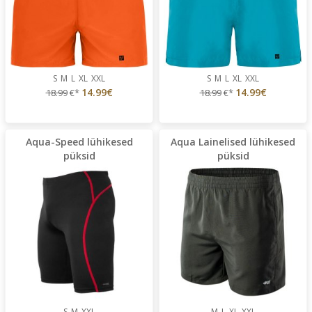
S
M
L
XL
XXL
S
M
L
XL
XXL
14.99€
14.99€
18.99
€*
18.99
€*
Aqua-Speed lühikesed
Aqua Lainelised lühikesed
püksid
püksid
S
M
XXL
M
L
XL
XXL