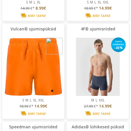
S
M
L
XL
S
M
L
XL
XXL
8.99€
14.99€
14.99
€*
18.99
€*
KIIRE TARNE
KIIRE TARNE
Vulcan® ujumispüksid
4F® ujumisriided
Suvine
soodustus
-46%
S
M
L
XL
XXL
M
L
XXL
14.99€
14.99€
18.99
€*
27.99
€*
KIIRE TARNE
KIIRE TARNE
Speedman ujumisriided
Adidas® lühikesed püksid