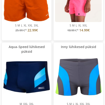
S
M
L
XL
XXL
3XL
S
M
L
XL
XXL
22.99€
14.99€
25.99
€*
18.99
€*
Aqua-Speed lühikesed
Inny lühikesed püksid
püksid
M
XXL
3XL
S
M
L
XL
XXL
3XL