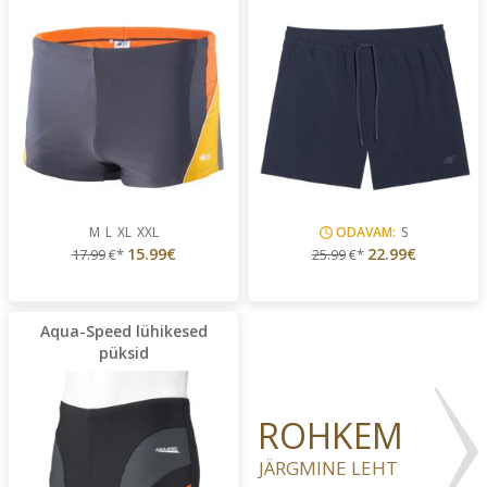
M
L
XL
XXL
ODAVAM:
S
15.99€
22.99€
17.99
€*
25.99
€*
Aqua-Speed lühikesed
püksid
ROHKEM
JÄRGMINE LEHT