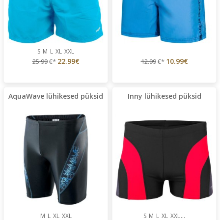
S
M
L
XL
XXL
22.99€
10.99€
25.99
€*
12.99
€*
AquaWave lühikesed püksid
Inny lühikesed püksid
M
L
XL
XXL
S
M
L
XL
XXL
...