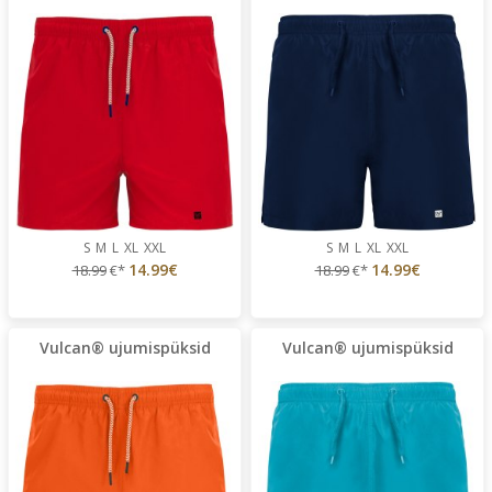
S
M
L
XL
XXL
S
M
L
XL
XXL
14.99€
14.99€
18.99
€*
18.99
€*
Vulcan® ujumispüksid
Vulcan® ujumispüksid