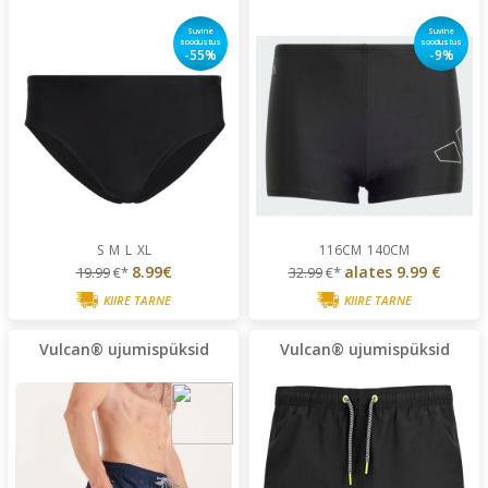
Suvine
Suvine
soodustus
soodustus
-55%
-9%
S
M
L
XL
116CM
140CM
8.99€
alates
9.99 €
19.99
€*
32.99
€*
KIIRE TARNE
KIIRE TARNE
Vulcan® ujumispüksid
Vulcan® ujumispüksid