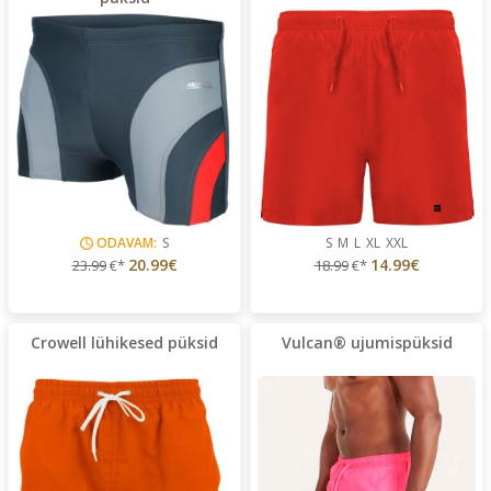
ODAVAM:
S
S
M
L
XL
XXL
20.99€
14.99€
23.99
€*
18.99
€*
Crowell lühikesed püksid
Vulcan® ujumispüksid