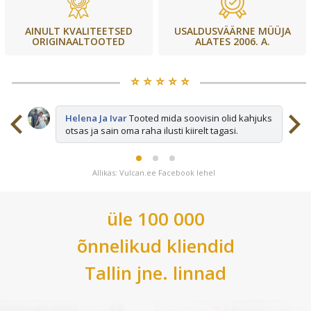
USALDUSVÄÄRNE MÜÜJA
AINULT KVALITEETSED
ALATES 2006. A.
ORIGINAALTOOTED
⭐️ ⭐️ ⭐️ ⭐️ ⭐️
sid
Helena Ja Ivar
Tooted mida soovisin olid kahjuks
otsas ja sain oma raha ilusti kiirelt tagasi.
Allikas: Vulcan.ee Facebook lehel
üle 100 000
õnnelikud kliendid
Tallin
jne. linnad