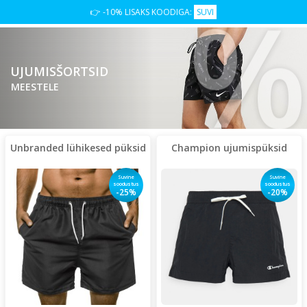
%
👉 -10% LISAKS KOODIGA:
SUVI
UJUMISŠORTSID
MEESTELE
Unbranded lühikesed püksid
Champion ujumispüksid
Suvine
Suvine
soodustus
soodustus
-25%
-20%