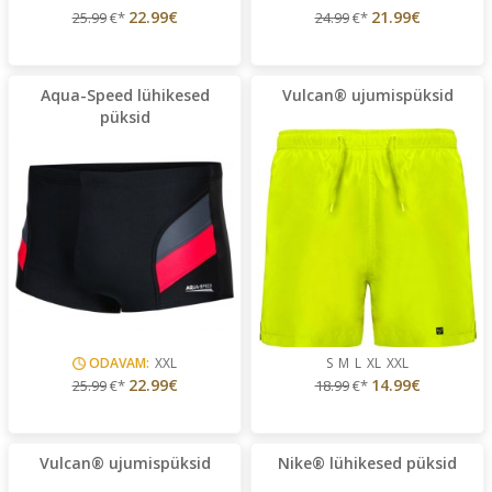
22.99€
21.99€
25.99
€*
24.99
€*
Aqua-Speed lühikesed
Vulcan® ujumispüksid
püksid
ODAVAM:
XXL
S
M
L
XL
XXL
22.99€
14.99€
25.99
€*
18.99
€*
Vulcan® ujumispüksid
Nike® lühikesed püksid