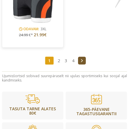
ODAVAM:
3XL
21.99€
24.99
€*
1
2
3
4
Ujumisšortsid sobivad suurepäraselt nii ujulas sportimiseks kui soojal ajal
kandmiseks.
TASUTA TARNE ALATES
365-PÄEVANE
80€
TAGASTUSGARANTII