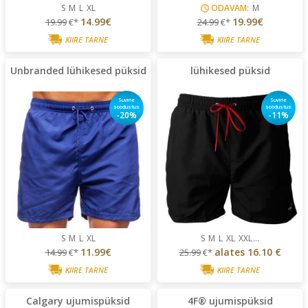
S
M
L
XL
ODAVAM:
M
14.99€
19.99€
19.99
€*
24.99
€*
KIIRE TARNE
KIIRE TARNE
Unbranded lühikesed püksid
lühikesed püksid
Suvine
Suvine
soodustus
soodustus
-20%
-11%
S
M
L
XL
S
M
L
XL
XXL
...
11.99€
alates
16.10 €
14.99
€*
25.99
€*
KIIRE TARNE
KIIRE TARNE
Calgary ujumispüksid
4F® ujumispüksid