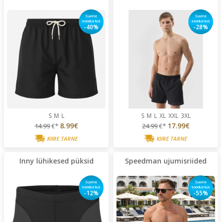
Suvine
Suvine
soodustus
soodustus
-40%
-28%
S
M
L
S
M
L
XL
XXL
3XL
8.99€
17.99€
14.99
€*
24.99
€*
KIIRE TARNE
KIIRE TARNE
Inny lühikesed püksid
Speedman ujumisriided
Suvine
Suvine
soodustus
soodustus
-12%
-55%