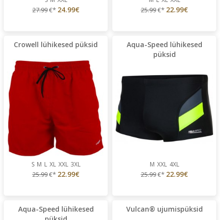
24.99€
22.99€
27.99
€*
25.99
€*
Crowell lühikesed püksid
Aqua-Speed lühikesed
püksid
S
M
L
XL
XXL
3XL
M
XXL
4XL
22.99€
22.99€
25.99
€*
25.99
€*
Aqua-Speed lühikesed
Vulcan® ujumispüksid
püksid