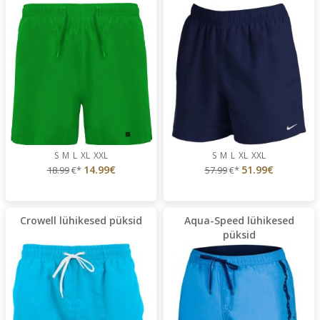
S
M
L
XL
XXL
S
M
L
XL
XXL
14.99€
51.99€
18.99
€*
57.99
€*
Crowell lühikesed püksid
Aqua-Speed lühikesed
püksid