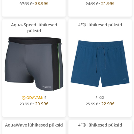
33.99€
21.99€
37.99
€*
24.99
€*
Aqua-Speed lühikesed
4F® lühikesed püksid
püksid
ODAVAM:
S
S
XXL
20.99€
22.99€
23.99
€*
25.99
€*
AquaWave lühikesed püksid
4F® lühikesed püksid