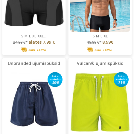
S
M
L
XL
XXL
...
S
M
L
XL
alates
7.99 €
8.99€
24.99
€*
19.99
€*
KIIRE TARNE
KIIRE TARNE
Unbranded ujumispüksid
Vulcan® ujumispüksid
Suvine
Suvine
soodustus
soodustus
-40%
-21%