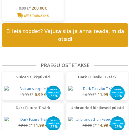
200.00€
0.00
€*
KIIRE TARNE
(0 €)
Ei leia toodet? Vajuta siia ja anna teada, mida
otsid!
PRAEGU OSTETAKSE
Vulcan sukkpüksid
Dark Tuleviku T-särk
Suvine
Suvine
soodustus
soodustus
6.99 €
11.99 €
19.99
€*
14.99
€*
-65%
-20%
Dark Future T-särk
Unbranded lühikesed püksid
Suvine
Suvine
soodustus
soodustus
11.99 €
14.99 €
17.99
€*
19.99
€*
-33%
-25%