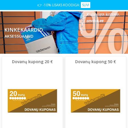
👉 -10% LISAKS KOODIGA:
SUVI
KINKEKAARDID
AKSESSUAARID
Dovanų kupong 20 €
Dovanų kupong 50 €