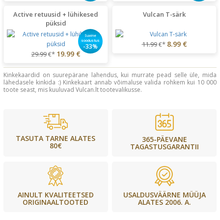
Active retuusid + lühikesed
Vulcan T-särk
püksid
Suvine
soodustus
8.99 €
11.99
€*
-33%
19.99 €
29.99
€*
Kinkekaardid on suurepärane lahendus, kui murrate pead selle üle, mida
lähedasele kinkida :) Kinkekaart annab võimaluse valida rohkem kui 10 000
toote seast, mis kuuluvad Vulcan.lt tootevalikusse.
TASUTA TARNE ALATES
365-PÄEVANE
80€
TAGASTUSGARANTII
USALDUSVÄÄRNE MÜÜJA
AINULT KVALITEETSED
ALATES 2006. A.
ORIGINAALTOOTED