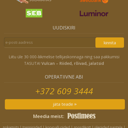
UUDISKIRI
kinnita
Liitu üle 30 000-liikmelise tellijaskonnaga ning saa pakkumisi
TASUTA!
Vulcan – Riided, rõivad, jalatsid
OPERATIIVNE ABI
+372 609 3444
jäta teade
Meedia meist:
nokamüts
|
trenniriided
|
korvpalli riided
|
spordikott
|
üleriided naistele
|