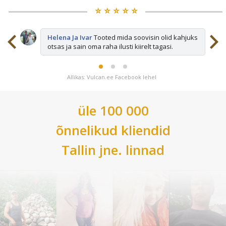
⭐️ ⭐️ ⭐️ ⭐️ ⭐️
sid
Helena Ja Ivar
Tooted mida soovisin olid kahjuks
otsas ja sain oma raha ilusti kiirelt tagasi.
Allikas: Vulcan.ee Facebook lehel
üle 100 000
õnnelikud kliendid
Tallin
jne. linnad