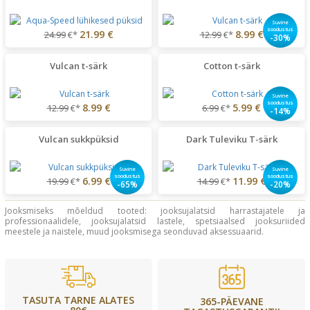
Suvine
soodustus
21.99 €
8.99 €
24.99
€*
12.99
€*
-30%
Vulcan t-särk
Cotton t-särk
Suvine
soodustus
8.99 €
5.99 €
12.99
€*
6.99
€*
-14%
Vulcan sukkpüksid
Dark Tuleviku T-särk
Suvine
Suvine
soodustus
soodustus
6.99 €
11.99 €
19.99
€*
14.99
€*
-65%
-20%
Jooksmiseks mõeldud tooted: jooksujalatsid harrastajatele ja
professionaalidele, jooksujalatsid lastele, spetsiaalsed jooksuriided
meestele ja naistele, muud jooksmisega seonduvad aksessuaarid.
TASUTA TARNE ALATES
365-PÄEVANE