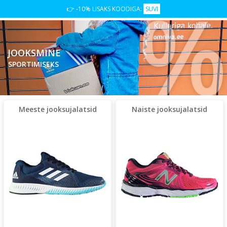
👉 -10% LISAKS KOODIGA:
SUVI
JOOKSMINE
SPORTIMISEKS
Meeste jooksujalatsid
Naiste jooksujalatsid