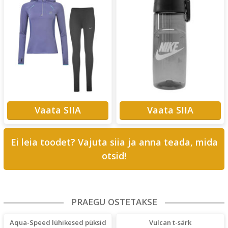
Vaata SIIA
Vaata SIIA
Ei leia toodet? Vajuta siia ja anna teada, mida
otsid!
PRAEGU OSTETAKSE
Aqua-Speed lühikesed püksid
Vulcan t-särk