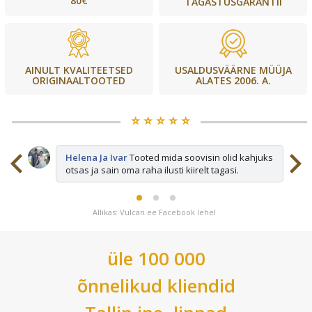
80€
TAGASTUSGARANTII
USALDUSVÄÄRNE MÜÜJA
AINULT KVALITEETSED
ALATES 2006. A.
ORIGINAALTOOTED
⭐️ ⭐️ ⭐️ ⭐️ ⭐️
sid
Helena Ja Ivar
Tooted mida soovisin olid kahjuks
otsas ja sain oma raha ilusti kiirelt tagasi.
Allikas: Vulcan.ee Facebook lehel
üle 100 000
õnnelikud kliendid