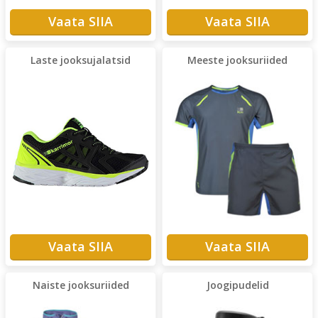
Vaata SIIA
Vaata SIIA
Laste jooksujalatsid
Meeste jooksuriided
Vaata SIIA
Vaata SIIA
Naiste jooksuriided
Joogipudelid