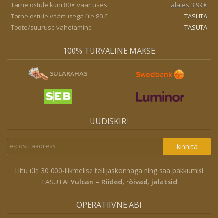
Tarne ostule kuni 80 € väärtuses
alates 3.99 €
Tarne ostule väärtusega üle 80 €
TASUTA
Toote/suuruse vahetamine
TASUTA
100% TURVALINE MAKSE
SULARAHAS
UUDISKIRI
kinnita
Liitu üle 30 000-liikmelise tellijaskonnaga ning saa pakkumisi
TASUTA!
Vulcan – Riided, rõivad, jalatsid
OPERATIIVNE ABI