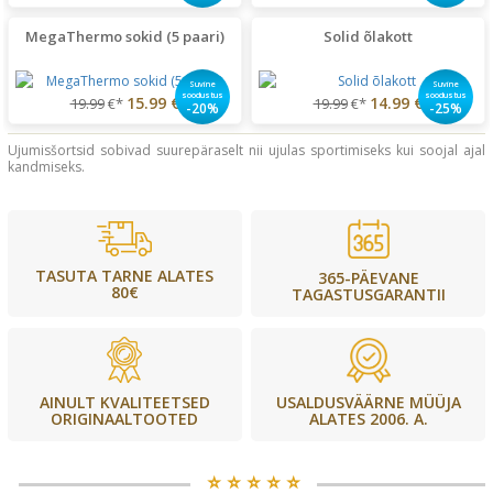
MegaThermo sokid (5 paari)
Solid õlakott
Suvine
Suvine
soodustus
soodustus
15.99 €
14.99 €
19.99
€*
19.99
€*
-20%
-25%
Ujumisšortsid sobivad suurepäraselt nii ujulas sportimiseks kui soojal ajal
kandmiseks.
TASUTA TARNE ALATES
365-PÄEVANE
80€
TAGASTUSGARANTII
USALDUSVÄÄRNE MÜÜJA
AINULT KVALITEETSED
ALATES 2006. A.
ORIGINAALTOOTED
⭐️ ⭐️ ⭐️ ⭐️ ⭐️