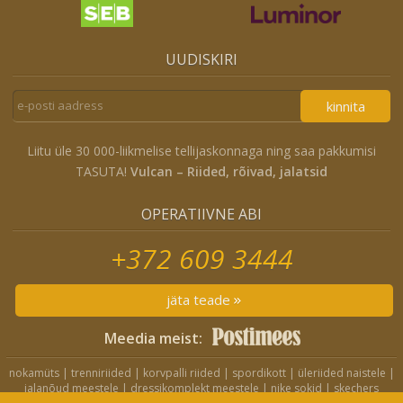
UUDISKIRI
kinnita
Liitu üle 30 000-liikmelise tellijaskonnaga ning saa pakkumisi
TASUTA!
Vulcan – Riided, rõivad, jalatsid
OPERATIIVNE ABI
+372 609 3444
jäta teade
Meedia meist:
nokamüts
|
trenniriided
|
korvpalli riided
|
spordikott
|
üleriided naistele
|
jalanõud meestele
|
dressikomplekt meestele
|
nike sokid
|
skechers