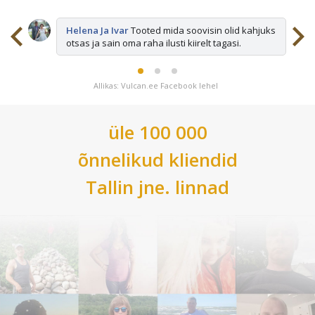
sid
Helena Ja Ivar
Tooted mida soovisin olid kahjuks
otsas ja sain oma raha ilusti kiirelt tagasi.
Allikas: Vulcan.ee Facebook lehel
üle 100 000
õnnelikud kliendid
Tallin
jne. linnad