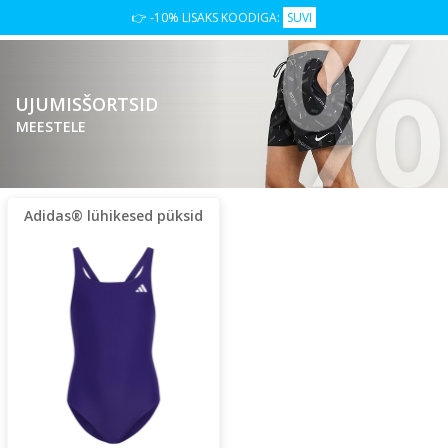
👉 -10% LISAKS KOODIGA:
SUVI
UJUMISŠORTSID
MEESTELE
Adidas® lühikesed püksid