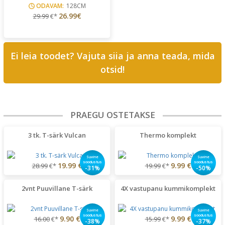
ODAVAM:
128CM
26.99€
29.99
€*
Ei leia toodet? Vajuta siia ja anna teada, mida
otsid!
PRAEGU OSTETAKSE
3 tk. T-särk Vulcan
Thermo komplekt
Suvine
Suvine
soodustus
soodustus
19.99 €
9.99 €
28.99
€*
19.99
€*
-31%
-50%
2vnt Puuvillane T-särk
4X vastupanu kummikomplekt
Suvine
Suvine
soodustus
soodustus
9.90 €
9.99 €
16.00
€*
15.99
€*
-38%
-37%