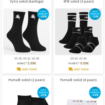
Vytis sokid (karbiga)
4F® sokid (3 paari)
Suvine
Suvine
soodustus
soodustus
-40%
-16%
35-38
39-42
43-46
39-42
43-46
5.99€
9.99€
9.99
€*
11.99
€*
KIIRE TARNE
KIIRE TARNE
Puma® sokid (2 paari)
Puma® sokid (6 paari)
Suvine
Suvine
soodustus
soodustus
-30%
-44%