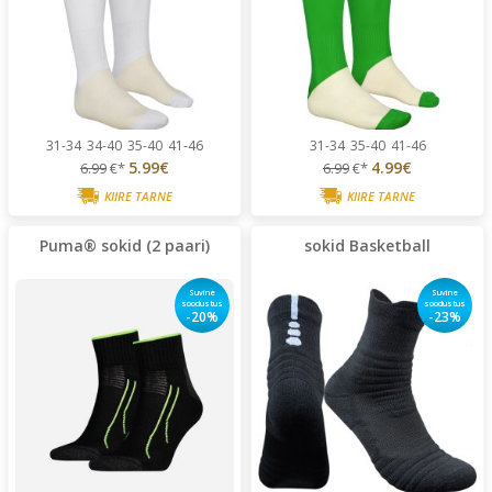
31-34
34-40
35-40
41-46
31-34
35-40
41-46
5.99€
4.99€
6.99
€*
6.99
€*
KIIRE TARNE
KIIRE TARNE
Puma® sokid (2 paari)
sokid Basketball
Suvine
Suvine
soodustus
soodustus
-20%
-23%