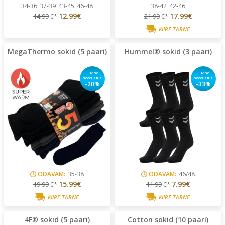
34-36
37-39
43-45
46-48
38-42
42-46
12.99€
17.99€
14.99
€*
21.99
€*
KIIRE TARNE
MegaThermo sokid (5 paari)
Hummel® sokid (3 paari)
Suvine
Suvine
soodustus
soodustus
-20%
-33%
ODAVAM:
35-38
ODAVAM:
46/48
15.99€
7.99€
19.99
€*
11.99
€*
KIIRE TARNE
KIIRE TARNE
4F® sokid (5 paari)
Cotton sokid (10 paari)