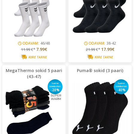
ODAVAM:
46/48
ODAVAM:
38-42
7.99€
17.99€
11.99
€*
21.99
€*
KIIRE TARNE
KIIRE TARNE
MegaThermo sokid 5 paari
Puma® sokid (3 paari)
(43-47)
Suvine
Suvine
soodustus
soodustus
-20%
-40%