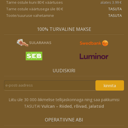
Tarne ostule kuni 80 € väärtuses
alates 3.99 €
Tarne ostule väärtusega üle 80 €
TASUTA
Toote/suuruse vahetamine
TASUTA
100% TURVALINE MAKSE
SULARAHAS
UUDISKIRI
kinnita
Liitu üle 30 000-liikmelise tellijaskonnaga ning saa pakkumisi
TASUTA!
Vulcan – Riided, rõivad, jalatsid
OPERATIIVNE ABI