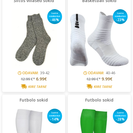
Šiltos villased sokid
Basketball sokid
Suvine
Suvine
soodustus
soodustus
-46%
-23%
ODAVAM:
39-42
ODAVAM:
40-46
6.99€
9.99€
12.99
€*
12.99
€*
KIIRE TARNE
KIIRE TARNE
Futbolo sokid
Futbolo sokid
Suvine
Suvine
soodustus
soodustus
-14%
-28%