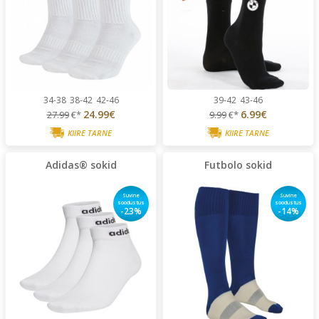
34-38
38-42
42-46
39-42
43-46
24.99€
6.99€
27.99
€*
9.99
€*
KIIRE TARNE
KIIRE TARNE
Adidas® sokid
Futbolo sokid
Suvine
Suvine
soodustus
soodustus
-23%
-14%