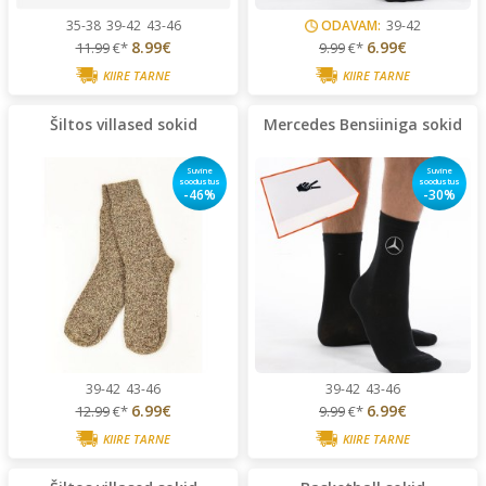
35-38
39-42
43-46
ODAVAM:
39-42
8.99€
6.99€
11.99
€*
9.99
€*
KIIRE TARNE
KIIRE TARNE
Šiltos villased sokid
Mercedes Bensiiniga sokid
Suvine
Suvine
soodustus
soodustus
-46%
-30%
39-42
43-46
39-42
43-46
6.99€
6.99€
12.99
€*
9.99
€*
KIIRE TARNE
KIIRE TARNE