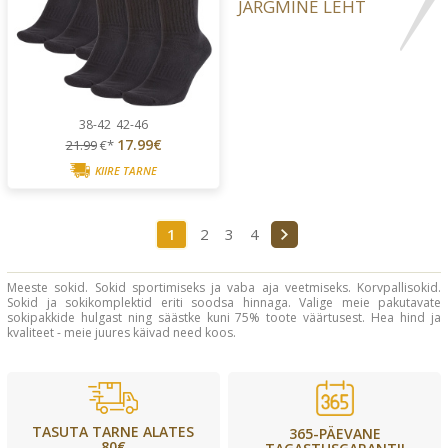
JÄRGMINE LEHT
38-42
42-46
17.99€
21.99
€*
KIIRE TARNE
1
2
3
4
Meeste sokid. Sokid sportimiseks ja vaba aja veetmiseks. Korvpallisokid.
Sokid ja sokikomplektid eriti soodsa hinnaga. Valige meie pakutavate
sokipakkide hulgast ning säästke kuni 75% toote väärtusest. Hea hind ja
kvaliteet - meie juures käivad need koos.
TASUTA TARNE ALATES
365-PÄEVANE
80€