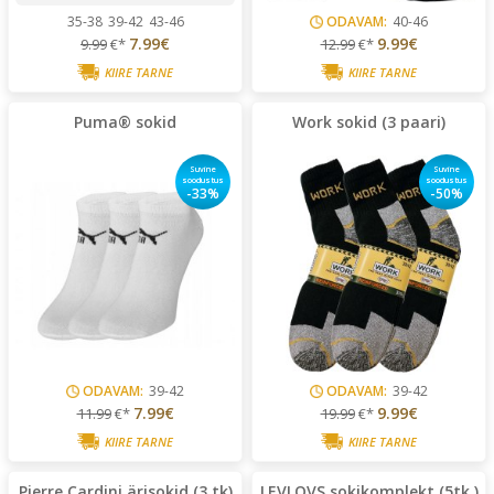
35-38
39-42
43-46
ODAVAM:
40-46
7.99€
9.99€
9.99
€*
12.99
€*
KIIRE TARNE
KIIRE TARNE
Puma® sokid
Work sokid (3 paari)
Suvine
Suvine
soodustus
soodustus
-33%
-50%
ODAVAM:
39-42
ODAVAM:
39-42
7.99€
9.99€
11.99
€*
19.99
€*
KIIRE TARNE
KIIRE TARNE
Pierre Cardini ärisokid (3 tk)
LEVLOVS sokikomplekt (5tk.)