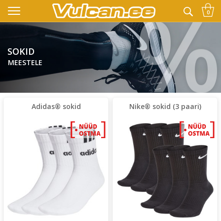
👉 -10% LISAKS KOODIGA:
SUVI
0
SOKID
MEESTELE
Adidas® sokid
Nike® sokid (3 paari)