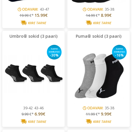
ODAVAM:
43-47
ODAVAM:
35-38
15.99€
8.99€
19.99
€*
14.99
€*
KIIRE TARNE
KIIRE TARNE
Umbro® sokid (3 paari)
Puma® sokid (3 paari)
Suvine
Suvine
soodustus
soodustus
-30%
-16%
39-42
43-46
ODAVAM:
35-38
6.99€
9.99€
9.99
€*
11.99
€*
KIIRE TARNE
KIIRE TARNE