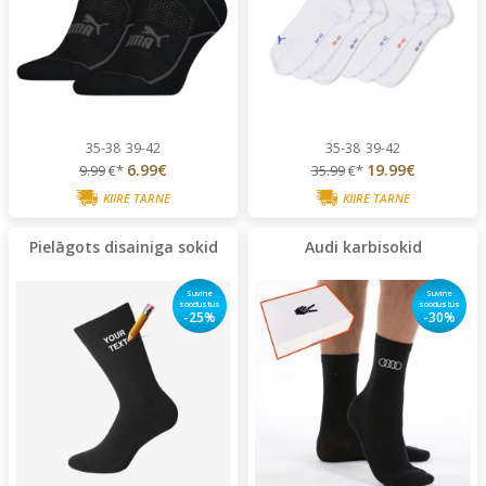
35-38
39-42
35-38
39-42
6.99€
19.99€
9.99
€*
35.99
€*
KIIRE TARNE
KIIRE TARNE
Pielāgots disainiga sokid
Audi karbisokid
Suvine
Suvine
soodustus
soodustus
-25%
-30%