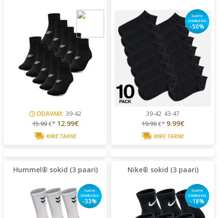
Suvine
soodustus
-50%
ODAVAM:
39-42
39-42
43-47
12.99€
9.99€
15.99
€*
19.99
€*
KIIRE TARNE
KIIRE TARNE
Hummel® sokid (3 paari)
Nike® sokid (3 paari)
Suvine
Suvine
soodustus
soodustus
-33%
-18%