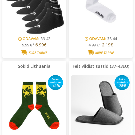
ODAVAM:
39-42
ODAVAM:
38-44
6.99€
2.19€
9.99
€*
4.99
€*
KIIRE TARNE
KIIRE TARNE
Sokid Lithuania
Felt vildist sussid (37-43EU)
Suvine
Suvine
soodustus
soodustus
-41%
-28%