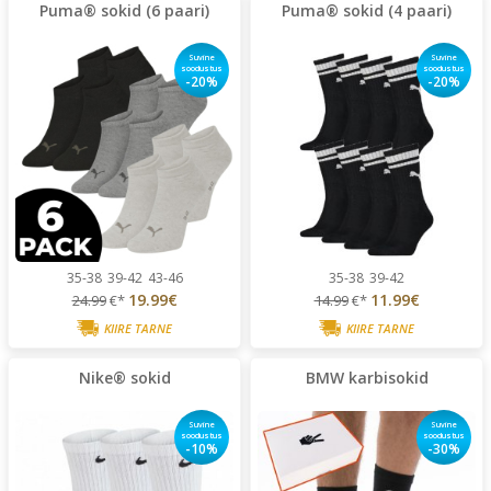
Puma® sokid (6 paari)
Puma® sokid (4 paari)
Suvine
Suvine
soodustus
soodustus
-20%
-20%
35-38
39-42
43-46
35-38
39-42
19.99€
11.99€
24.99
€*
14.99
€*
KIIRE TARNE
KIIRE TARNE
Nike® sokid
BMW karbisokid
Suvine
Suvine
soodustus
soodustus
-10%
-30%