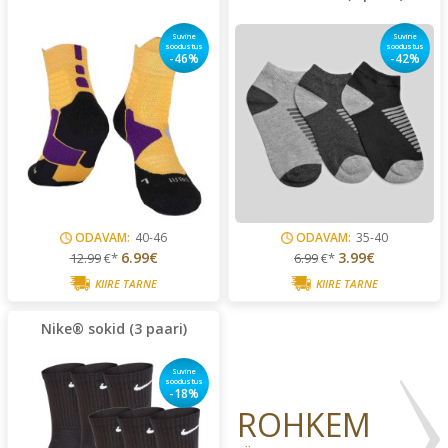
Suvine
Suvine
soodustus
soodustus
-46%
-42%
ODAVAM:
40-46
ODAVAM:
35-40
6.99€
3.99€
12.99
€*
6.99
€*
KIIRE TARNE
KIIRE TARNE
Nike® sokid (3 paari)
Suvine
soodustus
-18%
ROHKEM