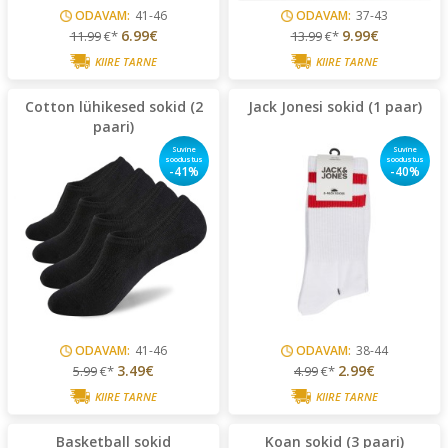
ODAVAM:
41-46
ODAVAM:
37-43
6.99€
9.99€
11.99
€*
13.99
€*
KIIRE TARNE
KIIRE TARNE
Cotton lühikesed sokid (2
Jack Jonesi sokid (1 paar)
paari)
Suvine
Suvine
soodustus
soodustus
-41%
-40%
ODAVAM:
41-46
ODAVAM:
38-44
3.49€
2.99€
5.99
€*
4.99
€*
KIIRE TARNE
KIIRE TARNE
Basketball sokid
Koan sokid (3 paari)