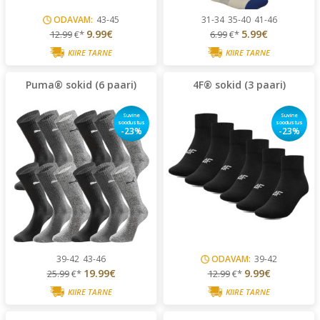
ODAVAM:
43-45
31-34
35-40
41-46
9.99€
5.99€
12.99
€*
6.99
€*
KIIRE TARNE
KIIRE TARNE
Puma® sokid (6 paari)
4F® sokid (3 paari)
Suvine
Suvine
soodustus
soodustus
-23%
-23%
39-42
43-46
ODAVAM:
39-42
19.99€
9.99€
25.99
€*
12.99
€*
KIIRE TARNE
KIIRE TARNE