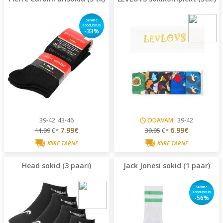
Suvine
soodustus
-33%
39-42
43-46
ODAVAM:
39-42
7.99€
6.99€
11.99
€*
39.95
€*
KIIRE TARNE
KIIRE TARNE
Head sokid (3 paari)
Jack Jonesi sokid (1 paar)
Suvine
soodustus
-56%