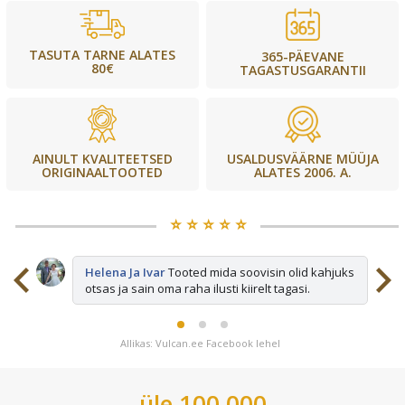
TASUTA TARNE ALATES
365-PÄEVANE
80€
TAGASTUSGARANTII
USALDUSVÄÄRNE MÜÜJA
AINULT KVALITEETSED
ALATES 2006. A.
ORIGINAALTOOTED
⭐️ ⭐️ ⭐️ ⭐️ ⭐️
sid
Helena Ja Ivar
Tooted mida soovisin olid kahjuks
otsas ja sain oma raha ilusti kiirelt tagasi.
Allikas: Vulcan.ee Facebook lehel
üle 100 000