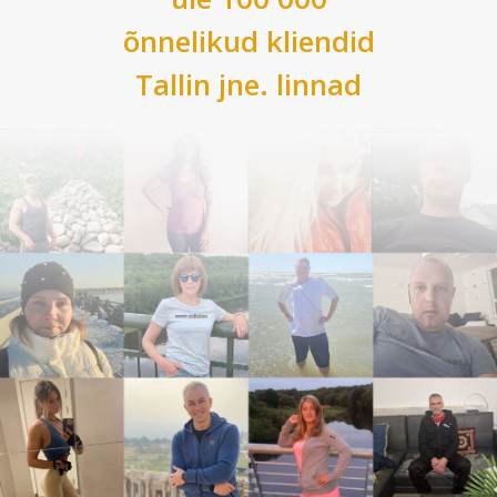
õnnelikud kliendid
Tallin
jne. linnad