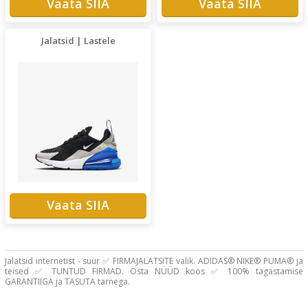
Vaata SIIA
Vaata SIIA
Jalatsid | Lastele
Vaata SIIA
Jalatsid internetist - suur ✅ FIRMAJALATSITE valik. ADIDAS® NIKE® PUMA® ja
teised ✅ TUNTUD FIRMAD. Osta NÜÜD koos ✅ 100% tagastamise
GARANTIIGA ja TASUTA tarnega.