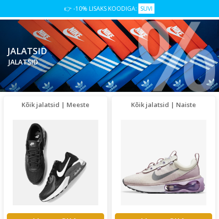
👉 -10% LISAKS KOODIGA:
SUVI
JALATSID
JALATSID
Kõik jalatsid | Meeste
Kõik jalatsid | Naiste