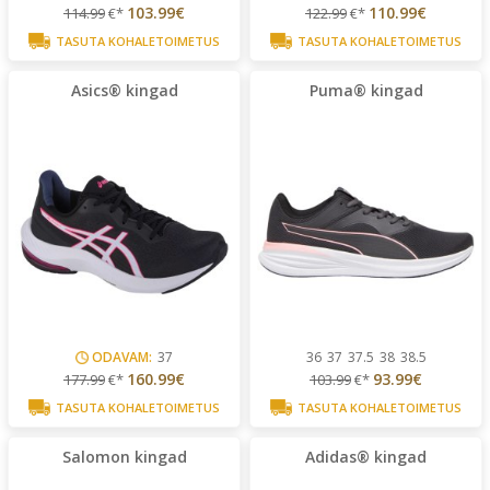
103.99€
110.99€
114.99
€*
122.99
€*
TASUTA KOHALETOIMETUS
TASUTA KOHALETOIMETUS
Asics® kingad
Puma® kingad
ODAVAM:
37
36
37
37.5
38
38.5
160.99€
93.99€
177.99
€*
103.99
€*
TASUTA KOHALETOIMETUS
TASUTA KOHALETOIMETUS
Salomon kingad
Adidas® kingad