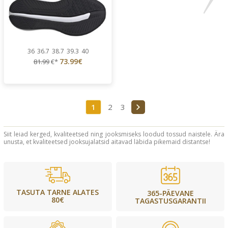
36
36.7
38.7
39.3
40
73.99€
81.99
€*
1
2
3
Siit leiad kerged, kvaliteetsed ning jooksmiseks loodud tossud naistele. Ära
unusta, et kvaliteetsed jooksujalatsid aitavad läbida pikemaid distantse!
TASUTA TARNE ALATES
365-PÄEVANE
80€
TAGASTUSGARANTII