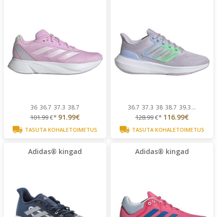
36
36.7
37.3
38.7
36.7
37.3
38
38.7
39.3
...
91.99€
116.99€
101.99
€*
128.99
€*
TASUTA KOHALETOIMETUS
TASUTA KOHALETOIMETUS
Adidas® kingad
Adidas® kingad