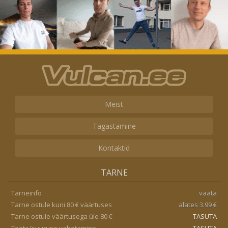
Meist
Tagastamine
Kontaktid
TARNE
Tarneinfo
vaata
Tarne ostule kuni 80 € väärtuses
alates 3.99 €
Tarne ostule väärtusega üle 80 €
TASUTA
Toote/suuruse vahetamine
TASUTA