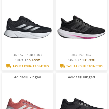
36
36.7
38
38.7
40.7
36.7
39.3
40.7
91.99€
131.99€
101.99
€*
145.99
€*
TASUTA KOHALETOIMETUS
TASUTA KOHALETOIMETUS
Adidas® kingad
Adidas® kingad