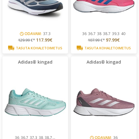
ODAVAM:
37.3
36
36.7
38
38.7
39.3
40
117.99€
97.99€
129.99
€*
107.99
€*
TASUTA KOHALETOIMETUS
TASUTA KOHALETOIMETUS
Adidas® kingad
Adidas® kingad
36
36.7
37.3
38
38.7
...
ODAVAM:
36