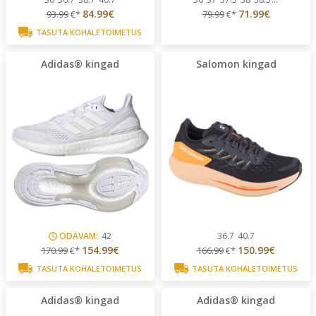
84.99€
71.99€
93.99
€*
79.99
€*
TASUTA KOHALETOIMETUS
Adidas® kingad
Salomon kingad
ODAVAM:
42
36.7
40.7
154.99€
150.99€
170.99
€*
166.99
€*
TASUTA KOHALETOIMETUS
TASUTA KOHALETOIMETUS
Adidas® kingad
Adidas® kingad