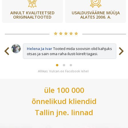
USALDUSVÄÄRNE MÜÜJA
AINULT KVALITEETSED
ALATES 2006. A.
ORIGINAALTOOTED
⭐️ ⭐️ ⭐️ ⭐️ ⭐️
sid
Helena Ja Ivar
Tooted mida soovisin olid kahjuks
otsas ja sain oma raha ilusti kiirelt tagasi.
Allikas: Vulcan.ee Facebook lehel
üle 100 000
õnnelikud kliendid
Tallin
jne. linnad