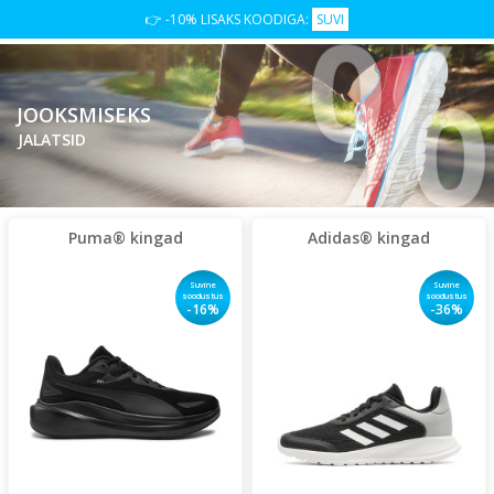
%
👉 -10% LISAKS KOODIGA:
SUVI
JOOKSMISEKS
JALATSID
Puma® kingad
Adidas® kingad
Suvine
Suvine
soodustus
soodustus
-16%
-36%