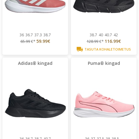
36
36.7
37.3
38.7
38.7
40
40.7
42
59.99€
116.99€
65.99
€*
128.99
€*
TASUTA KOHALETOIMETUS
Adidas® kingad
Puma® kingad
36
36.7
38.7
40.7
36
37
37.5
38
38.5
...