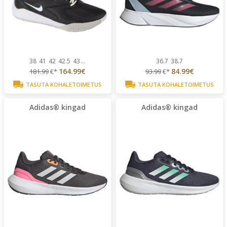
38
41
42
42.5
43
...
36.7
38.7
164.99€
84.99€
181.99
€*
93.99
€*
TASUTA KOHALETOIMETUS
TASUTA KOHALETOIMETUS
Adidas® kingad
Adidas® kingad