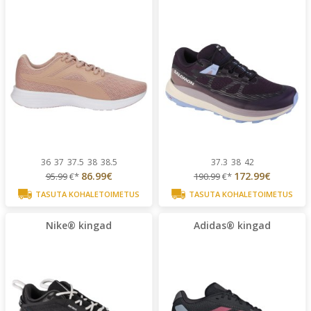
36
37
37.5
38
38.5
37.3
38
42
86.99€
172.99€
95.99
€*
190.99
€*
TASUTA KOHALETOIMETUS
TASUTA KOHALETOIMETUS
Nike® kingad
Adidas® kingad