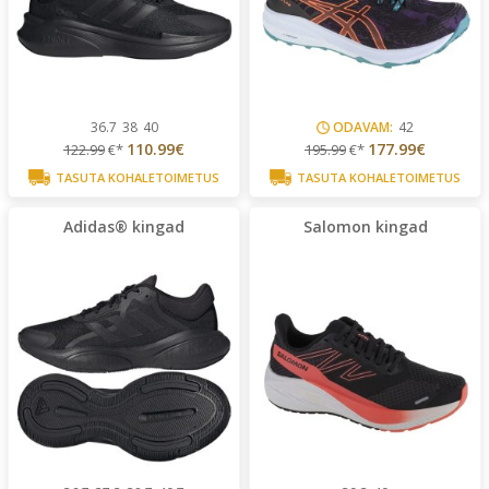
36.7
38
40
ODAVAM:
42
110.99€
177.99€
122.99
€*
195.99
€*
TASUTA KOHALETOIMETUS
TASUTA KOHALETOIMETUS
Adidas® kingad
Salomon kingad