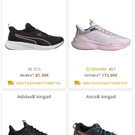
36
37.5
ODAVAM:
40.7
81.99€
115.99€
90.99
€*
127.99
€*
TASUTA KOHALETOIMETUS
TASUTA KOHALETOIMETUS
Adidas® kingad
Asics® kingad