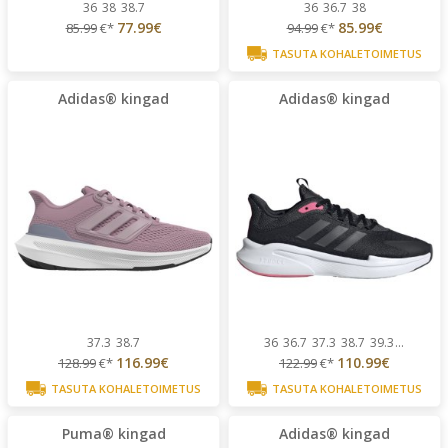
36
38
38.7
36
36.7
38
77.99€
85.99€
85.99
€*
94.99
€*
TASUTA KOHALETOIMETUS
Adidas® kingad
Adidas® kingad
37.3
38.7
36
36.7
37.3
38.7
39.3
...
116.99€
110.99€
128.99
€*
122.99
€*
TASUTA KOHALETOIMETUS
TASUTA KOHALETOIMETUS
Puma® kingad
Adidas® kingad