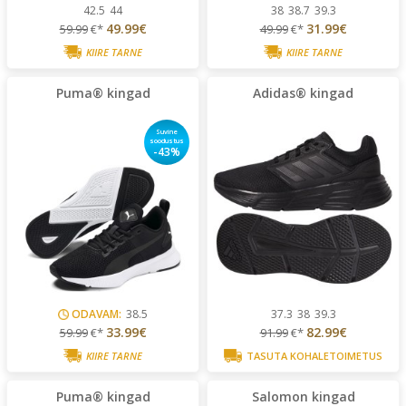
42.5
44
38
38.7
39.3
49.99€
31.99€
59.99
€*
49.99
€*
KIIRE TARNE
KIIRE TARNE
Puma® kingad
Adidas® kingad
Suvine
soodustus
-43%
ODAVAM:
38.5
37.3
38
39.3
33.99€
82.99€
59.99
€*
91.99
€*
KIIRE TARNE
TASUTA KOHALETOIMETUS
Puma® kingad
Salomon kingad