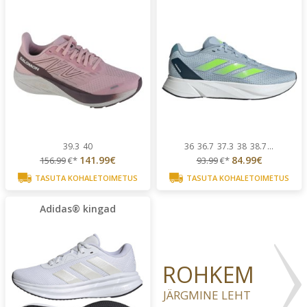
39.3
40
36
36.7
37.3
38
38.7
...
141.99€
84.99€
156.99
€*
93.99
€*
TASUTA KOHALETOIMETUS
TASUTA KOHALETOIMETUS
Adidas® kingad
ROHKEM
JÄRGMINE LEHT