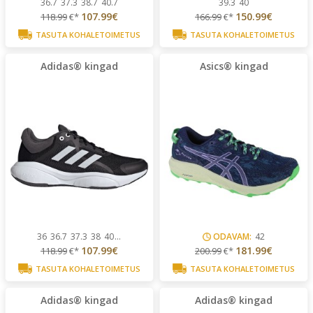
36.7
37.3
38.7
40.7
39.3
40
107.99€
150.99€
118.99
€*
166.99
€*
TASUTA KOHALETOIMETUS
TASUTA KOHALETOIMETUS
Adidas® kingad
Asics® kingad
36
36.7
37.3
38
40
...
ODAVAM:
42
107.99€
181.99€
118.99
€*
200.99
€*
TASUTA KOHALETOIMETUS
TASUTA KOHALETOIMETUS
Adidas® kingad
Adidas® kingad