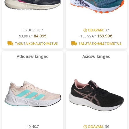
36
36.7
38.7
ODAVAM:
37
84.99€
169.99€
93.99
€*
186.99
€*
TASUTA KOHALETOIMETUS
TASUTA KOHALETOIMETUS
Adidas® kingad
Asics® kingad
40
40.7
ODAVAM:
36