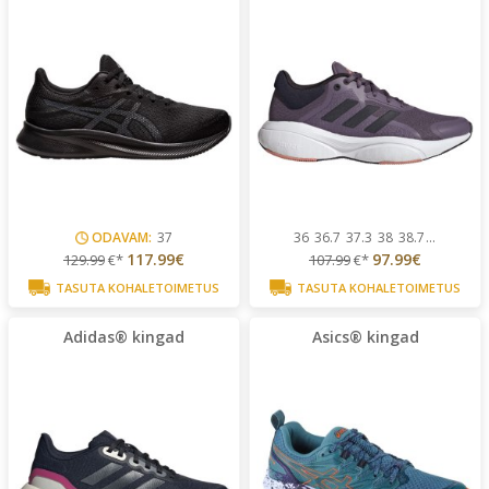
ODAVAM:
37
36
36.7
37.3
38
38.7
...
117.99€
97.99€
129.99
€*
107.99
€*
TASUTA KOHALETOIMETUS
TASUTA KOHALETOIMETUS
Adidas® kingad
Asics® kingad