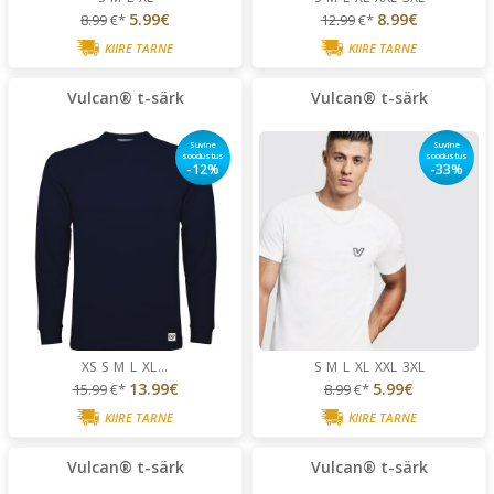
5.99€
8.99€
8.99
€*
12.99
€*
KIIRE TARNE
KIIRE TARNE
Vulcan® t-särk
Vulcan® t-särk
Suvine
Suvine
soodustus
soodustus
-12%
-33%
XS
S
M
L
XL
...
S
M
L
XL
XXL
3XL
13.99€
5.99€
15.99
€*
8.99
€*
KIIRE TARNE
KIIRE TARNE
Vulcan® t-särk
Vulcan® t-särk