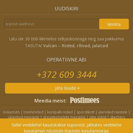
UUDISKIRI
kinnita
Liitu üle 30 000-liikmelise tellijaskonnaga ning saa pakkumisi
TASUTA!
Vulcan – Riided, rõivad, jalatsid
OPERATIIVNE ABI
+372 609 3444
jäta teade
Meedia meist:
nokamüts
|
trenniriided
|
korvpalli riided
|
spordikott
|
üleriided naistele
|
jalanõud meestele
|
dressikomplekt meestele
|
nike sokid
|
skechers
jalanõud
|
nike jope
|
nike lühikesed püksid
|
nike spordikott
|
crocs
Sellel veebilehel kasutatakse küpsiseid. Jätkates veebilehe
sandaalid
|
nike seljakott
|
nike dressikomplekt
kasutamist nõustute küpsiste kasutamisega.