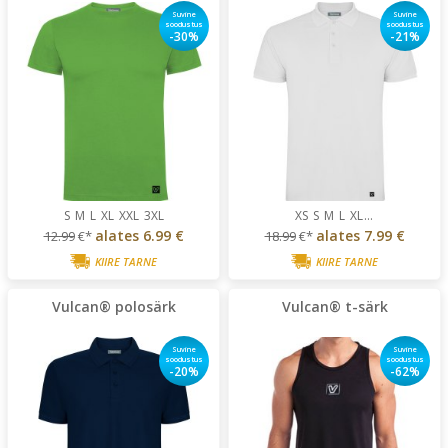
Suvine
Suvine
soodustus
soodustus
-30%
-21%
S
M
L
XL
XXL
3XL
XS
S
M
L
XL
...
alates
6.99 €
alates
7.99 €
12.99
€*
18.99
€*
KIIRE TARNE
KIIRE TARNE
Vulcan® polosärk
Vulcan® t-särk
Suvine
Suvine
soodustus
soodustus
-20%
-62%