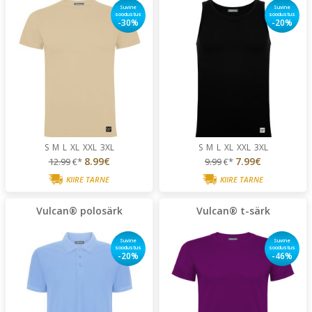
Suvine
Suvine
soodustus
soodustus
-30%
-20%
S
M
L
XL
XXL
3XL
S
M
L
XL
XXL
3XL
8.99€
7.99€
12.99
€*
9.99
€*
KIIRE TARNE
KIIRE TARNE
Vulcan® polosärk
Vulcan® t-särk
Suvine
Suvine
soodustus
soodustus
-20%
-46%