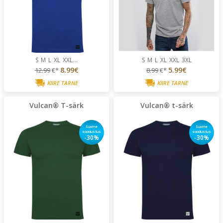
S
M
L
XL
XXL
...
S
M
L
XL
XXL
3XL
8.99€
5.99€
12.99
€*
8.99
€*
KIIRE TARNE
KIIRE TARNE
Vulcan® T-särk
Vulcan® t-särk
Suvine
Suvine
soodustus
soodustus
-30%
-30%