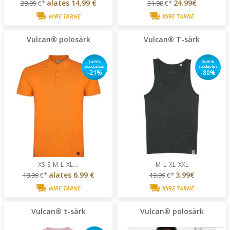
alates
14.99 €
24.99€
29.99
€*
31.98
€*
KIIRE TARNE
KIIRE TARNE
Vulcan® polosärk
Vulcan® T-särk
Suvine
Suvine
soodustus
soodustus
-21%
-80%
XS
S
M
L
XL
...
M
L
XL
XXL
alates
6.99 €
3.99€
18.99
€*
19.99
€*
KIIRE TARNE
KIIRE TARNE
Vulcan® t-särk
Vulcan® polosärk