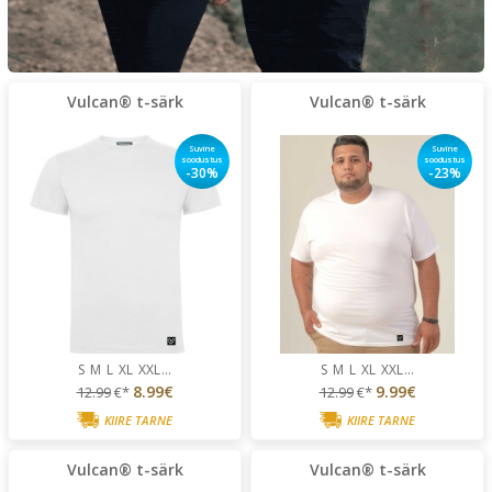
Vulcan® t-särk
Vulcan® t-särk
Suvine
Suvine
soodustus
soodustus
-30%
-23%
S
M
L
XL
XXL
...
S
M
L
XL
XXL
...
8.99€
9.99€
12.99
€*
12.99
€*
KIIRE TARNE
KIIRE TARNE
Vulcan® t-särk
Vulcan® t-särk