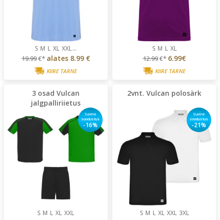
S
M
L
XL
XXL
...
S
M
L
XL
alates
8.99 €
6.99€
19.99
€*
12.99
€*
KIIRE TARNE
KIIRE TARNE
3 osad Vulcan
2vnt. Vulcan polosärk
jalgpalliriietus
Suvine
Suvine
soodustus
soodustus
-16%
-21%
S
M
L
XL
XXL
S
M
L
XL
XXL
3XL