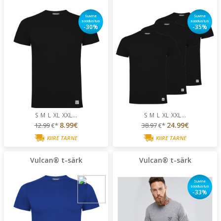
Suvine
Suvine
soodustus
soodustus
-30%
-35%
S
M
L
XL
XXL
...
S
M
L
XL
XXL
...
8.99€
24.99€
12.99
€*
38.97
€*
KIIRE TARNE
KIIRE TARNE
Vulcan® t-särk
Vulcan® t-särk
Suvine
soodustus
-33%