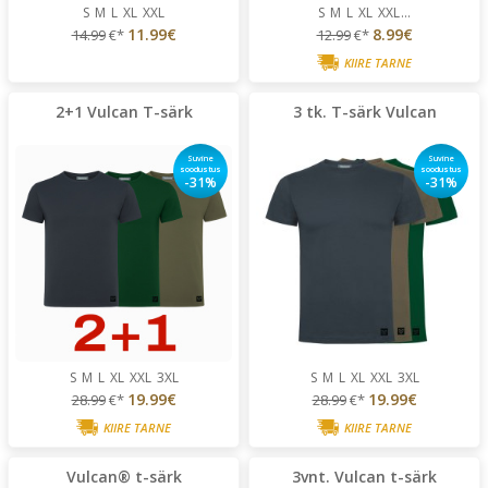
S
M
L
XL
XXL
S
M
L
XL
XXL
...
11.99€
8.99€
14.99
€*
12.99
€*
KIIRE TARNE
2+1 Vulcan T-särk
3 tk. T-särk Vulcan
Suvine
Suvine
soodustus
soodustus
-31%
-31%
S
M
L
XL
XXL
3XL
S
M
L
XL
XXL
3XL
19.99€
19.99€
28.99
€*
28.99
€*
KIIRE TARNE
KIIRE TARNE
Vulcan® t-särk
3vnt. Vulcan t-särk