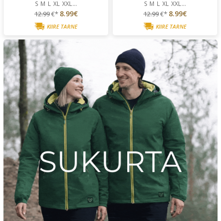
S
M
L
XL
XXL
...
S
M
L
XL
XXL
...
8.99€
8.99€
12.99
€*
12.99
€*
KIIRE TARNE
KIIRE TARNE