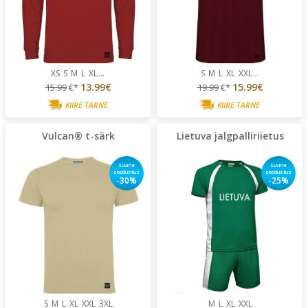
XS
S
M
L
XL
...
S
M
L
XL
XXL
...
13.99€
15.99€
15.99
€*
19.99
€*
KIIRE TARNE
KIIRE TARNE
Vulcan® t-särk
Lietuva jalgpalliriietus
Suvine
Suvine
soodustus
soodustus
-30%
-25%
S
M
L
XL
XXL
3XL
M
L
XL
XXL