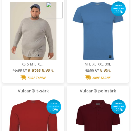
Suvine
soodustus
-30%
XS
S
M
L
XL
...
M
L
XL
XXL
3XL
alates
8.99 €
8.99€
15.99
€*
12.99
€*
KIIRE TARNE
KIIRE TARNE
Vulcan® t-särk
Vulcan® polosärk
Suvine
Suvine
soodustus
soodustus
-12%
-20%