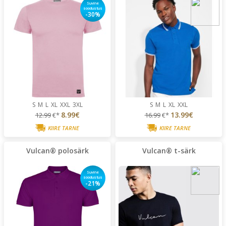
Suvine
soodustus
-30%
S
M
L
XL
XXL
3XL
S
M
L
XL
XXL
8.99€
13.99€
12.99
€*
16.99
€*
KIIRE TARNE
KIIRE TARNE
Vulcan® polosärk
Vulcan® t-särk
Suvine
soodustus
-21%