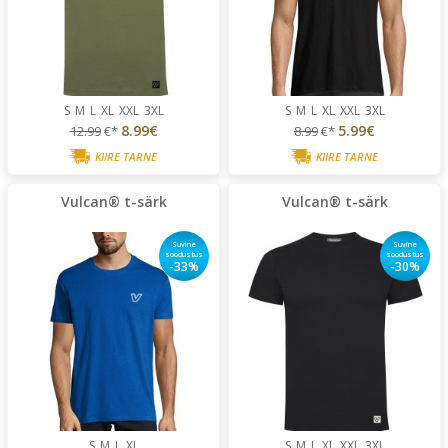
S
M
L
XL
XXL
3XL
S
M
L
XL
XXL
3XL
8.99€
5.99€
12.99
€*
8.99
€*
KIIRE TARNE
KIIRE TARNE
Vulcan® t-särk
Vulcan® t-särk
Suvine
Suvine
soodustus
soodustus
-33%
-30%
S
M
L
XL
S
M
L
XL
XXL
3XL