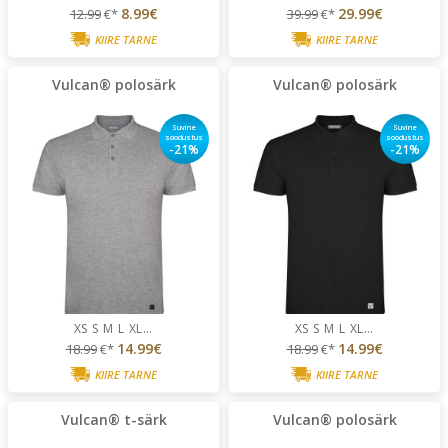
8.99€
29.99€
12.99
€*
39.99
€*
KIIRE TARNE
KIIRE TARNE
Vulcan® polosärk
Vulcan® polosärk
Suvine
Suvine
soodustus
soodustus
-21%
-21%
XS
S
M
L
XL
...
XS
S
M
L
XL
...
14.99€
14.99€
18.99
€*
18.99
€*
KIIRE TARNE
KIIRE TARNE
Vulcan® t-särk
Vulcan® polosärk