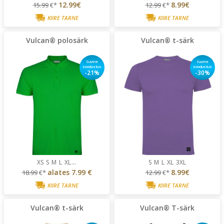
12.99€
8.99€
15.99
€*
12.99
€*
KIIRE TARNE
KIIRE TARNE
Vulcan® polosärk
Vulcan® t-särk
Suvine
Suvine
soodustus
soodustus
-21%
-30%
XS
S
M
L
XL
...
S
M
L
XL
3XL
alates
7.99 €
8.99€
18.99
€*
12.99
€*
KIIRE TARNE
KIIRE TARNE
Vulcan® t-särk
Vulcan® T-särk