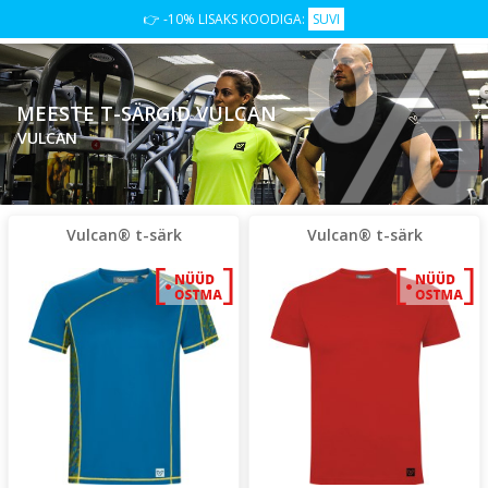
👉 -10% LISAKS KOODIGA:
SUVI
MEESTE T-SÄRGID VULCAN
VULCAN
Vulcan® t-särk
Vulcan® t-särk