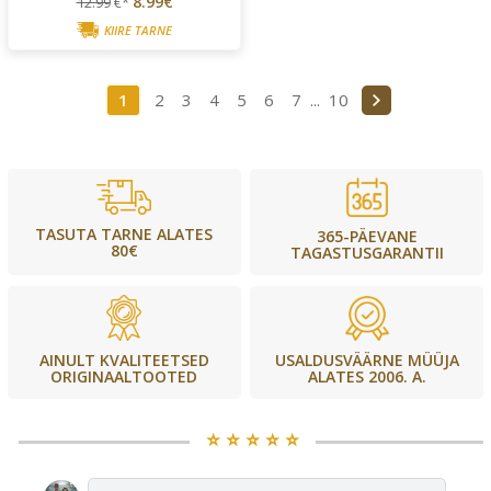
8.99€
12.99
€*
KIIRE TARNE
1
2
3
4
5
6
7
...
10
TASUTA TARNE ALATES
365-PÄEVANE
80€
TAGASTUSGARANTII
USALDUSVÄÄRNE MÜÜJA
AINULT KVALITEETSED
ALATES 2006. A.
ORIGINAALTOOTED
⭐️ ⭐️ ⭐️ ⭐️ ⭐️