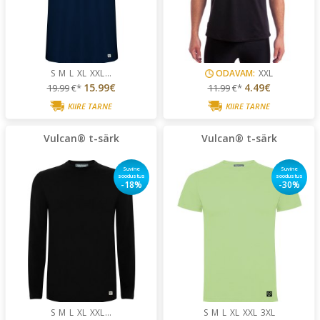
S
M
L
XL
XXL
...
ODAVAM:
XXL
15.99€
4.49€
19.99
€*
11.99
€*
KIIRE TARNE
KIIRE TARNE
Vulcan® t-särk
Vulcan® t-särk
Suvine
Suvine
soodustus
soodustus
-18%
-30%
S
M
L
XL
XXL
...
S
M
L
XL
XXL
3XL