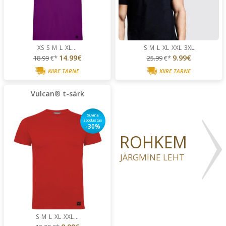
XS
S
M
L
XL
...
S
M
L
XL
XXL
3XL
14.99€
9.99€
18.99
€*
25.99
€*
KIIRE TARNE
KIIRE TARNE
Vulcan® t-särk
Suvine
soodustus
-30%
ROHKEM
JÄRGMINE LEHT
S
M
L
XL
XXL
...