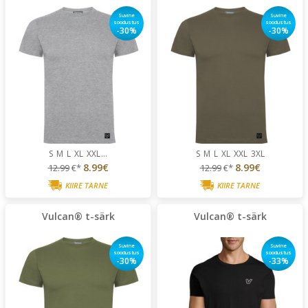
Suvine
Suvine
soodustus
soodustus
-30%
-30%
S
M
L
XL
XXL
...
S
M
L
XL
XXL
3XL
8.99€
8.99€
12.99
€*
12.99
€*
KIIRE TARNE
KIIRE TARNE
Vulcan® t-särk
Vulcan® t-särk
Suvine
Suvine
soodustus
soodustus
-30%
-33%