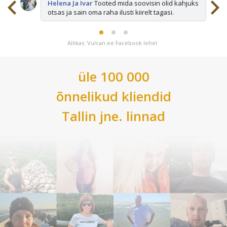
sid
Helena Ja Ivar
Tooted mida soovisin olid kahjuks
otsas ja sain oma raha ilusti kiirelt tagasi.
Allikas: Vulcan.ee Facebook lehel
üle 100 000
õnnelikud kliendid
Tallin
jne. linnad