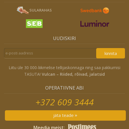
SULARAHAS
UUDISKIRI
kinnita
Liitu üle 30 000-liikmelise tellijaskonnaga ning saa pakkumisi
TASUTA!
Vulcan – Riided, rõivad, jalatsid
OPERATIIVNE ABI
+372 609 3444
jäta teade
Meedia meist: