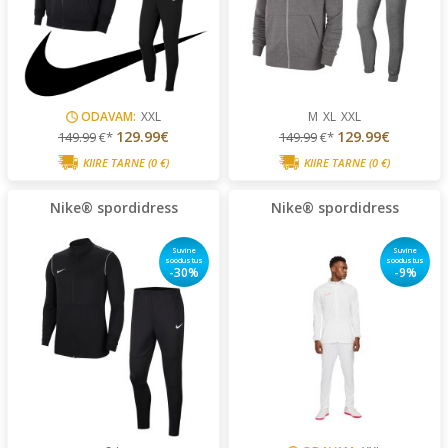
ODAVAM:
XXL
M
XL
XXL
129.99€
129.99€
149.99
€*
149.99
€*
KIIRE TARNE
(0 €)
KIIRE TARNE
(0 €)
Nike® spordidress
Nike® spordidress
Suvine
Suvine
soodustus
soodustus
-30%
-9%