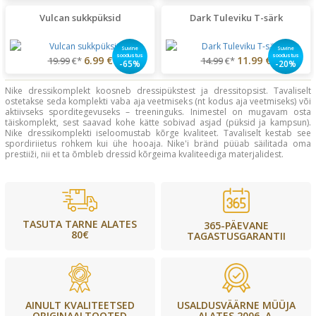
Vulcan sukkpüksid
Dark Tuleviku T-särk
Suvine
Suvine
soodustus
soodustus
6.99 €
11.99 €
19.99
€*
14.99
€*
-65%
-20%
Nike dressikomplekt koosneb dressipükstest ja dressitopsist. Tavaliselt
ostetakse seda komplekti vaba aja veetmiseks (nt kodus aja veetmiseks) või
aktiivseks sporditegevuseks – treeninguks. Inimestel on mugavam osta
täiskomplekt, sest saavad kohe kätte sobivad asjad (püksid ja kampsun).
Nike dressikomplekti iseloomustab kõrge kvaliteet. Tavaliselt kestab see
spordiriietus rohkem kui ühe hooaja. Nike'i bränd püüab säilitada oma
prestiiži, nii et ta õmbleb dressid kõrgeima kvaliteediga materjalidest.
TASUTA TARNE ALATES
365-PÄEVANE
80€
TAGASTUSGARANTII
USALDUSVÄÄRNE MÜÜJA
AINULT KVALITEETSED
ALATES 2006. A.
ORIGINAALTOOTED