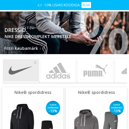
👉 -10% LISAKS KOODIGA:
SUVI
DRESSID
NIKE DRESSIKOMPLEKT MEESTELE
↓
Filtri kaubamärk
×
Nike® spordidress
Nike® spordidress
Suvine
Suvine
soodustus
soodustus
-13%
-13%