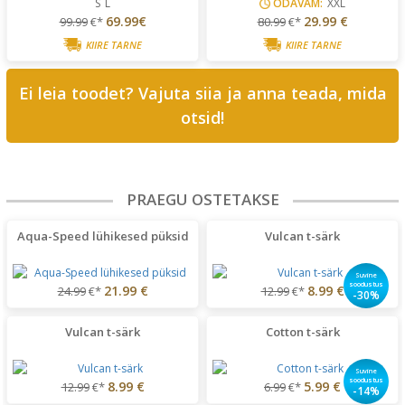
S
L
ODAVAM:
XXL
69.99€
29.99 €
99.99
€*
80.99
€*
KIIRE TARNE
KIIRE TARNE
Ei leia toodet? Vajuta siia ja anna teada, mida
otsid!
PRAEGU OSTETAKSE
Aqua-Speed lühikesed püksid
Vulcan t-särk
Suvine
soodustus
21.99 €
8.99 €
24.99
€*
12.99
€*
-30%
Vulcan t-särk
Cotton t-särk
Suvine
soodustus
8.99 €
5.99 €
12.99
€*
6.99
€*
-14%