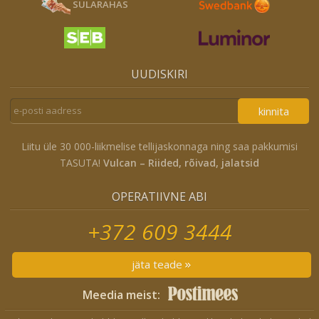
SULARAHAS
UUDISKIRI
kinnita
Liitu üle 30 000-liikmelise tellijaskonnaga ning saa pakkumisi
TASUTA!
Vulcan – Riided, rõivad, jalatsid
OPERATIIVNE ABI
+372 609 3444
jäta teade
Meedia meist: