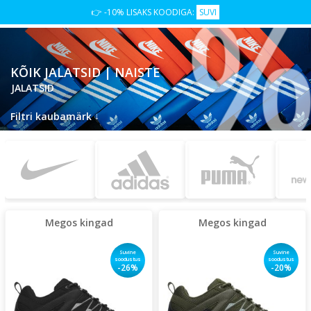
👉 -10% LISAKS KOODIGA:
SUVI
KÕIK JALATSID | NAISTE
JALATSID
↓
Filtri kaubamärk
Megos kingad
Megos kingad
Suvine
Suvine
soodustus
soodustus
-26%
-20%