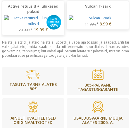
Active retuusid + lühikesed
Vulcan T-särk
püksid
Suvine
soodustus
8.99 €
11.99
€*
-33%
19.99 €
29.99
€*
Naiste jalatsid, jalatsid naistele. Spordi ja vaba aja tossud ja saapad. Eriti lai
valik jalatseid, mida saab kanda nii erinevaid spordialasid harrastades
(jooksmine, tennis jms) kui vabal ajal. Samuti leiate siit jalatseid, mis on oma
populaarsuse ja erilisusega tootjate ajalukku läinud.
TASUTA TARNE ALATES
365-PÄEVANE
80€
TAGASTUSGARANTII
USALDUSVÄÄRNE MÜÜJA
AINULT KVALITEETSED
ALATES 2006. A.
ORIGINAALTOOTED