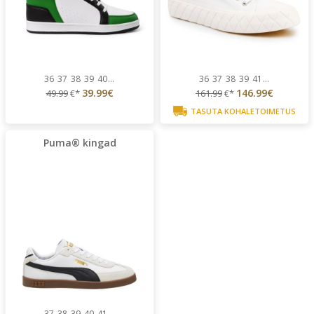
36
37
38
39
40
...
36
37
38
39
41
...
39.99€
146.99€
49.99
€*
161.99
€*
TASUTA KOHALETOIMETUS
Puma® kingad
37
38
39
40
41
...