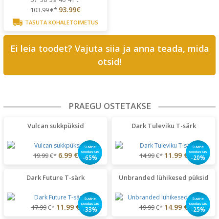
93.99€
103.99
€*
TASUTA KOHALETOIMETUS
Ei leia toodet? Vajuta siia ja anna teada, mida
otsid!
PRAEGU OSTETAKSE
Vulcan sukkpüksid
Dark Tuleviku T-särk
Suvine
Suvine
soodustus
soodustus
6.99 €
11.99 €
19.99
€*
14.99
€*
-65%
-20%
Dark Future T-särk
Unbranded lühikesed püksid
Suvine
Suvine
soodustus
soodustus
11.99 €
14.99 €
17.99
€*
19.99
€*
-33%
-25%