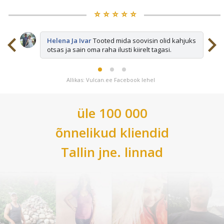
⭐️ ⭐️ ⭐️ ⭐️ ⭐️
sid
Helena Ja Ivar
Tooted mida soovisin olid kahjuks
otsas ja sain oma raha ilusti kiirelt tagasi.
Allikas: Vulcan.ee Facebook lehel
üle 100 000
õnnelikud kliendid
Tallin
jne. linnad