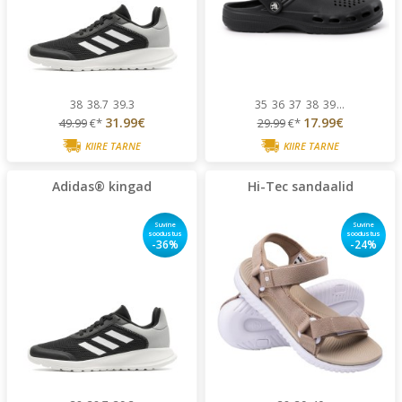
38
38.7
39.3
35
36
37
38
39
...
31.99€
17.99€
49.99
€*
29.99
€*
KIIRE TARNE
KIIRE TARNE
Adidas® kingad
Hi-Tec sandaalid
Suvine
Suvine
soodustus
soodustus
-36%
-24%