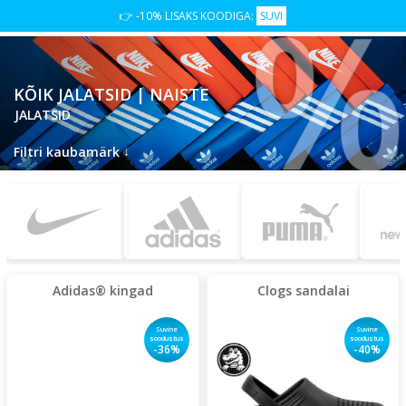
%
👉 -10% LISAKS KOODIGA:
SUVI
KÕIK JALATSID | NAISTE
JALATSID
↓
Filtri kaubamärk
Adidas® kingad
Clogs sandalai
Suvine
Suvine
soodustus
soodustus
-36%
-40%