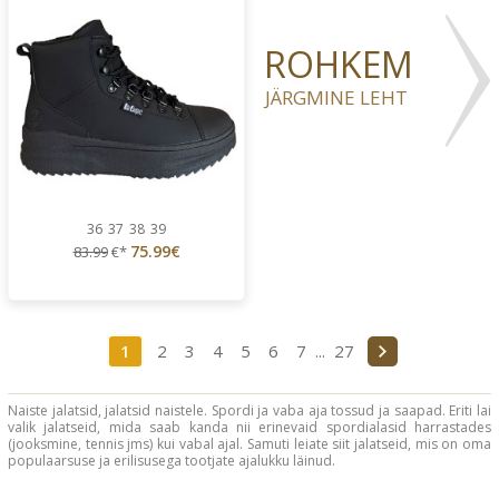
ROHKEM
JÄRGMINE LEHT
36
37
38
39
75.99€
83.99
€*
1
2
3
4
5
6
7
...
27
Naiste jalatsid, jalatsid naistele. Spordi ja vaba aja tossud ja saapad. Eriti lai
valik jalatseid, mida saab kanda nii erinevaid spordialasid harrastades
(jooksmine, tennis jms) kui vabal ajal. Samuti leiate siit jalatseid, mis on oma
populaarsuse ja erilisusega tootjate ajalukku läinud.