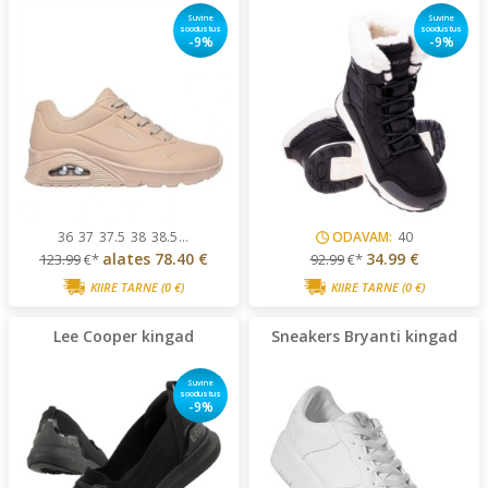
Suvine
Suvine
soodustus
soodustus
-9%
-9%
36
37
37.5
38
38.5
...
ODAVAM:
40
alates
78.40 €
34.99 €
123.99
€*
92.99
€*
KIIRE TARNE
(0 €)
KIIRE TARNE
(0 €)
Lee Cooper kingad
Sneakers Bryanti kingad
Suvine
soodustus
-9%