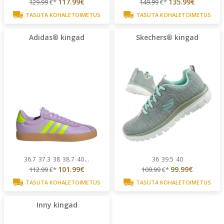
117.99€
135.99€
129.99
€*
149.99
€*
TASUTA KOHALETOIMETUS
TASUTA KOHALETOIMETUS
Adidas® kingad
Skechers® kingad
36.7
37.3
38
38.7
40
...
36
39.5
40
101.99€
99.99€
112.99
€*
109.99
€*
TASUTA KOHALETOIMETUS
TASUTA KOHALETOIMETUS
Inny kingad