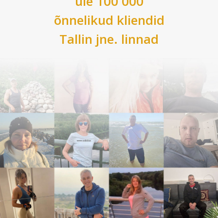
üle 100 000
õnnelikud kliendid
Tallin
jne. linnad