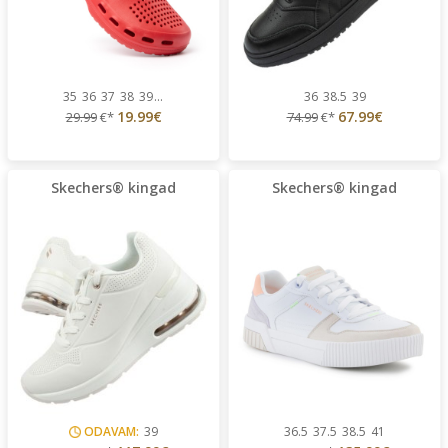
35
36
37
38
39
...
36
38.5
39
19.99€
67.99€
29.99
€*
74.99
€*
Skechers® kingad
Skechers® kingad
ODAVAM:
39
36.5
37.5
38.5
41