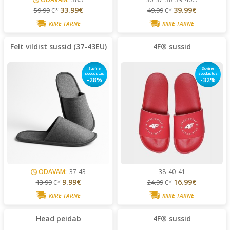
33.99€
39.99€
59.99
€*
49.99
€*
KIIRE TARNE
KIIRE TARNE
Felt vildist sussid (37-43EU)
4F® sussid
Suvine
Suvine
soodustus
soodustus
-28%
-32%
ODAVAM:
37-43
38
40
41
9.99€
16.99€
13.99
€*
24.99
€*
KIIRE TARNE
KIIRE TARNE
Head peidab
4F® sussid