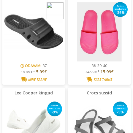
Suvine
soodustus
-36%
ODAVAM:
37
38
39
40
5.99€
15.99€
19.99
€*
24.99
€*
KIIRE TARNE
KIIRE TARNE
Lee Cooper kingad
Crocs sussid
Suvine
Suvine
soodustus
soodustus
-9%
-9%