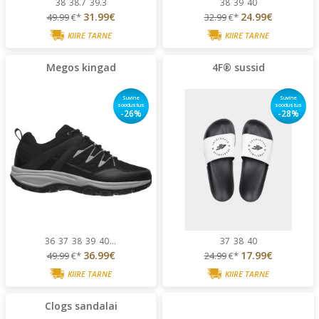
38
38.7
39.3
38
39
40
31.99€
24.99€
49.99
€*
32.99
€*
KIIRE TARNE
KIIRE TARNE
Megos kingad
4F® sussid
Suvine
Suvine
soodustus
soodustus
-26%
-28%
36
37
38
39
40
...
37
38
40
36.99€
17.99€
49.99
€*
24.99
€*
KIIRE TARNE
KIIRE TARNE
Clogs sandalai