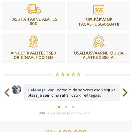
TASUTA TARNE ALATES
365-PÄEVANE
80€
TAGASTUSGARANTII
USALDUSVÄÄRNE MÜÜJA
AINULT KVALITEETSED
ALATES 2006. A.
ORIGINAALTOOTED
⭐️ ⭐️ ⭐️ ⭐️ ⭐️
sid
Helena Ja Ivar
Tooted mida soovisin olid kahjuks
otsas ja sain oma raha ilusti kiirelt tagasi.
Allikas: Vulcan.ee Facebook lehel