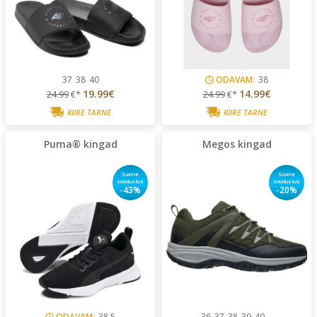
37
38
40
ODAVAM:
38
19.99€
14.99€
24.99
€*
24.99
€*
KIIRE TARNE
KIIRE TARNE
Puma® kingad
Megos kingad
Suvine
Suvine
soodustus
soodustus
-43%
-20%
ODAVAM:
38.5
36
37
38
39
40
...