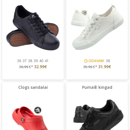
36
37
38
39
40
41
ODAVAM:
38
32.99€
31.99€
36.99
€*
35.99
€*
Clogs sandalai
Puma® kingad