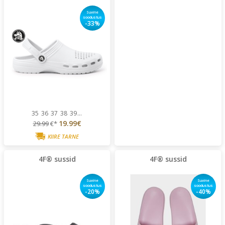
Suvine
soodustus
-33%
35
36
37
38
39
...
19.99€
29.99
€*
KIIRE TARNE
4F® sussid
4F® sussid
Suvine
Suvine
soodustus
soodustus
-20%
-40%