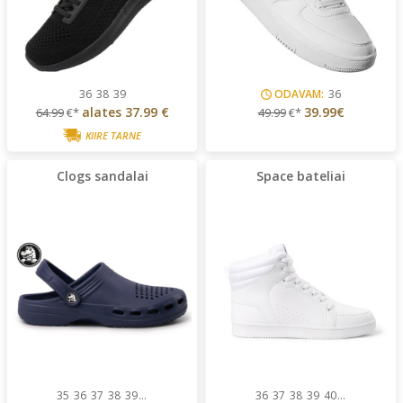
36
38
39
ODAVAM:
36
alates
37.99 €
39.99€
64.99
€*
49.99
€*
KIIRE TARNE
Clogs sandalai
Space bateliai
35
36
37
38
39
...
36
37
38
39
40
...