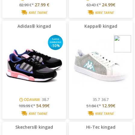
27.99 €
24.99€
82.99
€*
63.43
€*
KIIRE TARNE
KIIRE TARNE
Adidas® kingad
Kappa® kingad
Suvine
soodustus
-50%
ODAVAM:
38.7
35.7
36.7
54.99€
12.99€
109.99
€*
51.84
€*
KIIRE TARNE
KIIRE TARNE
Skechers® kingad
Hi-Tec kingad