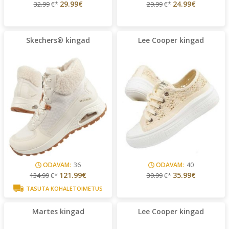
29.99€
24.99€
32.99
€*
29.99
€*
Skechers® kingad
Lee Cooper kingad
ODAVAM:
36
ODAVAM:
40
121.99€
35.99€
134.99
€*
39.99
€*
TASUTA KOHALETOIMETUS
Martes kingad
Lee Cooper kingad