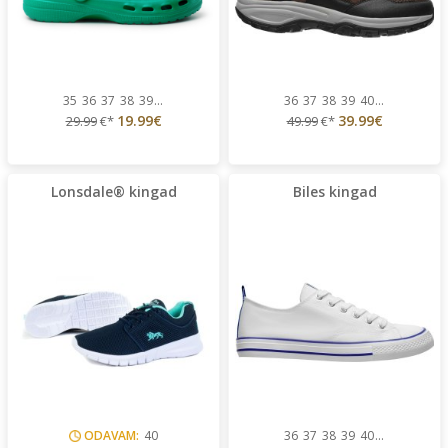
35
36
37
38
39
...
36
37
38
39
40
...
19.99€
39.99€
29.99
€*
49.99
€*
Lonsdale® kingad
Biles kingad
ODAVAM:
40
36
37
38
39
40
...