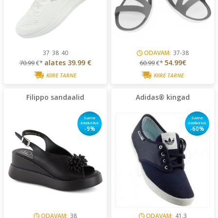
37
38
40
ODAVAM:
37-38
alates
39.99 €
54.99€
70.99
€*
60.99
€*
KIIRE TARNE
KIIRE TARNE
Filippo sandaalid
Adidas® kingad
Suvine
Suvine
soodustus
soodustus
-9%
-60%
ODAVAM:
38
ODAVAM:
41.3