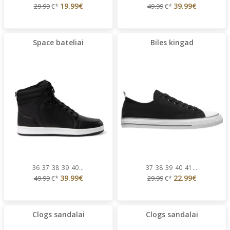
19.99€
39.99€
29.99
€*
49.99
€*
Space bateliai
Biles kingad
36
37
38
39
40
...
37
38
39
40
41
...
39.99€
22.99€
49.99
€*
29.99
€*
Clogs sandalai
Clogs sandalai