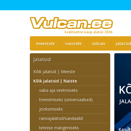
kvaliteetne kaup alates 2006
meestele
naistele
vulcan
jalatsi
jalatsid
Kõik jalatsid | Meeste
Kõik jalatsid | Naiste
KÕ
vaba aja veetmiseks
treenimiseks (universaalsed)
JALA
jooksmiseks
rannajalatsid/sandaalid
tennise mängimiseks
Kasut