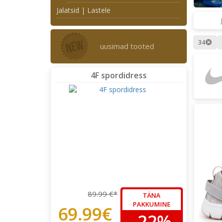
Jalatsid | Lastele
34
uusimad tooted
4F spordidress
89.99 €*
TÄNA
PAKKUMINE
69.99€
-22%