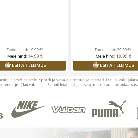
Endine hind:
19.99
€*
Endine hind:
29.99
€*
14.99 €
19.99 €
Meie hind:
Meie hind:
ESITA TELLIMUS
ESITA TELLIMUS
atsid, jalatsid naistele. Spordi ja vaba aja tossud ja saapad. Eriti lai valik ja
, tennis jms) kui vabal ajal. Samuti leiate siit jalatseid, mis on oma populaarsuse