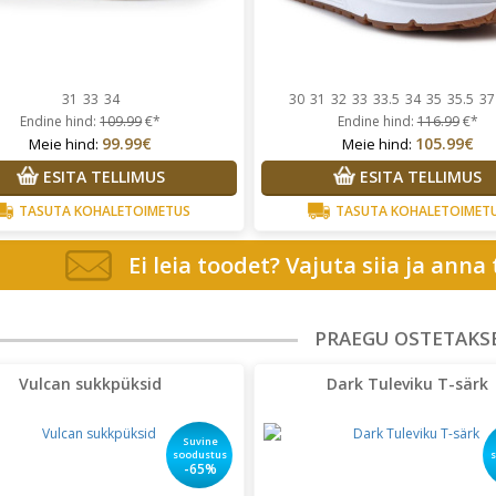
31
33
34
30
31
32
33
33.5
34
35
35.5
37
Endine hind:
109.99
€*
Endine hind:
116.99
€*
99.99€
105.99€
Meie hind:
Meie hind:
ESITA TELLIMUS
ESITA TELLIMUS
TASUTA KOHALETOIMETUS
TASUTA KOHALETOIMET
Ei leia toodet? Vajuta siia ja anna
PRAEGU OSTETAKS
Vulcan sukkpüksid
Dark Tuleviku T-särk
Suvine
soodustus
-65%