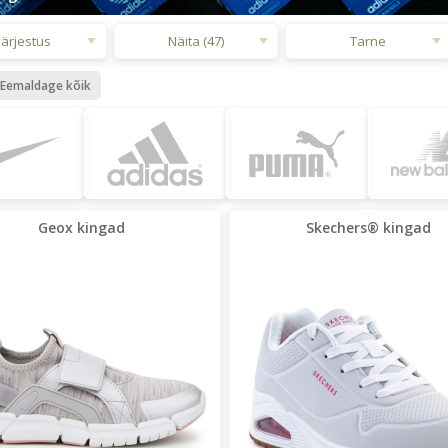
Järjestus
Näita (47)
Tarne
Eemaldage kõik
Geox kingad
Skechers® kingad