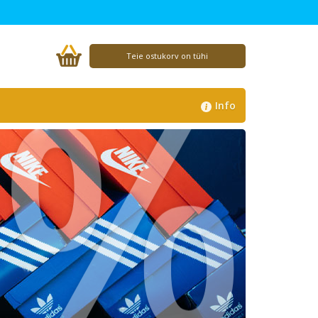
%
Teie ostukorv on tühi
Info