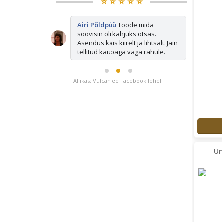
⭐️ ⭐️ ⭐️ ⭐️ ⭐️
ted mida
Airi Põldpüü
Toode mida
Mi
s otsas ja
soovisin oli kahjuks otsas.
os
kiirelt tagasi.
Asendus käis kiirelt ja lihtsalt. Jäin
tellitud kaubaga väga rahule.
Allikas: Vulcan.ee Facebook lehel
Un