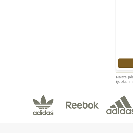
Naiste jal
(jooksmine