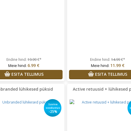
hkel Leinsaar
Kõik tooted, mis
Helena Ja Ivar
Tooted mida
tsin sobisid mulle väga hästi
soovisin olid kahjuks otsas ja
sain oma raha ilusti kiirelt tagas
Endine hind:
19.99
€*
Endine hind:
14.99
€*
6.99 €
11.99 €
Meie hind:
Meie hind:
ESITA TELLIMUS
ESITA TELLIMUS
branded lühikesed püksid
Active retuusid + lühikesed 
Suvine
soodustus
-25%