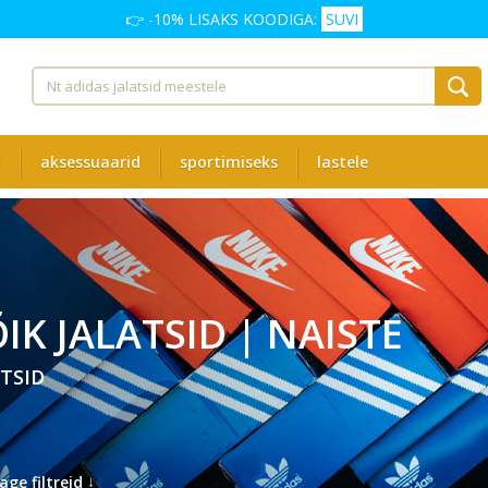
👉 -10% LISAKS KOODIGA:
SUVI
d
aksessuaarid
sportimiseks
lastele
IK JALATSID | NAISTE
TSID
↓
age filtreid