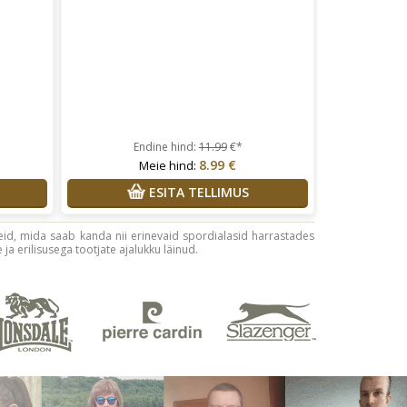
Endine hind:
11.99
€*
8.99 €
Meie hind:
ESITA TELLIMUS
latseid, mida saab kanda nii erinevaid spordialasid harrastades
 ja erilisusega tootjate ajalukku läinud.