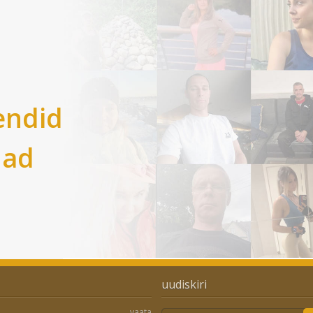
endid
nad
uudiskiri
vaata