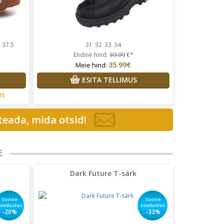
37.5
31
32
33
34
Endine hind:
39.99
€*
35.99€
Meie hind:
ESITA TELLIMUS
US
 teada, mida otsid!
E
Dark Future T-särk
Suvine
Suvine
soodustus
soodustus
-20%
-33%