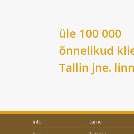
üle 100 000
õnnelikud kli
Tallin
jne. lin
info
tarne
Meist
Tarneinfo