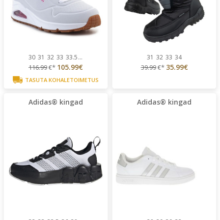
30
31
32
33
33.5
...
31
32
33
34
105.99€
35.99€
116.99
€*
39.99
€*
TASUTA KOHALETOIMETUS
Adidas® kingad
Adidas® kingad