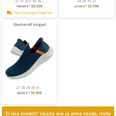
32
33
33.5
36
38
...
28
29
30
32
98.99€
55.99€
108.99
€*
61.99
€*
TASUTA KOHALETOIMETUS
Skechers® kingad
27
28
29
30
31
...
76.99€
84.99
€*
Ei leia toodet? Vajuta siia ja anna teada, mida