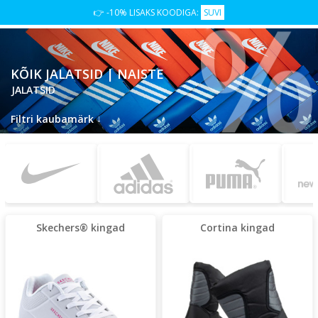
%
👉 -10% LISAKS KOODIGA:
SUVI
KÕIK JALATSID | NAISTE
JALATSID
↓
Filtri kaubamärk
Skechers® kingad
Cortina kingad