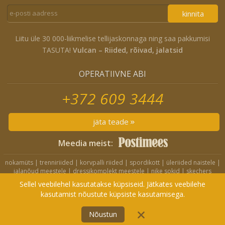
kinnita
Liitu üle 30 000-liikmelise tellijaskonnaga ning saa pakkumisi
TASUTA!
Vulcan – Riided, rõivad, jalatsid
OPERATIIVNE ABI
+372 609 3444
jäta teade
Meedia meist:
nokamüts
|
trenniriided
|
korvpalli riided
|
spordikott
|
üleriided naistele
|
jalanõud meestele
|
dressikomplekt meestele
|
nike sokid
|
skechers
jalanõud
|
nike jope
|
nike lühikesed püksid
|
nike spordikott
|
crocs
Sellel veebilehel kasutatakse küpsiseid. Jätkates veebilehe
sandaalid
|
nike seljakott
|
nike dressikomplekt
kasutamist nõustute küpsiste kasutamisega.
Treningai
|
Kedai
|
Privaatsuspoliitika
Nõustun
FILTRI
1
© 2006-2022 Vulcan.ee