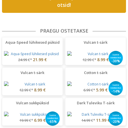
otsid!
PRAEGU OSTETAKSE
Aqua-Speed lühikesed püksid
Vulcan t-särk
Suvine
soodustus
21.99 €
8.99 €
24.99
€*
12.99
€*
-30%
Vulcan t-särk
Cotton t-särk
Suvine
soodustus
8.99 €
5.99 €
12.99
€*
6.99
€*
-14%
Vulcan sukkpüksid
Dark Tuleviku T-särk
Suvine
Suvine
soodustus
soodustus
6.99 €
11.99 €
19.99
€*
14.99
€*
-65%
-20%