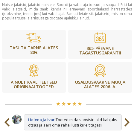
Naiste jalatsid, jalatsid naistele. Spordi ja vaba aja tossud ja saapad. Eriti lai
valik jalatseid, mida saab kanda nii erinevaid spordialasid harrastades
(jooksmine, tennis jms) kui vabal ajal. Samuti leiate siit jalatseid, mis on oma
populaarsuse ja erilisusega tootjate ajalukku läinud.
TASUTA TARNE ALATES
365-PÄEVANE
80€
TAGASTUSGARANTII
USALDUSVÄÄRNE MÜÜJA
AINULT KVALITEETSED
ALATES 2006. A.
ORIGINAALTOOTED
⭐️ ⭐️ ⭐️ ⭐️ ⭐️
sid
Helena Ja Ivar
Tooted mida soovisin olid kahjuks
otsas ja sain oma raha ilusti kiirelt tagasi.