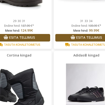
29
30
31
31
33
34
Endine hind:
137.99
€*
Endine hind:
109.99
€*
124.99€
99.99€
Meie hind:
Meie hind:
ESITA TELLIMUS
ESITA TELLIMUS
TASUTA KOHALETOIMETUS
TASUTA KOHALETOIMET
Cortina kingad
Adidas® kingad