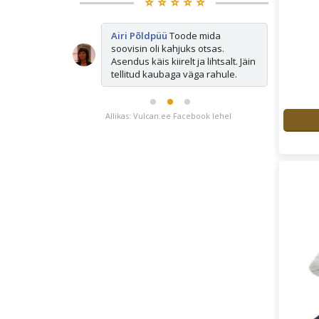
⭐️ ⭐️ ⭐️ ⭐️ ⭐️
ted mida
Airi Põldpüü
Toode mida
Mi
s otsas ja
soovisin oli kahjuks otsas.
os
kiirelt tagasi.
Asendus käis kiirelt ja lihtsalt. Jäin
tellitud kaubaga väga rahule.
Allikas: Vulcan.ee Facebook lehel