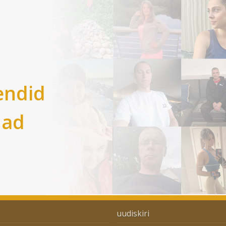
endid
nad
uudiskiri