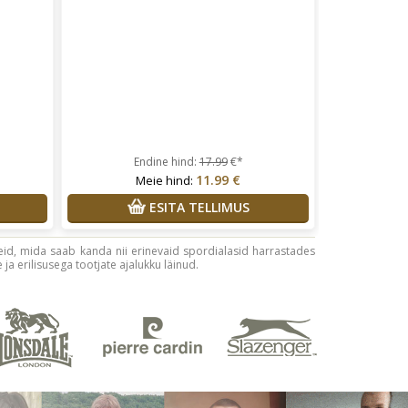
Endine hind:
17.99
€*
11.99 €
Meie hind:
ESITA TELLIMUS
latseid, mida saab kanda nii erinevaid spordialasid harrastades
 ja erilisusega tootjate ajalukku läinud.