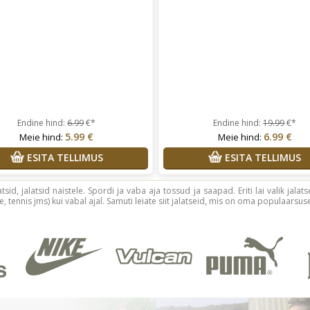
Endine hind:
6.99
€*
Endine hind:
19.99
€*
5.99 €
6.99 €
Meie hind:
Meie hind:
ESITA TELLIMUS
ESITA TELLIMUS
atsid, jalatsid naistele. Spordi ja vaba aja tossud ja saapad. Eriti lai valik ja
, tennis jms) kui vabal ajal. Samuti leiate siit jalatseid, mis on oma populaarsuse