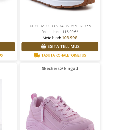
30
31
32
33
33.5
34
35
35.5
37
37.5
Endine hind:
116.99
€*
105.99€
Meie hind:
ESITA TELLIMUS
US
TASUTA KOHALETOIMETUS
Skechers® kingad