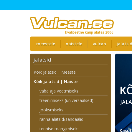
kvaliteetne kaup alates 2006
meestele
naistele
vulcan
jalatsi
jalatsid
Kõik jalatsid | Meeste
Kõik jalatsid | Naiste
KÕ
vaba aja veetmiseks
treenimiseks (universaalsed)
JALA
jooksmiseks
rannajalatsid/sandaalid
tennise mängimiseks
Kasut