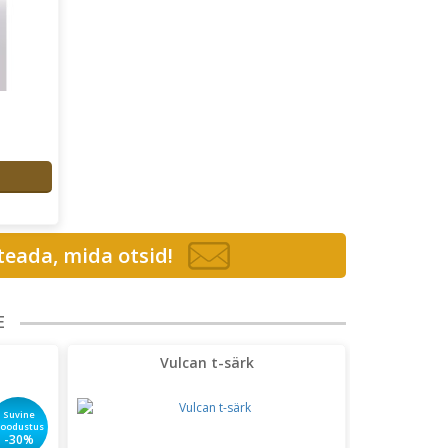
 teada, mida otsid!
E
Vulcan t-särk
Suvine
soodustus
-30%