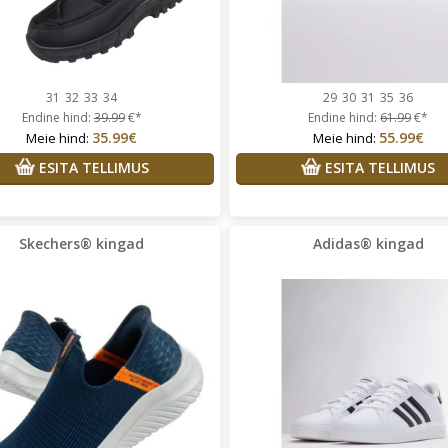
hkel Leinsaar
Kõik tooted, mis
Helena Ja Ivar
Tooted mida
tsin sobisid mulle väga hästi
soovisin olid kahjuks otsas ja
sain oma raha ilusti kiirelt tagas
31
32
33
34
29
30
31
35
36
Endine hind:
39.99
€*
Endine hind:
61.99
€*
35.99€
55.99€
Meie hind:
Meie hind:
ESITA TELLIMUS
ESITA TELLIMUS
Skechers® kingad
Adidas® kingad