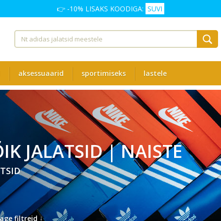
👉 -10% LISAKS KOODIGA:
SUVI
d
aksessuaarid
sportimiseks
lastele
IK JALATSID | NAISTE
TSID
↓
age filtreid