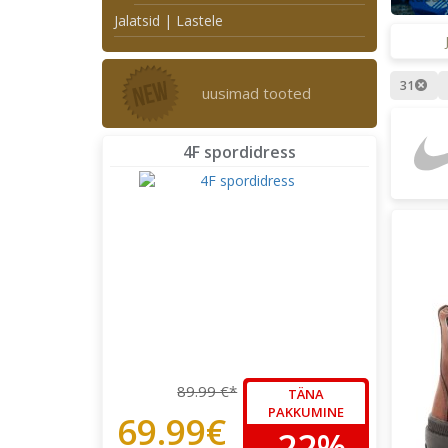
Jalatsid | Lastele
31
uusimad tooted
4F spordidress
89.99 €*
TÄNA
PAKKUMINE
69.99€
-22%