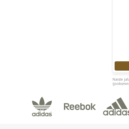
Naiste jal
(jooksmine