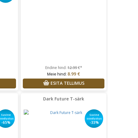
Endine hind:
12.99
€*
8.99 €
Meie hind:
ESITA TELLIMUS
Dark Future T-särk
Suvine
Suvine
soodustus
soodustus
-65%
-33%