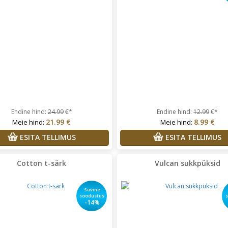
Endine hind:
24.99
€*
Endine hind:
12.99
€*
21.99 €
8.99 €
Meie hind:
Meie hind:
ESITA TELLIMUS
ESITA TELLIMUS
Cotton t-särk
Vulcan sukkpüksid
Suvine
soodustus
-14%