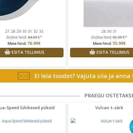
27
28
29
30
31
32
33
28
30
31
Endine hind:
84.99
€*
Endine hind:
61.99
€*
76.99€
55.99€
Meie hind:
Meie hind:
ESITA TELLIMUS
ESITA TELLIMUS
Ei leia toodet? Vajuta siia ja anna
PRAEGU OSTETAKS
ua-Speed lühikesed püksid
Vulcan t-särk