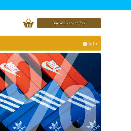
%
Teie ostukorv on tühi
Info