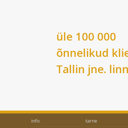
üle 100 000
õnnelikud kli
Tallin
jne. lin
info
tarne