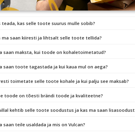
 teada, kas selle toote suurus mulle sobib?
 ma saan kiiresti ja lihtsalt selle toote tellida?
a saan maksta, kui toode on kohaletoimetatud?
a saan toote tagastada ja kui kaua mul on aega?
iresti toimetate selle toote kohale ja kui palju see maksab?
e toode on tõesti brändi toode ja kvaliteetne?
illal kehtib selle toote soodustus ja kas ma saan lisasoodus
 saan teile usaldada ja mis on Vulcan?