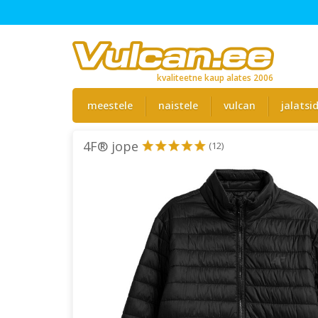
kvaliteetne kaup alates 2006
meestele
naistele
vulcan
jalatsi
4F® jope
(12)