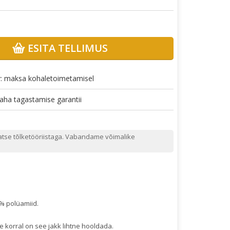
ESITA TELLIMUS
v: maksa kohaletoimetamisel
aha tagastamise garantii
atse tõlketööriistaga. Vabandame võimalike
0% polüamiid.
korral on see jakk lihtne hooldada.