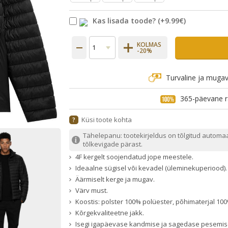
Kas lisada toode?
(+
9.99€
)
KOLMAS
-20%
Turvaline ja muga
365-päevane r
Küsi toote kohta
?
Tähelepanu: tootekirjeldus on tõlgitud automa
tõlkevigade pärast.
4F kergelt soojendatud jope meestele.
Ideaalne sügisel või kevadel (üleminekuperiood).
Äärmiselt kerge ja mugav.
Värv must.
Koostis: polster 100% polüester, põhimaterjal 10
Kõrgekvaliteetne jakk.
Isegi igapäevase kandmise ja sagedase pesemise 