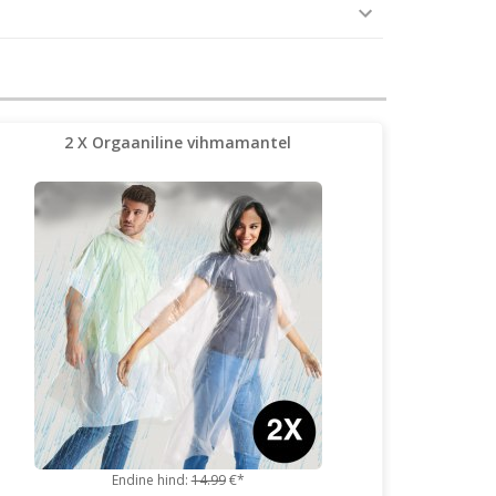
2 X Orgaaniline vihmamantel
Endine hind:
14.99
€*