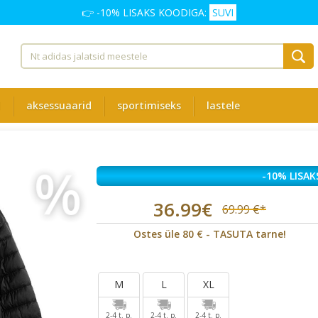
👉 -10% LISAKS KOODIGA:
SUVI
d
aksessuaarid
sportimiseks
lastele
%
-10% LISAK
36.99€
69.99 €*
Ostes üle 80 € - TASUTA tarne!
M
L
XL
2-4 t. p.
2-4 t. p.
2-4 t. p.