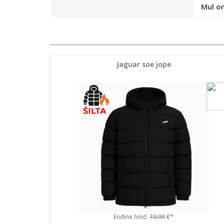
Mul o
Jaguar soe jope
Endine hind:
79.99
€*