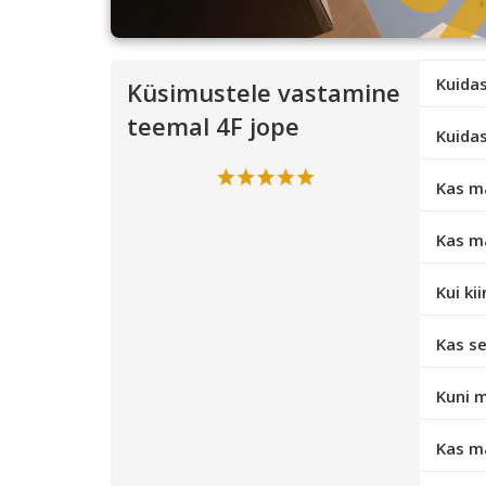
Kuidas
Küsimustele vastamine
teemal 4F jope
Kuidas
Kas m
Kas m
Kui ki
Kas se
Kuni m
Kas ma