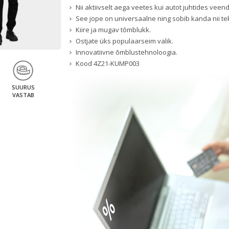
Nii aktiivselt aega veetes kui autot juhtides veendu
See jope on universaalne ning sobib kanda nii t
Kiire ja mugav tõmblukk.
Ostjate üks populaarseim valik.
Innovatiivne õmblustehnoloogia.
Kood
4Z21-KUMP003
SUURUS
VASTAB