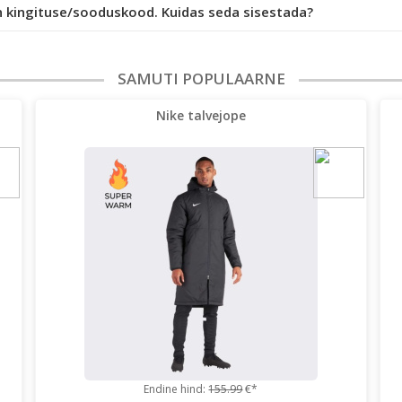
n kingituse/sooduskood. Kuidas seda sisestada?
SAMUTI POPULAARNE
Nike talvejope
Endine hind:
155.99
€*