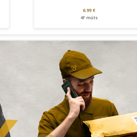
6.99 €
4F müts