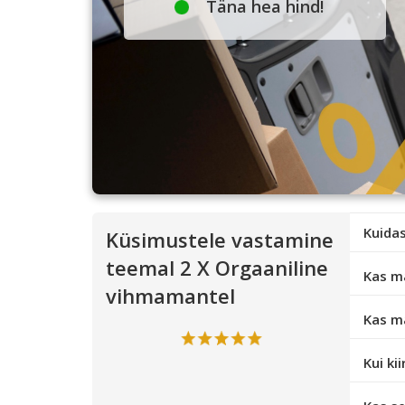
Täna hea hind!
Kuidas
Küsimustele vastamine
teemal 2 X Orgaaniline
Kas m
vihmamantel
Kas m
Kui ki