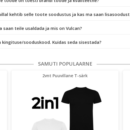
e toode on tõesti brändi toode ja kvaliteetne?
illal kehtib selle toote soodustus ja kas ma saan lisasoodus
 saan teile usaldada ja mis on Vulcan?
n kingituse/sooduskood. Kuidas seda sisestada?
SAMUTI POPULAARNE
2vnt Puuvillane T-särk