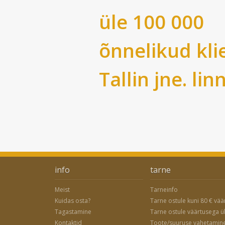
üle 100 000
õnnelikud kli
Tallin
jne. lin
info
tarne
Meist
Tarneinfo
Kuidas osta?
Tarne ostule kuni 80 € vää
Tagastamine
Tarne ostule väärtusega ü
Kontaktid
Toote/suuruse vahetamin