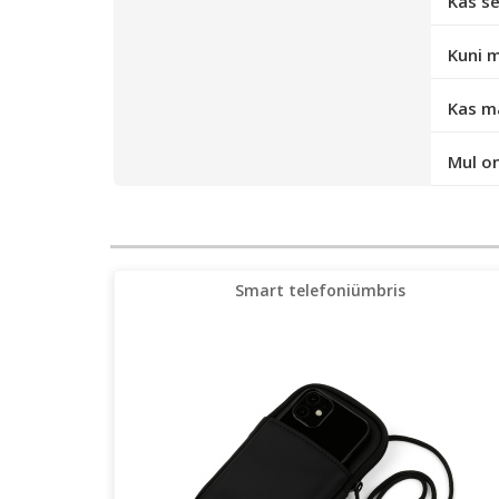
Kas se
Kuni m
Kas ma
Mul o
Smart telefoniümbris