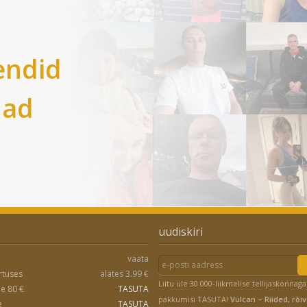
endid
nad
uudiskiri
vaata
rtuses
alates 3.99 €
Liitu üle 30 000-liikmelise tellijaskonnaga
le 80 €
TASUTA
pakkumisi TASUTA!
Vulcan – Riided, rõiv
e
TASUTA