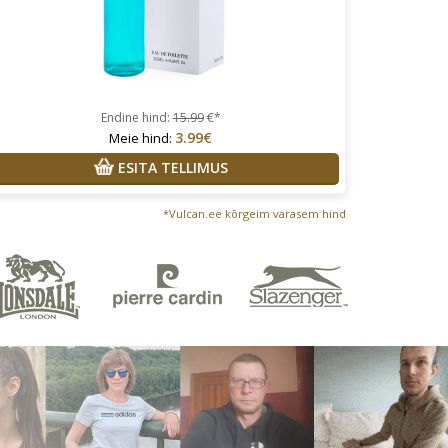
Endine hind:
15.99
€*
3.99€
Meie hind:
ESITA TELLIMUS
*Vulcan.ee kõrgeim varasem hind