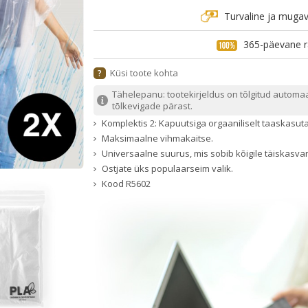
Turvaline ja muga
365-päevane r
Küsi toote kohta
?
Tähelepanu: tootekirjeldus on tõlgitud automa
tõlkevigade pärast.
Komplektis 2: Kapuutsiga orgaaniliselt taaskasut
Maksimaalne vihmakaitse.
Universaalne suurus, mis sobib kõigile täiskasvan
Ostjate üks populaarseim valik.
Kood
R5602