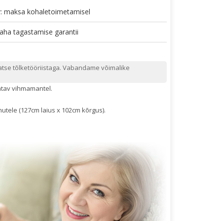
v: maksa kohaletoimetamisel
aha tagastamise garantii
atse tõlketööriistaga. Vabandame võimalike
atav vihmamantel.
utele (127cm laius x 102cm kõrgus).