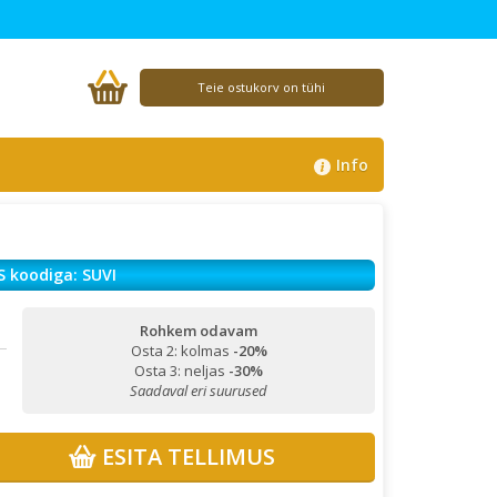
Teie ostukorv on tühi
Info
S koodiga: SUVI
Rohkem odavam
Osta 2: kolmas
-20%
Osta 3: neljas
-30%
Saadaval eri suurused
ESITA TELLIMUS