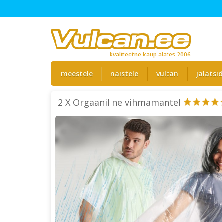
kvaliteetne kaup alates 2006
meestele
naistele
vulcan
jalatsi
2 X Orgaaniline vihmamantel