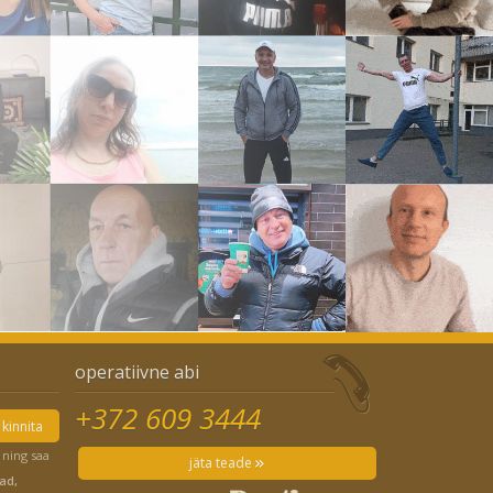
operatiivne abi
+372 609 3444
kinnita
 ning saa
jäta teade
ad,