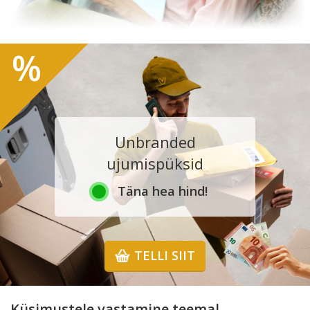
%
Unbranded
ujumispüksid
Täna hea hind!
TELLI SIIT
Küsimustele vastamine teemal