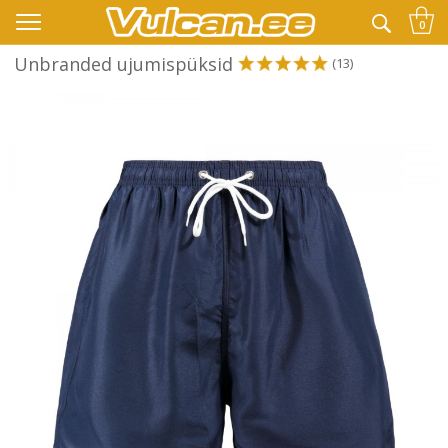
👉 -10% LISAKS KOODIGA:
SUVI
0
Unbranded ujumispüksid
(13)