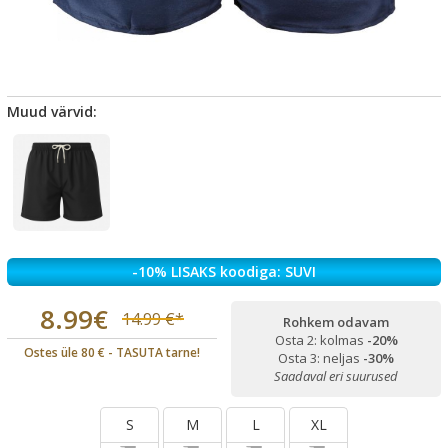
Muud värvid:
-10% LISAKS koodiga: SUVI
8.99€
14.99 €*
Rohkem odavam
Osta 2: kolmas
-20%
Ostes üle 80 € - TASUTA tarne!
Osta 3: neljas
-30%
Saadaval eri suurused
S
M
L
XL