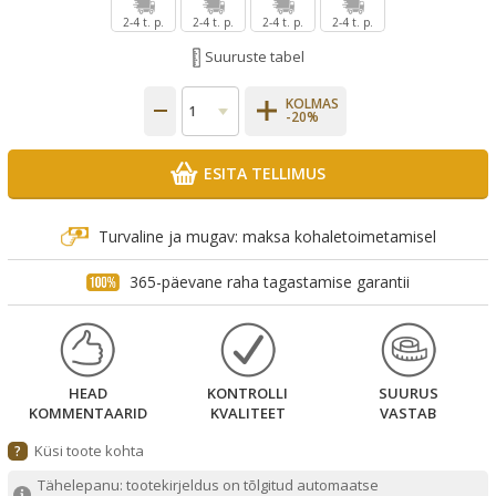
2-4 t. p.
2-4 t. p.
2-4 t. p.
2-4 t. p.
Suuruste tabel
KOLMAS
-20%
ESITA TELLIMUS
Turvaline ja mugav: maksa kohaletoimetamisel
365-päevane raha tagastamise garantii
HEAD
KONTROLLI
SUURUS
KOMMENTAARID
KVALITEET
VASTAB
Küsi toote kohta
?
Tähelepanu: tootekirjeldus on tõlgitud automaatse