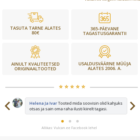
TASUTA TARNE ALATES
365-PÄEVANE
80€
TAGASTUSGARANTII
USALDUSVÄÄRNE MÜÜJA
AINULT KVALITEETSED
ALATES 2006. A.
ORIGINAALTOOTED
⭐️ ⭐️ ⭐️ ⭐️ ⭐️
sid
Helena Ja Ivar
Tooted mida soovisin olid kahjuks
otsas ja sain oma raha ilusti kiirelt tagasi.
Allikas: Vulcan.ee Facebook lehel