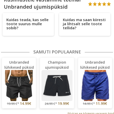
Unbranded ujumispüksid
Kuidas teada, kas selle
Kuidas ma saan kiiresti
toote suurus mulle
ja lihtsalt selle toote
sobib?
tellida?
SAMUTI POPULAARNE
Unbranded
Champion
Unbranded
lühikesed püksid
ujumispüksid
lühikesed püksid
14.99€
19.99€
11.99€
19.99
€*
24.99
€*
14.99
€*
*Vulcan.ee kõrgeim varasem hind