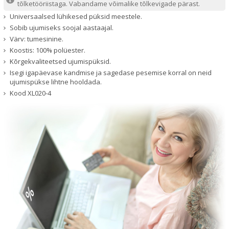
tõlketööriistaga. Vabandame võimalike tõlkevigade pärast.
Universaalsed lühikesed püksid meestele.
Sobib ujumiseks soojal aastaajal.
Värv: tumesinine.
Koostis: 100% polüester.
Kõrgekvaliteetsed ujumispüksid.
Isegi igapäevase kandmise ja sagedase pesemise korral on neid
ujumispükse lihtne hooldada.
Kood
XL020-4