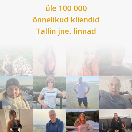
üle 100 000
õnnelikud kliendid
Tallin
jne. linnad