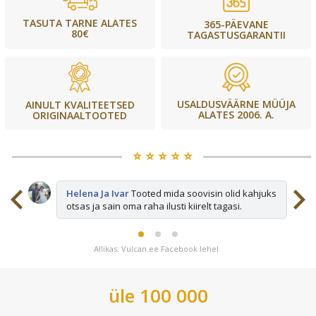
TASUTA TARNE ALATES
365-PÄEVANE
80€
TAGASTUSGARANTII
USALDUSVÄÄRNE MÜÜJA
AINULT KVALITEETSED
ALATES 2006. A.
ORIGINAALTOOTED
⭐️ ⭐️ ⭐️ ⭐️ ⭐️
sid
Helena Ja Ivar
Tooted mida soovisin olid kahjuks
otsas ja sain oma raha ilusti kiirelt tagasi.
Allikas: Vulcan.ee Facebook lehel
üle 100 000