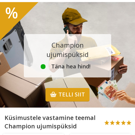
%
Champion
ujumispüksid
Täna hea hind!
TELLI SIIT
Küsimustele vastamine teemal
Champion ujumispüksid