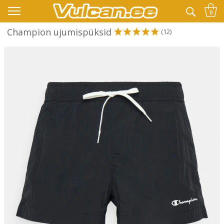
👉 -10% LISAKS KOODIGA:
SUVI
0
Champion ujumispüksid
(12)