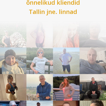
õnnelikud kliendid
Tallin
jne. linnad