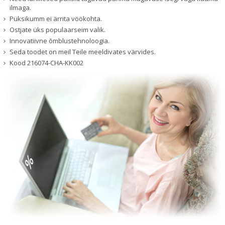
ilmaga.
Püksikumm ei ärrita vöökohta.
Ostjate üks populaarseim valik.
Innovatiivne õmblustehnoloogia.
Seda toodet on meil Teile meeldivates värvides.
Kood
216074-CHA-KK002