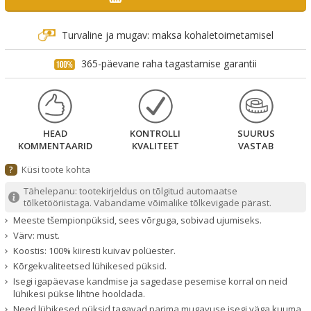
Turvaline ja mugav: maksa kohaletoimetamisel
365-päevane raha tagastamise garantii
HEAD
KONTROLLI
SUURUS
KOMMENTAARID
KVALITEET
VASTAB
Küsi toote kohta
?
Tähelepanu: tootekirjeldus on tõlgitud automaatse
tõlketööriistaga. Vabandame võimalike tõlkevigade pärast.
Meeste tšempionpüksid, sees võrguga, sobivad ujumiseks.
Värv: must.
Koostis: 100% kiiresti kuivav polüester.
Kõrgekvaliteetsed lühikesed püksid.
Isegi igapäevase kandmise ja sagedase pesemise korral on neid
lühikesi pükse lihtne hooldada.
Need lühikesed püksid tagavad parima mugavuse isegi väga kuuma