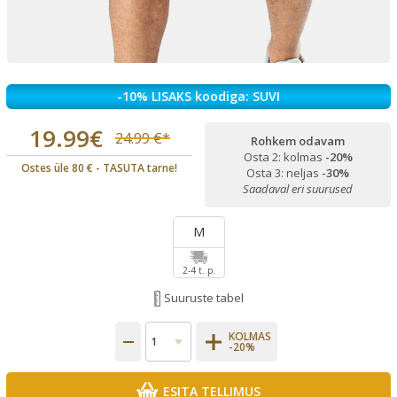
-10% LISAKS koodiga: SUVI
19.99€
24.99 €*
Rohkem odavam
Osta 2: kolmas
-20%
Ostes üle 80 € - TASUTA tarne!
Osta 3: neljas
-30%
Saadaval eri suurused
M
2-4 t. p.
Suuruste tabel
KOLMAS
-20%
ESITA TELLIMUS