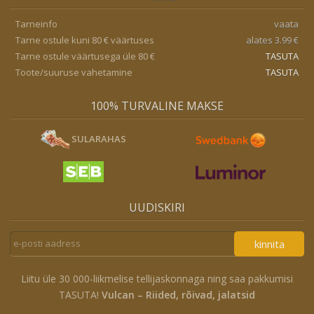
Tarneinfo
vaata
Tarne ostule kuni 80 € väärtuses
alates 3.99 €
Tarne ostule väärtusega üle 80 €
TASUTA
Toote/suuruse vahetamine
TASUTA
100% TURVALINE MAKSE
SULARAHAS
UUDISKIRI
kinnita
Liitu üle 30 000-liikmelise tellijaskonnaga ning saa pakkumisi
TASUTA!
Vulcan – Riided, rõivad, jalatsid