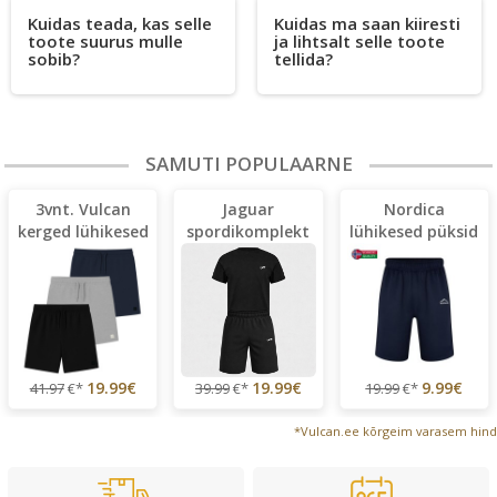
Kuidas teada, kas selle
Kuidas ma saan kiiresti
toote suurus mulle
ja lihtsalt selle toote
sobib?
tellida?
SAMUTI POPULAARNE
3vnt. Vulcan
Jaguar
Nordica
kerged lühikesed
spordikomplekt
lühikesed püksid
püksid
19.99€
19.99€
9.99€
41.97
€*
39.99
€*
19.99
€*
*Vulcan.ee kõrgeim varasem hind