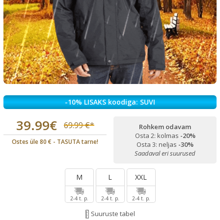
-10% LISAKS koodiga: SUVI
39.99€
69.99 €*
Rohkem odavam
Osta 2: kolmas
-20%
Ostes üle 80 € - TASUTA tarne!
Osta 3: neljas
-30%
Saadaval eri suurused
M
L
XXL
2-4 t. p.
2-4 t. p.
2-4 t. p.
Suuruste tabel