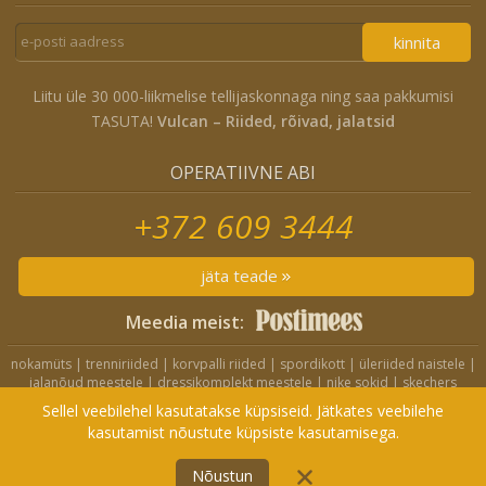
kinnita
Liitu üle 30 000-liikmelise tellijaskonnaga ning saa pakkumisi
TASUTA!
Vulcan – Riided, rõivad, jalatsid
OPERATIIVNE ABI
+372 609 3444
jäta teade
Meedia meist:
nokamüts
|
trenniriided
|
korvpalli riided
|
spordikott
|
üleriided naistele
|
jalanõud meestele
|
dressikomplekt meestele
|
nike sokid
|
skechers
jalanõud
|
nike jope
|
nike lühikesed püksid
|
nike spordikott
|
crocs
Sellel veebilehel kasutatakse küpsiseid. Jätkates veebilehe
sandaalid
|
nike seljakott
|
nike dressikomplekt
kasutamist nõustute küpsiste kasutamisega.
Treningai
|
Kedai
|
Privaatsuspoliitika
ESITA TELLIMUS
Nõustun
© 2006-2022 Vulcan.ee