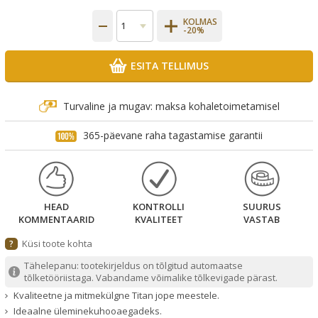
KOLMAS
-20%
ESITA TELLIMUS
Turvaline ja mugav: maksa kohaletoimetamisel
365-päevane raha tagastamise garantii
HEAD
KONTROLLI
SUURUS
KOMMENTAARID
KVALITEET
VASTAB
Küsi toote kohta
?
Tähelepanu: tootekirjeldus on tõlgitud automaatse
tõlketööriistaga. Vabandame võimalike tõlkevigade pärast.
Kvaliteetne ja mitmekülgne Titan jope meestele.
Ideaalne üleminekuhooaegadeks.