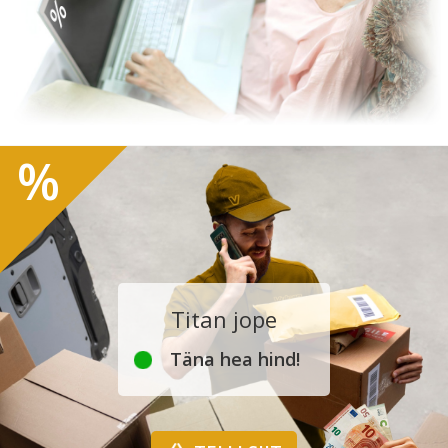
%
Titan jope
Täna hea hind!