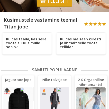
TELLI SIIT
Küsimustele vastamine teemal
Titan jope
Kuidas teada, kas selle
Kuidas ma saan kiiresti
toote suurus mulle
ja lihtsalt selle toote
sobib?
tellida?
SAMUTI POPULAARNE
Jaguar soe jope
Nike talvejope
2 X Orgaaniline
vihmamantel