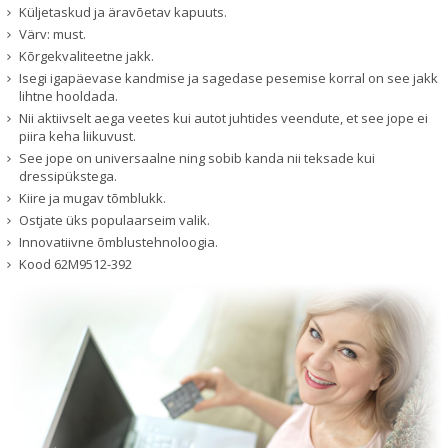
Küljetaskud ja äravõetav kapuuts.
Värv: must.
Kõrgekvaliteetne jakk.
Isegi igapäevase kandmise ja sagedase pesemise korral on see jakk
lihtne hooldada.
Nii aktiivselt aega veetes kui autot juhtides veendute, et see jope ei
piira keha liikuvust.
See jope on universaalne ning sobib kanda nii teksade kui
dressipükstega.
Kiire ja mugav tõmblukk.
Ostjate üks populaarseim valik.
Innovatiivne õmblustehnoloogia.
Kood
62M9512-392