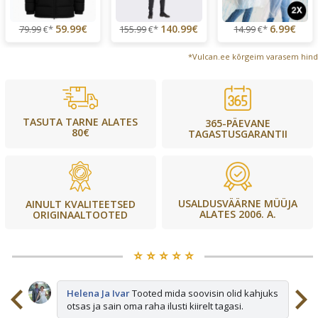
59.99€
140.99€
6.99€
79.99
€*
155.99
€*
14.99
€*
*Vulcan.ee kõrgeim varasem hind
TASUTA TARNE ALATES
365-PÄEVANE
80€
TAGASTUSGARANTII
USALDUSVÄÄRNE MÜÜJA
AINULT KVALITEETSED
ALATES 2006. A.
ORIGINAALTOOTED
⭐️ ⭐️ ⭐️ ⭐️ ⭐️
sid
Helena Ja Ivar
Tooted mida soovisin olid kahjuks
otsas ja sain oma raha ilusti kiirelt tagasi.