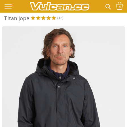
👉 -10% LISAKS KOODIGA:
SUVI
0
Titan jope
(16)