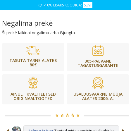
👉 -10% LISAKS KOODIGA:
SUVI
Negalima prekė
Ši prekė laikinai negalima arba išjungta.
TASUTA TARNE ALATES
365-PÄEVANE
80€
TAGASTUSGARANTII
USALDUSVÄÄRNE MÜÜJA
AINULT KVALITEETSED
ALATES 2006. A.
ORIGINAALTOOTED
⭐️ ⭐️ ⭐️ ⭐️ ⭐️
sid
Helena Ja Ivar
Tooted mida soovisin olid kahjuks