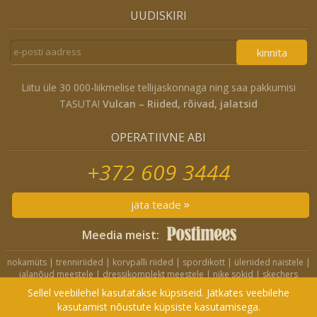
UUDISKIRI
kinnita
Liitu üle 30 000-liikmelise tellijaskonnaga ning saa pakkumisi
TASUTA!
Vulcan – Riided, rõivad, jalatsid
OPERATIIVNE ABI
+372 609 3444
jäta teade
Meedia meist:
nokamüts
|
trenniriided
|
korvpalli riided
|
spordikott
|
üleriided naistele
|
jalanõud meestele
|
dressikomplekt meestele
|
nike sokid
|
skechers
jalanõud
|
nike jope
|
nike lühikesed püksid
|
nike spordikott
|
crocs
Sellel veebilehel kasutatakse küpsiseid. Jätkates veebilehe
sandaalid
|
nike seljakott
|
nike dressikomplekt
kasutamist nõustute küpsiste kasutamisega.