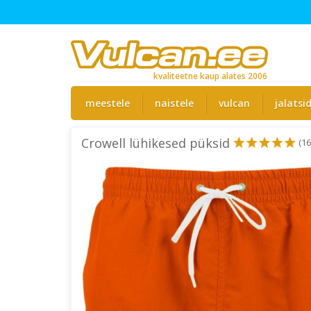
kvaliteetne kaup alates 2006
meestele
naistele
vulcan
jalatsi
Crowell lühikesed püksid
(16