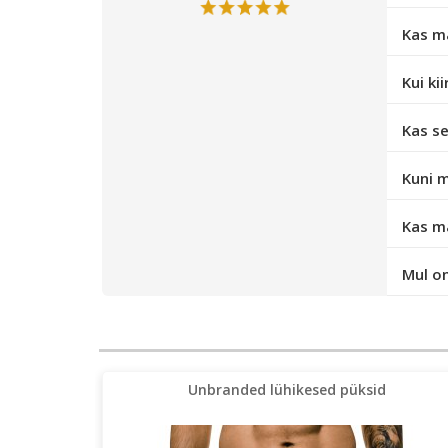
Kas m
Kui ki
Kas se
Kuni m
Kas ma
Mul o
Unbranded lühikesed püksid