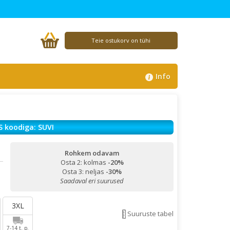
Teie ostukorv on tühi
Info
S koodiga: SUVI
Rohkem odavam
Osta 2: kolmas
-20%
Osta 3: neljas
-30%
Saadaval eri suurused
3XL
Suuruste tabel
7-14 t. p.