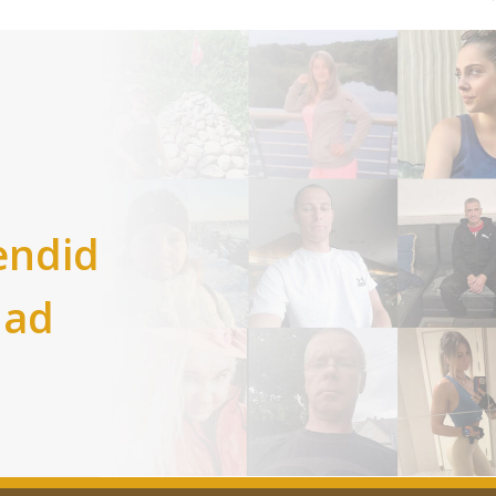
endid
nad