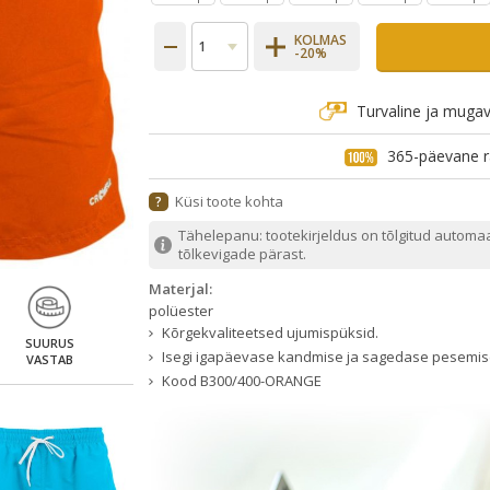
KOLMAS
-20%
Turvaline ja muga
365-päevane r
Küsi toote kohta
?
Tähelepanu: tootekirjeldus on tõlgitud automa
tõlkevigade pärast.
Materjal:
polüester
Kõrgekvaliteetsed ujumispüksid.
SUURUS
Isegi igapäevase kandmise ja sagedase pesemise
VASTAB
Kood
B300/400-ORANGE