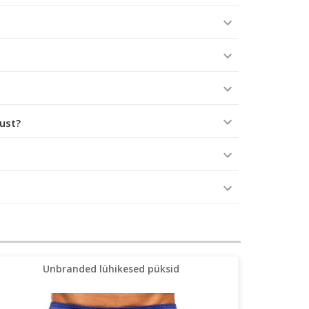
tust?
Unbranded lühikesed püksid