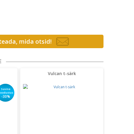
 teada, mida otsid!
E
Vulcan t-särk
Suvine
soodustus
-30%