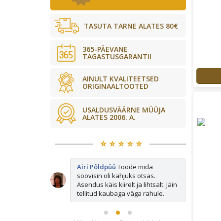
TASUTA TARNE ALATES 80€
365-PÄEVANE
TAGASTUSGARANTII
AINULT KVALITEETSED
ORIGINAALTOOTED
USALDUSVÄÄRNE MÜÜJA
ALATES 2006. A.
⭐️ ⭐️ ⭐️ ⭐️ ⭐️
ted mida
Airi Põldpüü
Toode mida
Mi
s otsas ja
soovisin oli kahjuks otsas.
os
kiirelt tagasi.
Asendus käis kiirelt ja lihtsalt. Jäin
tellitud kaubaga väga rahule.