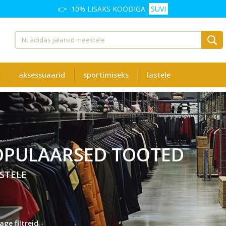
👉 -10% LISAKS KOODIGA:
SUVI
d
aksessuaarid
sportimiseks
lastele
OPULAARSED TOOTED
STELE
↓
age filtreid