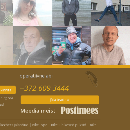
operatiivne abi
+372 609 3444
kinnita
 ning saa
jäta teade
ad,
Meedia meist:
skechers jalanõud
|
nike jope
|
nike lühikesed püksid
|
nike