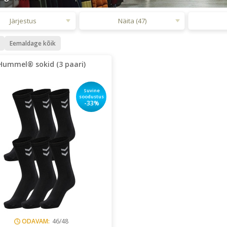
Järjestus
Näita (47)
Eemaldage kõik
Hummel® sokid (3 paari)
Suvine
soodustus
-33%
ODAVAM:
46/48