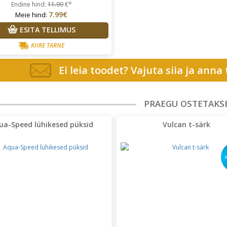
Endine hind:
11.99
€*
7.99€
Meie hind:
ESITA TELLIMUS
KIIRE TARNE
Ei leia toodet? Vajuta siia ja anna
PRAEGU OSTETAKS
ua-Speed lühikesed püksid
Vulcan t-särk