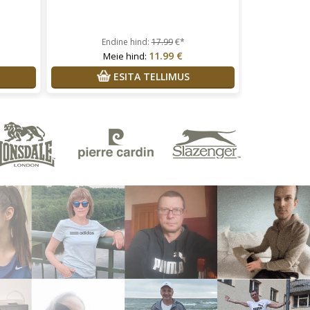
Endine hind:
17.99
€*
11.99 €
Meie hind:
ESITA TELLIMUS