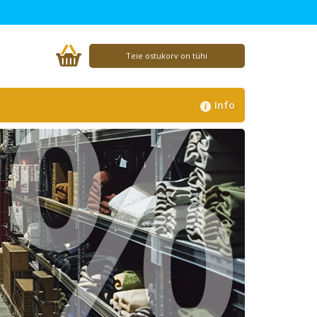
%
Teie ostukorv on tühi
Info