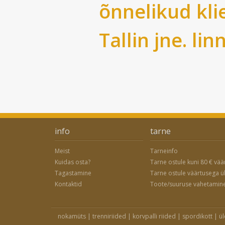
õnnelikud kli
Tallin
jne. lin
info
tarne
Meist
Tarneinfo
Kuidas osta?
Tarne ostule kuni 80 € vää
Tagastamine
Tarne ostule väärtusega ü
Kontaktid
Toote/suuruse vahetamin
nokamüts
|
trenniriided
|
korvpalli riided
|
spordikott
|
ül