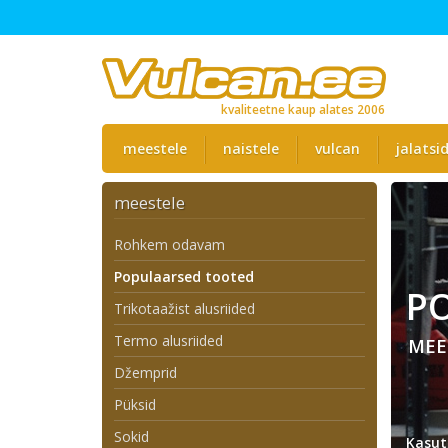
kvaliteetne kaup alates 2006
meestele
naistele
vulcan
jalatsi
meestele
Rohkem odavam
Populaarsed tooted
P
Trikotaažist alusriided
Termo alusriided
MEE
Džemprid
Püksid
Sokid
Kasut