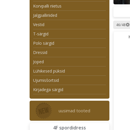
Korvpalli riietus
Jalgpalliriided
Vestid
46/48
T-särgid
Polo särgid
Dressid
Joped
Lühikesed püksid
Ujumisšortsid
Kirjadega särgid
uusimad tooted
4F spordidress