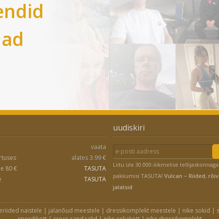
endid
nad
uudiskiri
vaata
rtuses
alates 3.99 €
Liitu üle 30 000-liikmelise tellijaskonnaga
le 80 €
TASUTA
pakkumisi TASUTA!
Vulcan – Riided, rõiv
e
TASUTA
jalatsid
eriided naistele
|
jalanõud meestele
|
dressikomplekt meestele
|
nike sokid
|
spordikott
|
crocs sandaalid
|
nike seljakott
|
nike dressikomplekt