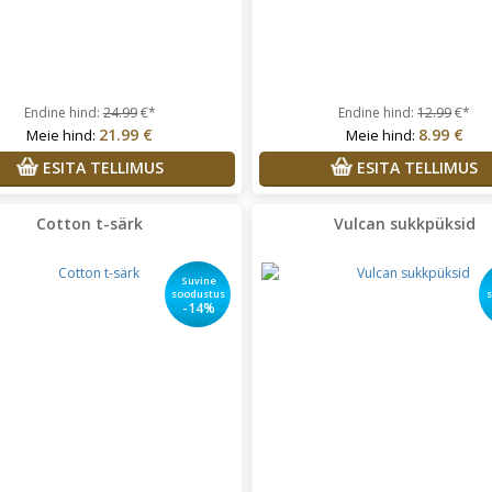
Endine hind:
24.99
€*
Endine hind:
12.99
€*
21.99 €
8.99 €
Meie hind:
Meie hind:
ESITA TELLIMUS
ESITA TELLIMUS
Cotton t-särk
Vulcan sukkpüksid
Suvine
soodustus
-14%
hkel Leinsaar
Kõik tooted, mis
Helena Ja Ivar
Tooted mida
tsin sobisid mulle väga hästi
soovisin olid kahjuks otsas ja
sain oma raha ilusti kiirelt tagas