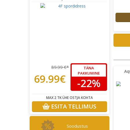
89.99 €*
TÄNA
Aq
PAKKUMINE
69.99€
-22%
MAX 2 TK ÜHE OSTJA KOHTA
ESITA TELLIMUS
Soodustus