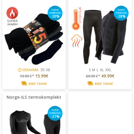
Suvine
Suvine
soodustus
soodustus
-20%
-28%
ODAVAM:
35-38
S
M
L
XL
XXL
15.99€
49.99€
19.99
€*
69.99
€*
KIIRE TARNE
KIIRE TARNE
Norge-ILS termokomplekt
Suvine
soodustus
-21%