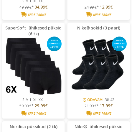
S
M
L
XL
XXL
34.99€
12.99€
49.99
€*
24.99
€*
KIIRE TARNE
KIIRE TARNE
SuperSoft lühikesed püksid
Nike® sokid (3 paari)
(6 tk)
Suvine
Suvine
soodustus
soodustus
-49%
-18%
S
M
L
XL
XXL
ODAVAM:
38-42
29.99€
17.99€
59.00
€*
21.99
€*
KIIRE TARNE
KIIRE TARNE
Nordica püksikud (2 tk)
Nike® lühikesed püksid