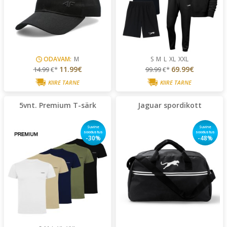
ODAVAM:
M
S
M
L
XL
XXL
11.99€
69.99€
14.99
€*
99.99
€*
KIIRE TARNE
KIIRE TARNE
5vnt. Premium T-särk
Jaguar spordikott
Suvine
Suvine
soodustus
soodustus
-30%
-48%