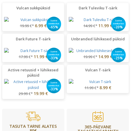
Vulcan sukkpüksid
Dark Tuleviku T-särk
Suvine
Suvine
soodustus
soodustus
6.99 €
11.99 €
19.99
€*
14.99
€*
-65%
-20%
Dark Future T-särk
Unbranded lühikesed püksid
Suvine
Suvine
soodustus
soodustus
11.99 €
14.99 €
17.99
€*
19.99
€*
-33%
-25%
Active retuusid + lühikesed
Vulcan T-särk
püksid
Suvine
soodustus
8.99 €
11.99
€*
-33%
19.99 €
29.99
€*
TASUTA TARNE ALATES
365-PÄEVANE
80€