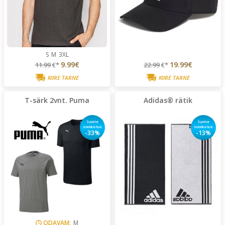
S
M
3XL
9.99€
19.99€
11.99
€*
22.99
€*
KIIRE TARNE
KIIRE TARNE
T-särk 2vnt. Puma
Adidas® rätik
Suvine
Suvine
soodustus
soodustus
-33%
-13%
ODAVAM:
M