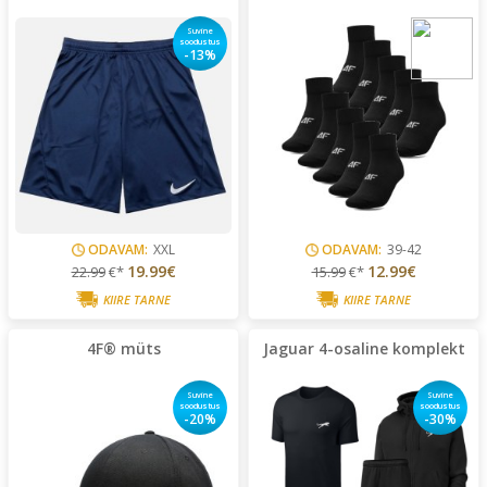
Suvine
soodustus
-13%
ODAVAM:
XXL
ODAVAM:
39-42
19.99€
12.99€
22.99
€*
15.99
€*
KIIRE TARNE
KIIRE TARNE
4F® müts
Jaguar 4-osaline komplekt
Suvine
Suvine
soodustus
soodustus
-20%
-30%