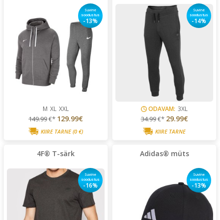
Suvine
Suvine
soodustus
soodustus
-13%
-14%
M
XL
XXL
ODAVAM:
3XL
129.99€
29.99€
149.99
€*
34.99
€*
KIIRE TARNE
(0 €)
KIIRE TARNE
4F® T-särk
Adidas® müts
Suvine
Suvine
soodustus
soodustus
-16%
-13%