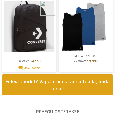
M
L
XL
XXL
3XL
24.99€
19.99€
49.99
€*
29.99
€*
KIIRE TARNE
Ei leia toodet? Vajuta siia ja anna teada, mida
otsid!
PRAEGU OSTETAKSE