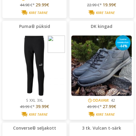
29.99€
19.99€
44.98
€*
22.99
€*
KIIRE TARNE
KIIRE TARNE
Puma® püksid
DK kingad
Suvine
soodustus
-44%
S
XXL
3XL
ODAVAM:
42
39.99€
27.99€
49.99
€*
49.99
€*
KIIRE TARNE
KIIRE TARNE
Converse® seljakott
3 tk. Vulcan t-särk