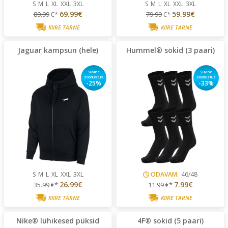
S
M
L
XL
XXL
3XL
S
M
L
XL
XXL
3XL
69.99€
59.99€
89.99
€*
79.99
€*
KIIRE TARNE
KIIRE TARNE
Jaguar kampsun (hele)
Hummel® sokid (3 paari)
Suvine
Suvine
soodustus
soodustus
-25%
-33%
S
M
L
XL
XXL
3XL
ODAVAM:
46/48
26.99€
7.99€
35.99
€*
11.99
€*
KIIRE TARNE
KIIRE TARNE
Nike® lühikesed püksid
4F® sokid (5 paari)