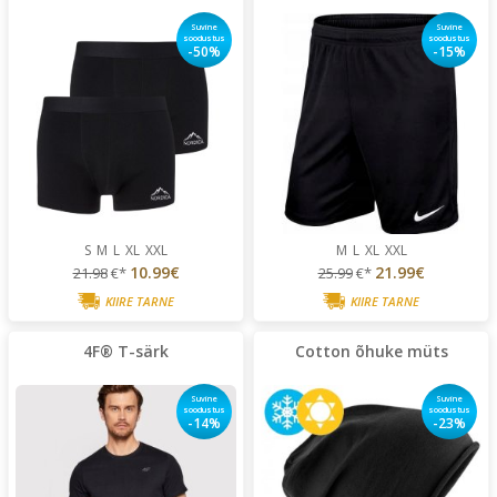
Suvine
Suvine
soodustus
soodustus
-50%
-15%
S
M
L
XL
XXL
M
L
XL
XXL
10.99€
21.99€
21.98
€*
25.99
€*
KIIRE TARNE
KIIRE TARNE
4F® T-särk
Cotton õhuke müts
Suvine
Suvine
soodustus
soodustus
-14%
-23%