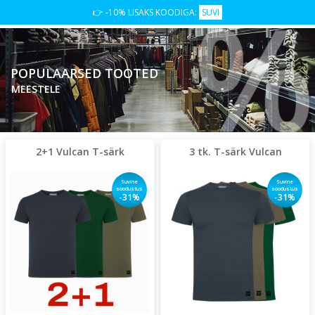
%
👉 -10% LISAKS KOODIGA:
SUVI
POPULAARSED TOOTED
MEESTELE
2+1 Vulcan T-särk
3 tk. T-särk Vulcan
Suvine
Suvine
soodustus
soodustus
-31%
-31%