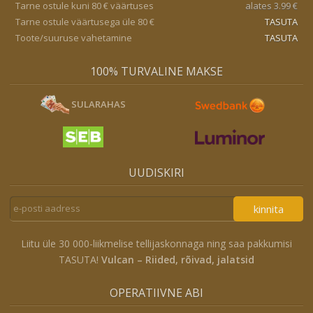
Tarne ostule kuni 80 € väärtuses
alates 3.99 €
Tarne ostule väärtusega üle 80 €
TASUTA
Toote/suuruse vahetamine
TASUTA
100% TURVALINE MAKSE
SULARAHAS
UUDISKIRI
kinnita
Liitu üle 30 000-liikmelise tellijaskonnaga ning saa pakkumisi
TASUTA!
Vulcan – Riided, rõivad, jalatsid
OPERATIIVNE ABI