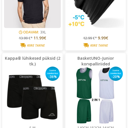
ODAVAM:
3XL
11.99€
9.99€
13.99
€*
12.99
€*
KIIRE TARNE
KIIRE TARNE
Kappa® lühikesed püksid (2
BasketUNO-Junior
tk.)
korvpalliriided
Suvine
Suvine
soodustus
soodustus
-36%
-20%
S
M
140CM
152CM
164CM