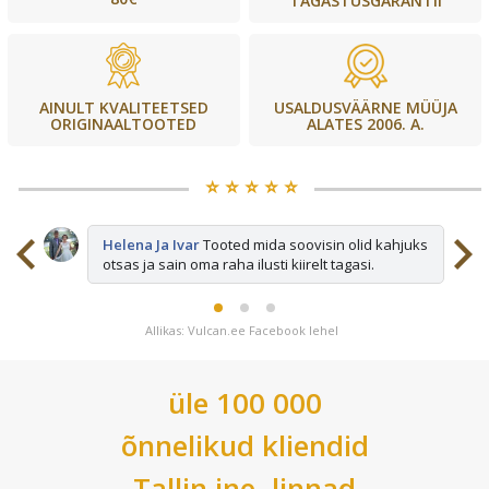
TAGASTUSGARANTII
USALDUSVÄÄRNE MÜÜJA
AINULT KVALITEETSED
ALATES 2006. A.
ORIGINAALTOOTED
⭐️ ⭐️ ⭐️ ⭐️ ⭐️
sid
Helena Ja Ivar
Tooted mida soovisin olid kahjuks
otsas ja sain oma raha ilusti kiirelt tagasi.
Allikas: Vulcan.ee Facebook lehel
üle 100 000
õnnelikud kliendid
Tallin
jne. linnad