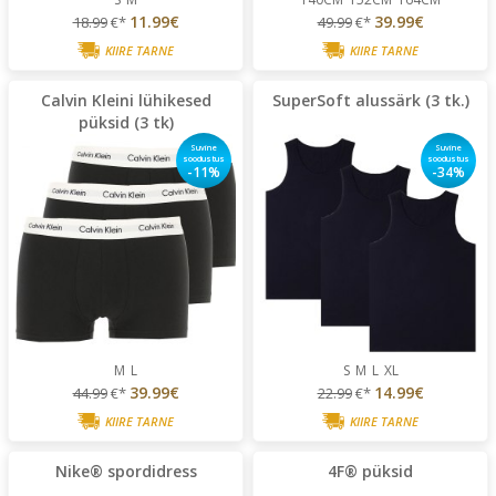
11.99€
39.99€
18.99
€*
49.99
€*
KIIRE TARNE
KIIRE TARNE
Calvin Kleini lühikesed
SuperSoft alussärk (3 tk.)
püksid (3 tk)
Suvine
Suvine
soodustus
soodustus
-11%
-34%
M
L
S
M
L
XL
39.99€
14.99€
44.99
€*
22.99
€*
KIIRE TARNE
KIIRE TARNE
Nike® spordidress
4F® püksid