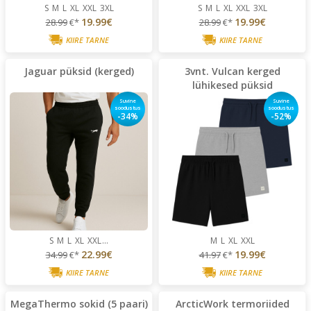
S
M
L
XL
XXL
3XL
S
M
L
XL
XXL
3XL
19.99€
19.99€
28.99
€*
28.99
€*
KIIRE TARNE
KIIRE TARNE
Jaguar püksid (kerged)
3vnt. Vulcan kerged
lühikesed püksid
Suvine
Suvine
soodustus
soodustus
-34%
-52%
S
M
L
XL
XXL
...
M
L
XL
XXL
22.99€
19.99€
34.99
€*
41.97
€*
KIIRE TARNE
KIIRE TARNE
MegaThermo sokid (5 paari)
ArcticWork termoriided