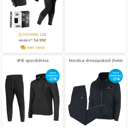
ODAVAM:
L/XL
54.99€
69.99
€*
KIIRE TARNE
4F® spordidress
Nordica dressipüksid (hele)
Suvine
Suvine
soodustus
soodustus
-22%
-25%