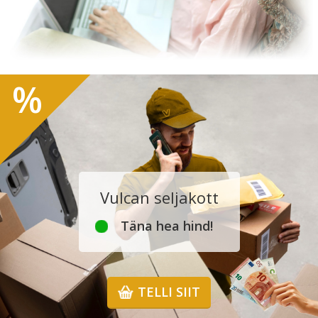
%
Vulcan seljakott
Täna hea hind!
TELLI SIIT