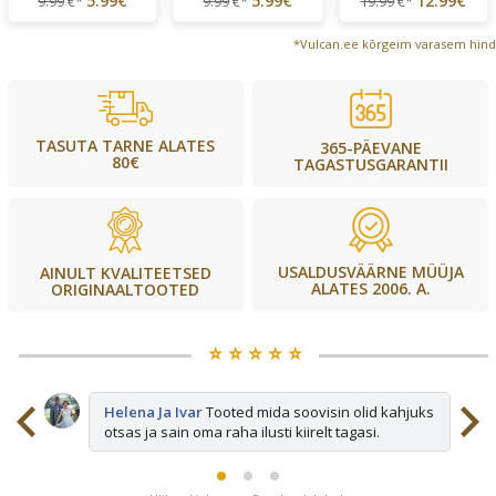
5.99€
5.99€
12.99€
9.99
€*
9.99
€*
19.99
€*
*Vulcan.ee kõrgeim varasem hind
TASUTA TARNE ALATES
365-PÄEVANE
80€
TAGASTUSGARANTII
USALDUSVÄÄRNE MÜÜJA
AINULT KVALITEETSED
ALATES 2006. A.
ORIGINAALTOOTED
⭐️ ⭐️ ⭐️ ⭐️ ⭐️
sid
Helena Ja Ivar
Tooted mida soovisin olid kahjuks
otsas ja sain oma raha ilusti kiirelt tagasi.