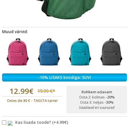
Muud värvid:
-10% LISAKS koodiga: SUVI
12.99€
19.99 €*
Rohkem odavam
Osta 2: kolmas
-20%
Ostes üle 80 € - TASUTA tarne!
Osta 3: neljas
-30%
Saadaval eri suurused
Kas lisada toode?
(+
4.99€
)