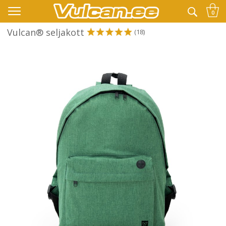
👉 -10% LISAKS KOODIGA:
SUVI
0
Vulcan® seljakott
(18)