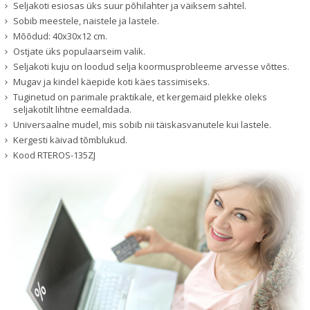
Seljakoti esiosas üks suur põhilahter ja väiksem sahtel.
Sobib meestele, naistele ja lastele.
Mõõdud: 40x30x12 cm.
Ostjate üks populaarseim valik.
Seljakoti kuju on loodud selja koormusprobleeme arvesse võttes.
Mugav ja kindel käepide koti käes tassimiseks.
Tuginetud on parimale praktikale, et kergemaid plekke oleks
seljakotilt lihtne eemaldada.
Universaalne mudel, mis sobib nii täiskasvanutele kui lastele.
Kergesti käivad tõmblukud.
Kood
RTEROS-135ZJ