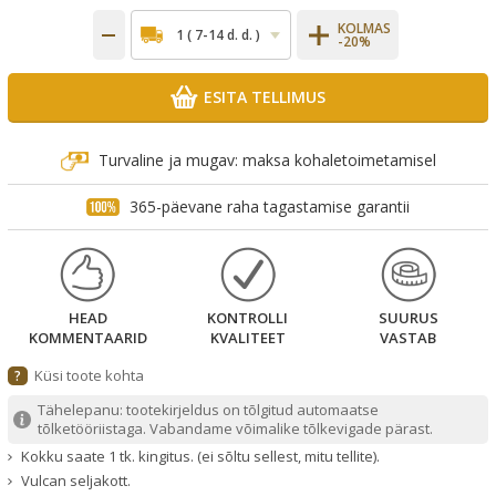
KOLMAS
-20%
ESITA TELLIMUS
Turvaline ja mugav: maksa kohaletoimetamisel
365-päevane raha tagastamise garantii
HEAD
KONTROLLI
SUURUS
KOMMENTAARID
KVALITEET
VASTAB
Küsi toote kohta
?
Tähelepanu: tootekirjeldus on tõlgitud automaatse
tõlketööriistaga. Vabandame võimalike tõlkevigade pärast.
Kokku saate 1 tk. kingitus. (ei sõltu sellest, mitu tellite).
Vulcan seljakott.