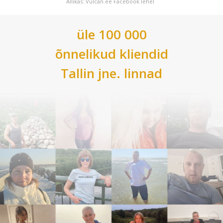
Allikas: Vulcan.ee Facebook lehel
üle 100 000
õnnelikud kliendid
Tallin
jne. linnad