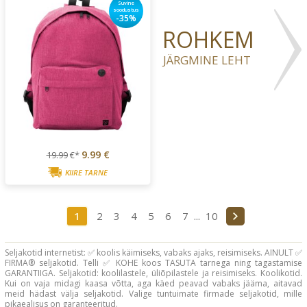
Suvine
soodustus
-35%
ROHKEM
JÄRGMINE LEHT
9.99 €
19.99
€*
KIIRE TARNE
1
2
3
4
5
6
7
...
10
Seljakotid internetist: ✅ koolis käimiseks, vabaks ajaks, reisimiseks. AINULT ✅
FIRMA® seljakotid. Telli ✅ KOHE koos TASUTA tarnega ning tagastamise
GARANTIIGA. Seljakotid: koolilastele, üliõpilastele ja reisimiseks. Koolikotid.
Kui on vaja midagi kaasa võtta, aga käed peavad vabaks jääma, aitavad
meid hädast välja seljakotid. Valige tuntuimate firmade seljakotid, mille
pikaealisus on garanteeritud.