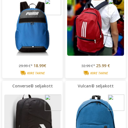
18.99€
25.99 €
29.99
€*
32.99
€*
KIIRE TARNE
KIIRE TARNE
Converse® seljakott
Vulcan® seljakott