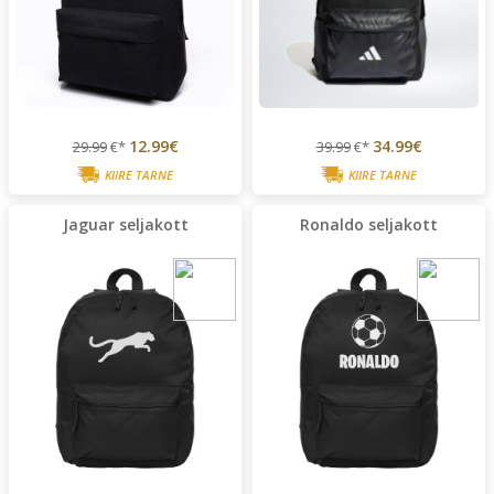
12.99€
34.99€
29.99
€*
39.99
€*
KIIRE TARNE
KIIRE TARNE
Jaguar seljakott
Ronaldo seljakott