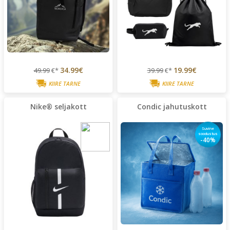
34.99€
19.99€
49.99
€*
39.99
€*
KIIRE TARNE
KIIRE TARNE
Nike® seljakott
Condic jahutuskott
Suvine
soodustus
-40%