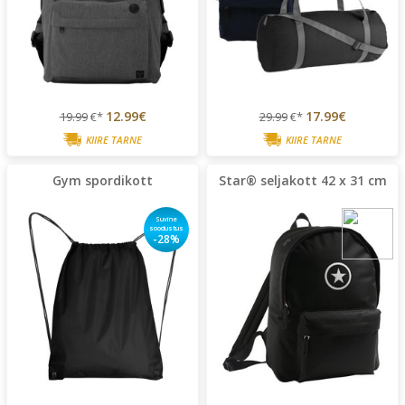
12.99€
17.99€
19.99
€*
29.99
€*
KIIRE TARNE
KIIRE TARNE
Gym spordikott
Star® seljakott 42 x 31 cm
Suvine
soodustus
-28%