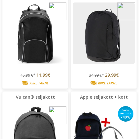
11.99€
29.99€
15.99
€*
34.99
€*
KIIRE TARNE
KIIRE TARNE
Vulcan® seljakott
Apple seljakott + kott
Suvine
soodustus
-40%