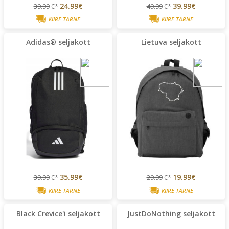
24.99€
39.99€
39.99
€*
49.99
€*
KIIRE TARNE
KIIRE TARNE
Adidas® seljakott
Lietuva seljakott
35.99€
19.99€
39.99
€*
29.99
€*
KIIRE TARNE
KIIRE TARNE
Black Crevice'i seljakott
JustDoNothing seljakott