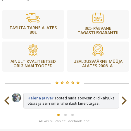
TASUTA TARNE ALATES
365-PÄEVANE
80€
TAGASTUSGARANTII
USALDUSVÄÄRNE MÜÜJA
AINULT KVALITEETSED
ALATES 2006. A.
ORIGINAALTOOTED
⭐️ ⭐️ ⭐️ ⭐️ ⭐️
sid
Helena Ja Ivar
Tooted mida soovisin olid kahjuks
otsas ja sain oma raha ilusti kiirelt tagasi.
Allikas: Vulcan.ee Facebook lehel