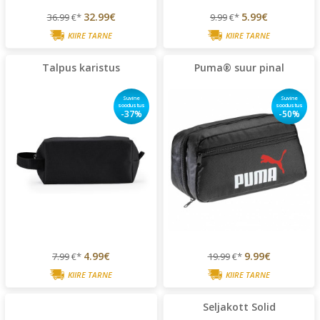
32.99€
5.99€
36.99
€*
9.99
€*
KIIRE TARNE
KIIRE TARNE
Talpus karistus
Puma® suur pinal
Suvine
Suvine
soodustus
soodustus
-37%
-50%
4.99€
9.99€
7.99
€*
19.99
€*
KIIRE TARNE
KIIRE TARNE
Seljakott Solid