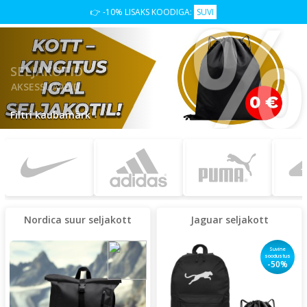
👉 -10% LISAKS KOODIGA:
SUVI
SELJAKOTID
AKSESSUAARID
↓
Filtri kaubamärk
Nordica suur seljakott
Jaguar seljakott
Suvine
soodustus
-50%