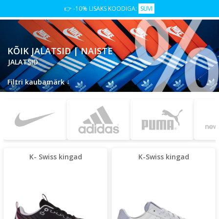
👉 -10% LISAKS KOODIGA:
SUVI
KÕIK JALATSID | NAISTE
JALATSID
↓
Filtri kaubamärk
K- Swiss kingad
K-Swiss kingad