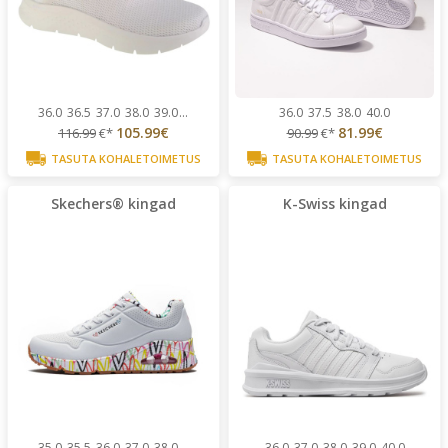
36.0
36.5
37.0
38.0
39.0
...
36.0
37.5
38.0
40.0
105.99€
81.99€
116.99
€*
90.99
€*
TASUTA KOHALETOIMETUS
TASUTA KOHALETOIMETUS
Skechers® kingad
K-Swiss kingad
35.0
35.5
36.0
37.0
38.0
...
36.0
37.0
38.0
39.0
40.0