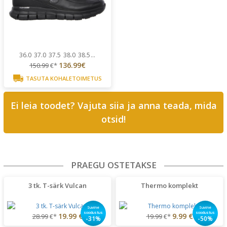
36.0
37.0
37.5
38.0
38.5
...
136.99€
150.99
€*
TASUTA KOHALETOIMETUS
Ei leia toodet? Vajuta siia ja anna teada, mida
otsid!
PRAEGU OSTETAKSE
3 tk. T-särk Vulcan
Thermo komplekt
Suvine
Suvine
soodustus
soodustus
19.99 €
9.99 €
28.99
€*
19.99
€*
-31%
-50%