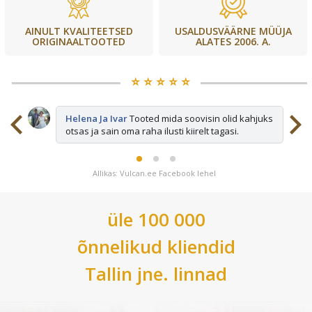
USALDUSVÄÄRNE MÜÜJA
AINULT KVALITEETSED
ALATES 2006. A.
ORIGINAALTOOTED
⭐️ ⭐️ ⭐️ ⭐️ ⭐️
sid
Helena Ja Ivar
Tooted mida soovisin olid kahjuks
otsas ja sain oma raha ilusti kiirelt tagasi.
Allikas: Vulcan.ee Facebook lehel
üle 100 000
õnnelikud kliendid
Tallin
jne. linnad