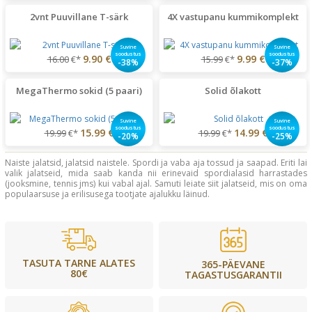
2vnt Puuvillane T-särk
4X vastupanu kummikomplekt
Suvine
Suvine
soodustus
soodustus
9.90 €
9.99 €
16.00
€*
15.99
€*
-38%
-37%
MegaThermo sokid (5 paari)
Solid õlakott
Suvine
Suvine
soodustus
soodustus
15.99 €
14.99 €
19.99
€*
19.99
€*
-20%
-25%
Naiste jalatsid, jalatsid naistele. Spordi ja vaba aja tossud ja saapad. Eriti lai
valik jalatseid, mida saab kanda nii erinevaid spordialasid harrastades
(jooksmine, tennis jms) kui vabal ajal. Samuti leiate siit jalatseid, mis on oma
populaarsuse ja erilisusega tootjate ajalukku läinud.
TASUTA TARNE ALATES
365-PÄEVANE
80€
TAGASTUSGARANTII