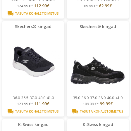
112.99€
62.99€
124.99
€*
69.99
€*
TASUTA KOHALETOIMETUS
Skechers® kingad
Skechers® kingad
36.0
36.5
37.0
40.0
41.0
35.0
36.0
37.0
38.0
40.0
41.0
111.99€
99.99€
123.99
€*
109.99
€*
TASUTA KOHALETOIMETUS
TASUTA KOHALETOIMETUS
K-Swiss kingad
K-Swiss kingad