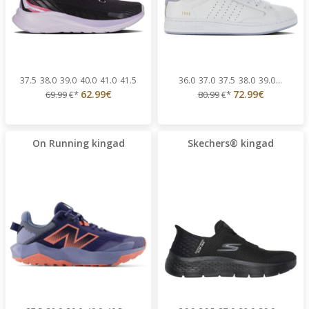
37.5
38.0
39.0
40.0
41.0
41.5
36.0
37.0
37.5
38.0
39.0
...
62.99€
72.99€
69.99
€*
80.99
€*
On Running kingad
Skechers® kingad