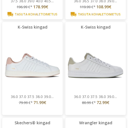
37.5
38.0
39.0
40.0
40.5
...
36.0
36.5
37.0
38.0
39.0
...
178.99€
108.99€
196.99
€*
119.99
€*
TASUTA KOHALETOIMETUS
TASUTA KOHALETOIMETUS
K-Swiss kingad
K-Swiss kingad
36.0
37.0
37.5
38.0
39.0
...
36.0
37.0
37.5
38.0
39.0
...
71.99€
72.99€
79.99
€*
80.99
€*
Skechers® kingad
Wrangler kingad