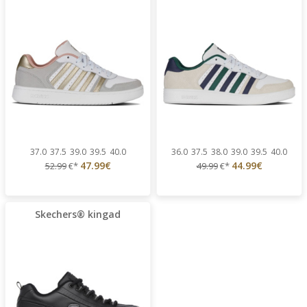
37.0
37.5
39.0
39.5
40.0
36.0
37.5
38.0
39.0
39.5
40.0
47.99€
44.99€
52.99
€*
49.99
€*
Skechers® kingad