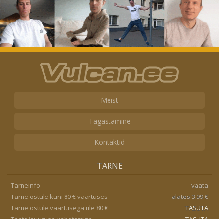
Meist
Tagastamine
Kontaktid
TARNE
Tarneinfo
vaata
Tarne ostule kuni 80 € väärtuses
alates 3.99 €
Tarne ostule väärtusega üle 80 €
TASUTA
Toote/suuruse vahetamine
TASUTA