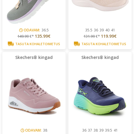
ODAVAM:
36.5
35.5
36
39
40
41
135.99€
119.99€
149.99
€*
131.99
€*
TASUTA KOHALETOIMETUS
TASUTA KOHALETOIMETUS
Skechers® kingad
Skechers® kingad
ODAVAM:
38
36
37
38
39
39.5
41