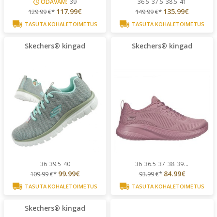
ODAVAM:
39
36.5
37.5
38.5
41
117.99€
135.99€
129.99
€*
149.99
€*
TASUTA KOHALETOIMETUS
TASUTA KOHALETOIMETUS
Skechers® kingad
Skechers® kingad
36
39.5
40
36
36.5
37
38
39
...
99.99€
84.99€
109.99
€*
93.99
€*
TASUTA KOHALETOIMETUS
TASUTA KOHALETOIMETUS
Skechers® kingad