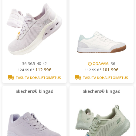
36
36.5
40
42
ODAVAM:
36
112.99€
101.99€
124.99
€*
112.99
€*
TASUTA KOHALETOIMETUS
TASUTA KOHALETOIMETUS
Skechers® kingad
Skechers® kingad