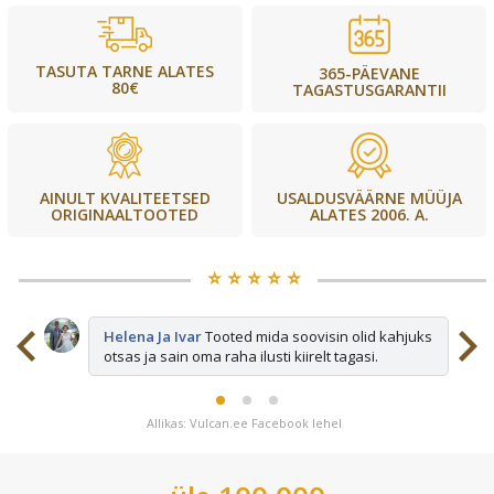
TASUTA TARNE ALATES
365-PÄEVANE
80€
TAGASTUSGARANTII
USALDUSVÄÄRNE MÜÜJA
AINULT KVALITEETSED
ALATES 2006. A.
ORIGINAALTOOTED
⭐️ ⭐️ ⭐️ ⭐️ ⭐️
sid
Helena Ja Ivar
Tooted mida soovisin olid kahjuks
otsas ja sain oma raha ilusti kiirelt tagasi.
Allikas: Vulcan.ee Facebook lehel