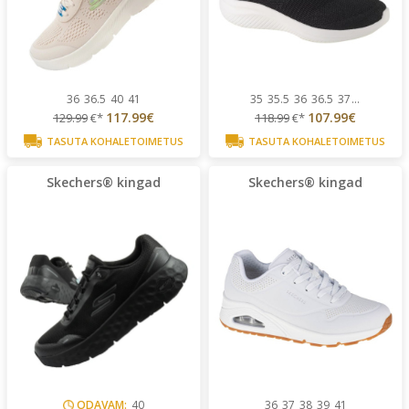
36
36.5
40
41
35
35.5
36
36.5
37
...
117.99€
107.99€
129.99
€*
118.99
€*
TASUTA KOHALETOIMETUS
TASUTA KOHALETOIMETUS
Skechers® kingad
Skechers® kingad
ODAVAM:
40
36
37
38
39
41