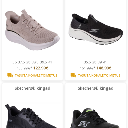
36
37.5
38
38.5
39.5
41
35.5
38
39
41
122.99€
146.99€
135.99
€*
161.99
€*
TASUTA KOHALETOIMETUS
TASUTA KOHALETOIMETUS
Skechers® kingad
Skechers® kingad