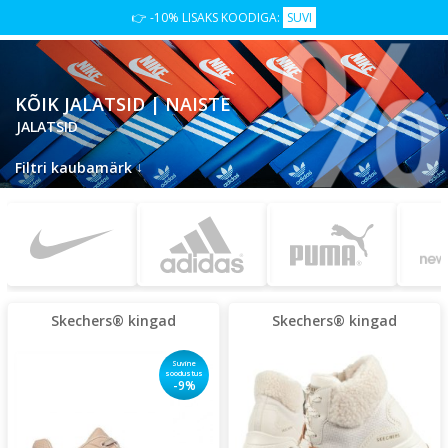
%
👉 -10% LISAKS KOODIGA:
SUVI
KÕIK JALATSID | NAISTE
JALATSID
↓
Filtri kaubamärk
Skechers® kingad
Skechers® kingad
Suvine
soodustus
-9%