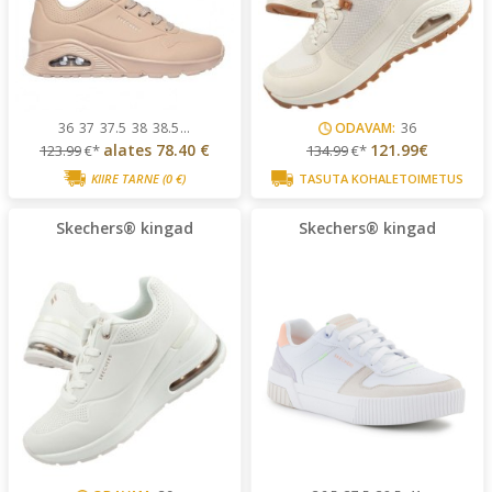
36
37
37.5
38
38.5
...
ODAVAM:
36
alates
78.40 €
121.99€
123.99
€*
134.99
€*
KIIRE TARNE
(0 €)
TASUTA KOHALETOIMETUS
Skechers® kingad
Skechers® kingad