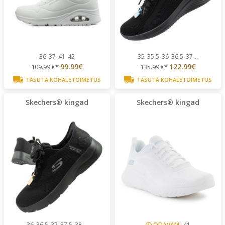
36
37
41
42
35
35.5
36
36.5
37
...
99.99€
122.99€
109.99
€*
135.99
€*
TASUTA KOHALETOIMETUS
TASUTA KOHALETOIMETUS
Skechers® kingad
Skechers® kingad
36
36.5
37
37.5
38
...
ODAVAM:
41