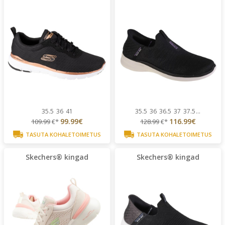
35.5
36
41
35.5
36
36.5
37
37.5
...
99.99€
116.99€
109.99
€*
128.99
€*
TASUTA KOHALETOIMETUS
TASUTA KOHALETOIMETUS
Skechers® kingad
Skechers® kingad