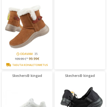
ODAVAM:
35
99.99€
109.99
€*
TASUTA KOHALETOIMETUS
Skechers® kingad
Skechers® kingad