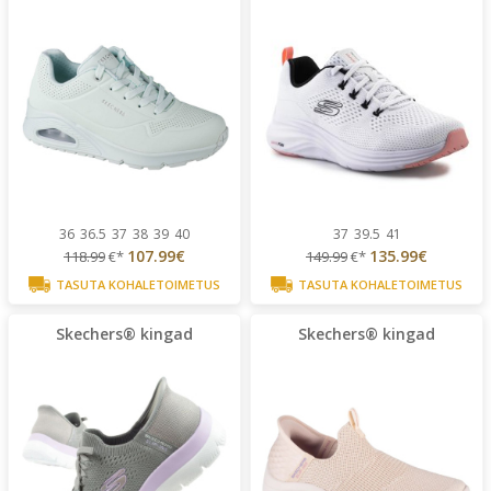
36
36.5
37
38
39
40
37
39.5
41
107.99€
135.99€
118.99
€*
149.99
€*
TASUTA KOHALETOIMETUS
TASUTA KOHALETOIMETUS
Skechers® kingad
Skechers® kingad