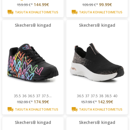
144.99€
99.99€
159.99
€*
109.99
€*
TASUTA KOHALETOIMETUS
TASUTA KOHALETOIMETUS
Skechers® kingad
Skechers® kingad
35.5
36
36.5
37
37.5
...
36.5
37
37.5
38
38.5
40
174.99€
142.99€
192.99
€*
157.99
€*
TASUTA KOHALETOIMETUS
TASUTA KOHALETOIMETUS
Skechers® kingad
Skechers® kingad