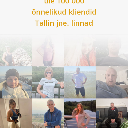
üle 100 000
õnnelikud kliendid
Tallin
jne. linnad