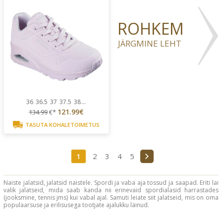
ROHKEM
JÄRGMINE LEHT
36
36.5
37
37.5
38
...
121.99€
134.99
€*
TASUTA KOHALETOIMETUS
1
2
3
4
5
Naiste jalatsid, jalatsid naistele. Spordi ja vaba aja tossud ja saapad. Eriti lai
valik jalatseid, mida saab kanda nii erinevaid spordialasid harrastades
(jooksmine, tennis jms) kui vabal ajal. Samuti leiate siit jalatseid, mis on oma
populaarsuse ja erilisusega tootjate ajalukku läinud.