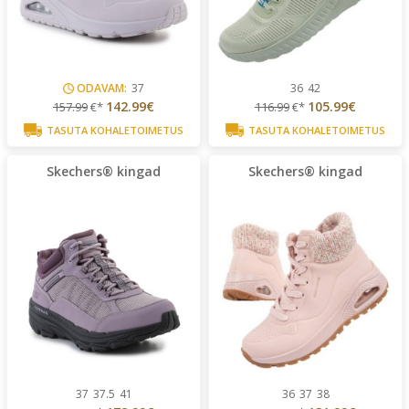
ODAVAM:
37
36
42
142.99€
105.99€
157.99
€*
116.99
€*
TASUTA KOHALETOIMETUS
TASUTA KOHALETOIMETUS
Skechers® kingad
Skechers® kingad
37
37.5
41
36
37
38