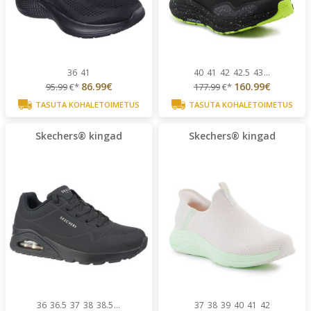
36
41
40
41
42
42.5
43
...
86.99€
160.99€
95.99
€*
177.99
€*
TASUTA KOHALETOIMETUS
TASUTA KOHALETOIMETUS
Skechers® kingad
Skechers® kingad
36
36.5
37
38
38.5
...
37
38
39
40
41
42