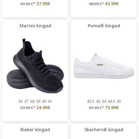
37.99€
43.99€
41.99
€*
48.99
€*
Martes kingad
Puma® kingad
36
37
38
39
40
41
42.5
43
44
44.5
45
24.99€
73.99€
27.99
€*
81.99
€*
Rieker kingad
Skechers® kingad