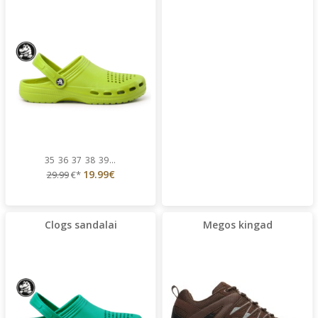
35
36
37
38
39
...
19.99€
29.99
€*
Clogs sandalai
Megos kingad