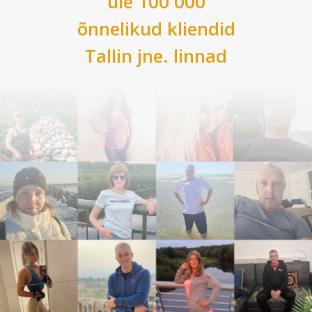
üle 100 000
õnnelikud kliendid
Tallin
jne. linnad