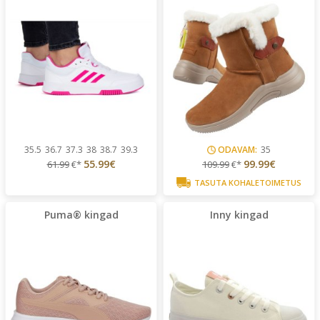
35.5
36.7
37.3
38
38.7
39.3
ODAVAM:
35
55.99€
99.99€
61.99
€*
109.99
€*
TASUTA KOHALETOIMETUS
Puma® kingad
Inny kingad