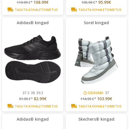
108.99€
95.99€
119.99
€*
105.99
€*
TASUTA KOHALETOIMETUS
TASUTA KOHALETOIMETUS
Adidas® kingad
Sorel kingad
37.3
38
39.3
ODAVAM:
37
82.99€
103.99€
91.99
€*
114.99
€*
TASUTA KOHALETOIMETUS
TASUTA KOHALETOIMETUS
Adidas® kingad
Skechers® kingad