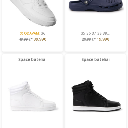
ODAVAM:
36
35
36
37
38
39
...
39.99€
19.99€
49.99
€*
29.99
€*
Space bateliai
Space bateliai