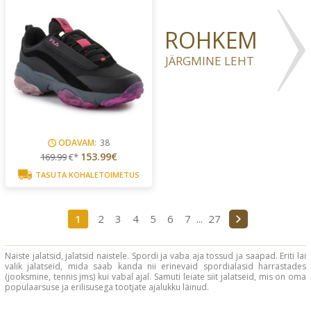
ROHKEM
JÄRGMINE LEHT
ODAVAM:
38
153.99€
169.99
€*
TASUTA KOHALETOIMETUS
1
2
3
4
5
6
7
...
27
Naiste jalatsid, jalatsid naistele. Spordi ja vaba aja tossud ja saapad. Eriti lai
valik jalatseid, mida saab kanda nii erinevaid spordialasid harrastades
(jooksmine, tennis jms) kui vabal ajal. Samuti leiate siit jalatseid, mis on oma
populaarsuse ja erilisusega tootjate ajalukku läinud.