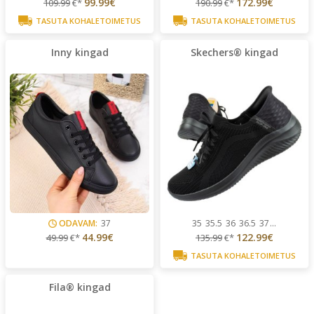
99.99€
172.99€
109.99
€*
190.99
€*
TASUTA KOHALETOIMETUS
TASUTA KOHALETOIMETUS
Inny kingad
Skechers® kingad
ODAVAM:
37
35
35.5
36
36.5
37
...
44.99€
122.99€
49.99
€*
135.99
€*
TASUTA KOHALETOIMETUS
Fila® kingad