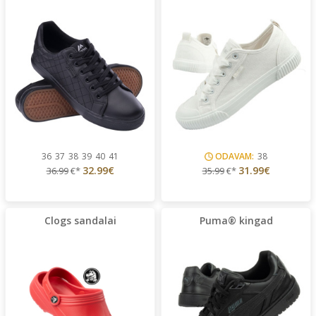
36
37
38
39
40
41
ODAVAM:
38
32.99€
31.99€
36.99
€*
35.99
€*
Clogs sandalai
Puma® kingad