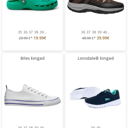
35
36
37
38
39
...
36
37
38
39
40
...
19.99€
39.99€
29.99
€*
49.99
€*
Biles kingad
Lonsdale® kingad
36
37
38
39
40
...
39
40