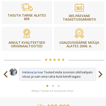
TASUTA TARNE ALATES
365-PÄEVANE
80€
TAGASTUSGARANTII
USALDUSVÄÄRNE MÜÜJA
AINULT KVALITEETSED
ALATES 2006. A.
ORIGINAALTOOTED
⭐️ ⭐️ ⭐️ ⭐️ ⭐️
sid
Helena Ja Ivar
Tooted mida soovisin olid kahjuks
otsas ja sain oma raha ilusti kiirelt tagasi.
Allikas: Vulcan.ee Facebook lehel