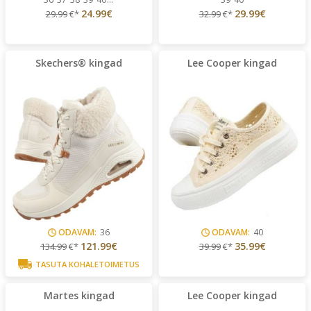
24.99€
29.99€
29.99
€*
32.99
€*
Skechers® kingad
Lee Cooper kingad
ODAVAM:
36
ODAVAM:
40
121.99€
35.99€
134.99
€*
39.99
€*
TASUTA KOHALETOIMETUS
Martes kingad
Lee Cooper kingad