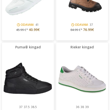
ODAVAM:
41
ODAVAM:
37
40.99€
76.99€
45.99
€*
84.99
€*
Puma® kingad
Rieker kingad
37
37.5
38.5
36
38
39