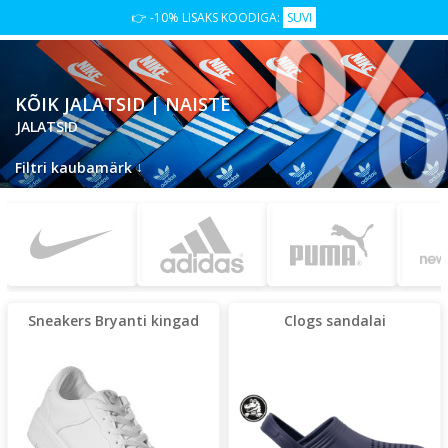
%
👉 -10% LISAKS KOODIGA:
SUVI
KÕIK JALATSID | NAISTE
JALATSID
↓
Filtri kaubamärk
Sneakers Bryanti kingad
Clogs sandalai