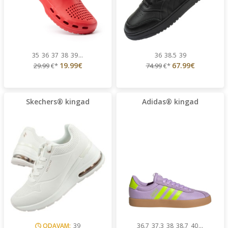
35
36
37
38
39
...
36
38.5
39
19.99€
67.99€
29.99
€*
74.99
€*
Skechers® kingad
Adidas® kingad
ODAVAM:
39
36.7
37.3
38
38.7
40
...