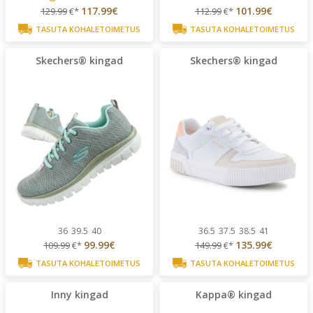
117.99€
101.99€
129.99
€*
112.99
€*
TASUTA KOHALETOIMETUS
TASUTA KOHALETOIMETUS
Skechers® kingad
Skechers® kingad
36
39.5
40
36.5
37.5
38.5
41
99.99€
135.99€
109.99
€*
149.99
€*
TASUTA KOHALETOIMETUS
TASUTA KOHALETOIMETUS
Inny kingad
Kappa® kingad