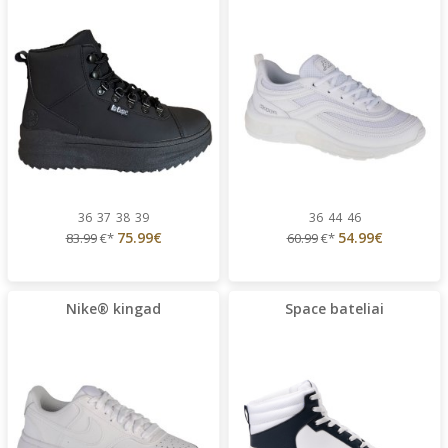
36
37
38
39
36
44
46
75.99€
54.99€
83.99
€*
60.99
€*
Nike® kingad
Space bateliai