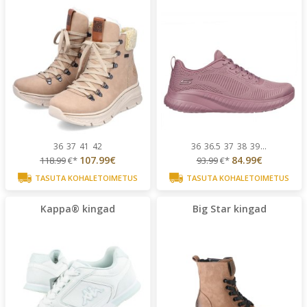
36
37
41
42
36
36.5
37
38
39
...
107.99€
84.99€
118.99
€*
93.99
€*
TASUTA KOHALETOIMETUS
TASUTA KOHALETOIMETUS
Kappa® kingad
Big Star kingad