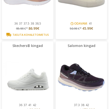
36
37
37.5
38
38.5
ODAVAM:
41
86.99€
45.99€
95.99
€*
50.99
€*
TASUTA KOHALETOIMETUS
Skechers® kingad
Salomon kingad
36
37
41
42
37.3
38
42