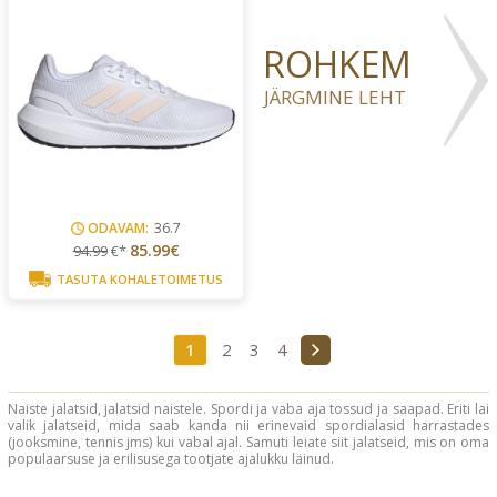
ROHKEM
JÄRGMINE LEHT
ODAVAM:
36.7
85.99€
94.99
€*
TASUTA KOHALETOIMETUS
1
2
3
4
Naiste jalatsid, jalatsid naistele. Spordi ja vaba aja tossud ja saapad. Eriti lai
valik jalatseid, mida saab kanda nii erinevaid spordialasid harrastades
(jooksmine, tennis jms) kui vabal ajal. Samuti leiate siit jalatseid, mis on oma
populaarsuse ja erilisusega tootjate ajalukku läinud.