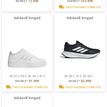
73.99€
103.99€
81.99
€*
114.99
€*
TASUTA KOHALETOIMETUS
Adidas® kingad
Adidas® kingad
36
37.3
39.3
40
40.7
41.3
36
36.7
37.3
38
38.7
...
91.99€
82.99€
101.99
€*
91.99
€*
TASUTA KOHALETOIMETUS
TASUTA KOHALETOIMETUS
Adidas® kingad