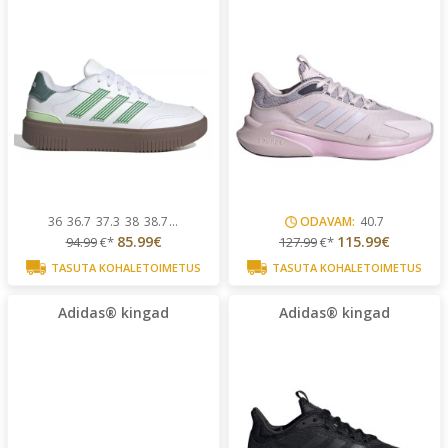
36
36.7
37.3
38
38.7
...
ODAVAM:
40.7
85.99€
115.99€
94.99
€*
127.99
€*
TASUTA KOHALETOIMETUS
TASUTA KOHALETOIMETUS
Adidas® kingad
Adidas® kingad