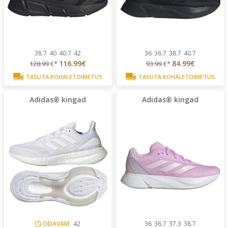
38.7
40
40.7
42
36
36.7
38.7
40.7
116.99€
84.99€
128.99
€*
93.99
€*
TASUTA KOHALETOIMETUS
TASUTA KOHALETOIMETUS
Adidas® kingad
Adidas® kingad
ODAVAM:
42
36
36.7
37.3
38.7