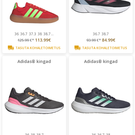
36
36.7
37.3
38
38.7
...
36.7
38.7
113.99€
84.99€
125.99
€*
93.99
€*
TASUTA KOHALETOIMETUS
TASUTA KOHALETOIMETUS
Adidas® kingad
Adidas® kingad
36
38
38.7
36
36.7
38