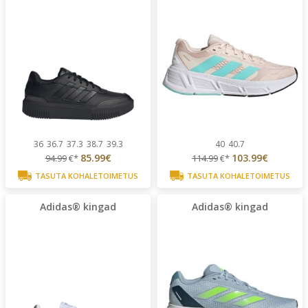
36
36.7
37.3
38.7
39.3
40
40.7
85.99€
103.99€
94.99
€*
114.99
€*
TASUTA KOHALETOIMETUS
TASUTA KOHALETOIMETUS
Adidas® kingad
Adidas® kingad