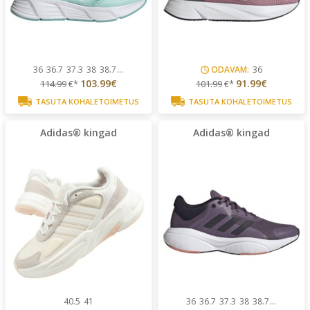
36
36.7
37.3
38
38.7
...
ODAVAM:
36
103.99€
91.99€
114.99
€*
101.99
€*
TASUTA KOHALETOIMETUS
TASUTA KOHALETOIMETUS
Adidas® kingad
Adidas® kingad
40.5
41
36
36.7
37.3
38
38.7
...