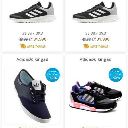
38
38.7
39.3
38
38.7
39.3
31.99€
31.99€
49.99
€*
49.99
€*
KIIRE TARNE
KIIRE TARNE
Adidas® kingad
Adidas® kingad
Suvine
Suvine
soodustus
soodustus
-60%
-50%