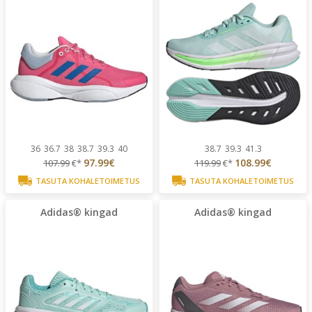
36
36.7
38
38.7
39.3
40
38.7
39.3
41.3
97.99€
108.99€
107.99
€*
119.99
€*
TASUTA KOHALETOIMETUS
TASUTA KOHALETOIMETUS
Adidas® kingad
Adidas® kingad