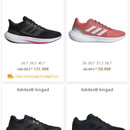
36.7
39.3
40.7
36
36.7
37.3
38.7
131.99€
59.99€
145.99
€*
65.99
€*
TASUTA KOHALETOIMETUS
Adidas® kingad
Adidas® kingad