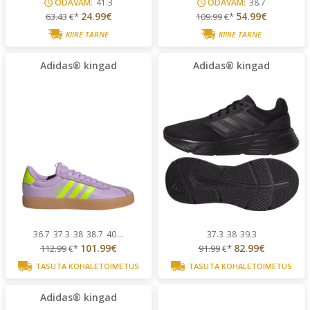
ODAVAM:
41.3
ODAVAM:
38.7
24.99€
54.99€
63.43
€*
109.99
€*
KIIRE TARNE
KIIRE TARNE
Adidas® kingad
Adidas® kingad
36.7
37.3
38
38.7
40
...
37.3
38
39.3
101.99€
82.99€
112.99
€*
91.99
€*
TASUTA KOHALETOIMETUS
TASUTA KOHALETOIMETUS
Adidas® kingad