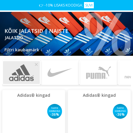
%
👉 -10% LISAKS KOODIGA:
SUVI
KÕIK JALATSID | NAISTE
JALATSID
↓
Filtri kaubamärk
×
Adidas® kingad
Adidas® kingad
Suvine
Suvine
soodustus
soodustus
-36%
-36%