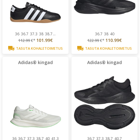
36
36.7
37.3
38
38.7
...
36.7
38
40
101.99€
110.99€
112.99
€*
122.99
€*
TASUTA KOHALETOIMETUS
TASUTA KOHALETOIMETUS
Adidas® kingad
Adidas® kingad
36
36.7
37.3
38.7
40
41.3
36.7
37.3
38.7
40.7