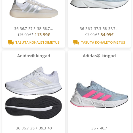
36
36.7
37.3
38
38.7
...
36
36.7
37.3
38
38.7
...
113.99€
84.99€
125.99
€*
93.99
€*
TASUTA KOHALETOIMETUS
TASUTA KOHALETOIMETUS
Adidas® kingad
Adidas® kingad
36
36.7
38.7
39.3
40
38.7
40.7