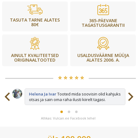
TASUTA TARNE ALATES
365-PÄEVANE
80€
TAGASTUSGARANTII
USALDUSVÄÄRNE MÜÜJA
AINULT KVALITEETSED
ALATES 2006. A.
ORIGINAALTOOTED
⭐️ ⭐️ ⭐️ ⭐️ ⭐️
sid
Helena Ja Ivar
Tooted mida soovisin olid kahjuks
otsas ja sain oma raha ilusti kiirelt tagasi.
Allikas: Vulcan.ee Facebook lehel