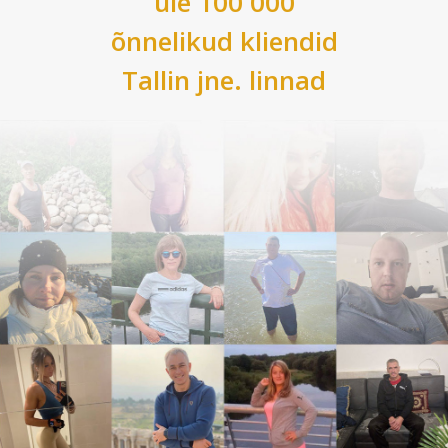
üle 100 000
õnnelikud kliendid
Tallin
jne. linnad