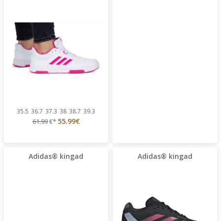
35.5
36.7
37.3
38
38.7
39.3
55.99€
61.99
€*
Adidas® kingad
Adidas® kingad