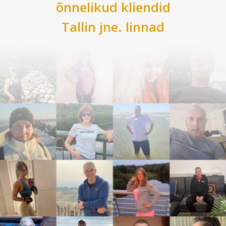
õnnelikud kliendid
Tallin
jne. linnad