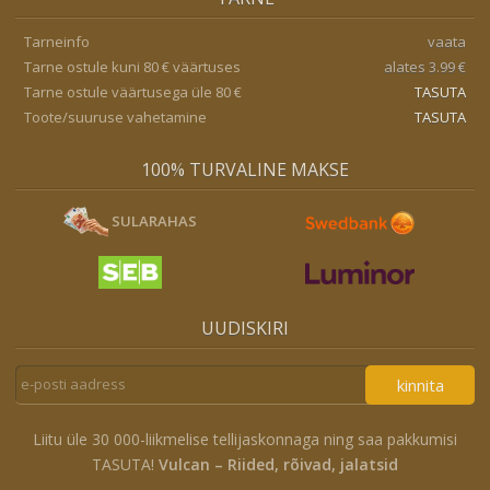
Tarneinfo
vaata
Tarne ostule kuni 80 € väärtuses
alates 3.99 €
Tarne ostule väärtusega üle 80 €
TASUTA
Toote/suuruse vahetamine
TASUTA
100% TURVALINE MAKSE
SULARAHAS
UUDISKIRI
kinnita
Liitu üle 30 000-liikmelise tellijaskonnaga ning saa pakkumisi
TASUTA!
Vulcan – Riided, rõivad, jalatsid