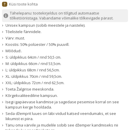
Küsi toote kohta
?
Tähelepanu: tootekirjeldus on tõlgitud automaatse
tõlketööriistaga. Vabandame võimalike tõlkevigade pärast.
Unisex kampsun (sobib meestele ja naistele).
Tõelistele fännidele.
Värv: must.
Koostis: 50% polüester / 50% puuvill.
Mõõdud:.
S: üldpikkus 64cm / rind 50,5 cm.
M: üldpikkus 66cm / rind 53,5cm.
L: üldpikkus 68cm / rind 56,5cm.
XL: üldpikkus 70cm / rind 59,5cm.
XXL: üldpikkus 72cm / rind 62,5cm.
Toeta Žalgirise meeskonda.
Kõrgekvaliteediline kampsun.
Isegi igapäevase kandmise ja sagedase pesemise korral on see
kampsun kerge hooldada.
Seda džemprit luues on läbi viidud katsed veendumaks, et see
liikumist ei piira.
Tänu oma värvile ja mudelile sobib see džemper kandmiseks nii