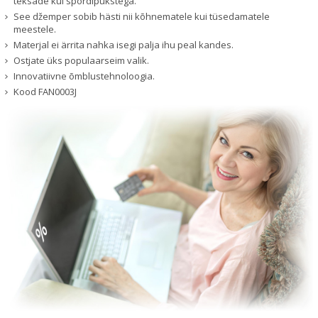
teksade kui spordipükstega.
See džemper sobib hästi nii kõhnematele kui tüsedamatele
meestele.
Materjal ei ärrita nahka isegi palja ihu peal kandes.
Ostjate üks populaarseim valik.
Innovatiivne õmblustehnoloogia.
Kood
FAN0003J