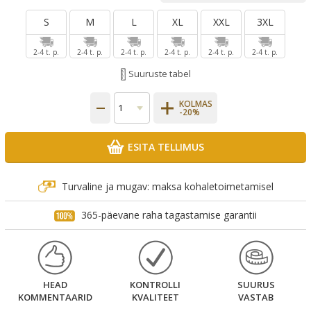
S
M
L
XL
XXL
3XL
2-4 t. p.
2-4 t. p.
2-4 t. p.
2-4 t. p.
2-4 t. p.
2-4 t. p.
Suuruste tabel
KOLMAS
-20%
ESITA TELLIMUS
Turvaline ja mugav: maksa kohaletoimetamisel
365-päevane raha tagastamise garantii
HEAD
KONTROLLI
SUURUS
KOMMENTAARID
KVALITEET
VASTAB