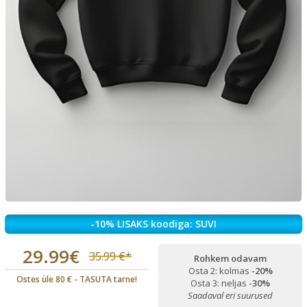
-10% LISAKS koodiga: SUVI
29.99€
35.99 €*
Rohkem odavam
Osta 2: kolmas
-20%
Ostes üle 80 € - TASUTA tarne!
Osta 3: neljas
-30%
Saadaval eri suurused