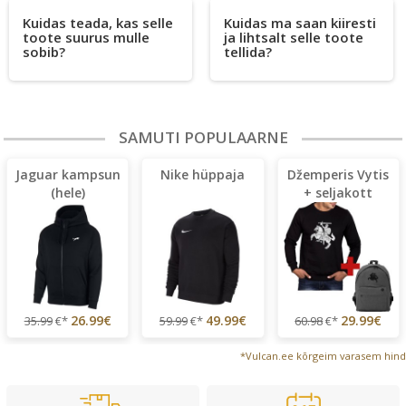
Kuidas teada, kas selle
Kuidas ma saan kiiresti
toote suurus mulle
ja lihtsalt selle toote
sobib?
tellida?
SAMUTI POPULAARNE
Jaguar kampsun
Nike hüppaja
Džemperis Vytis
(hele)
+ seljakott
26.99€
49.99€
29.99€
35.99
€*
59.99
€*
60.98
€*
*Vulcan.ee kõrgeim varasem hind