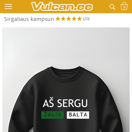
👉 -10% LISAKS KOODIGA:
SUVI
0
Sirgaliaus kampsun
(20)