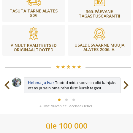
TASUTA TARNE ALATES
365-PÄEVANE
80€
TAGASTUSGARANTII
USALDUSVÄÄRNE MÜÜJA
AINULT KVALITEETSED
ALATES 2006. A.
ORIGINAALTOOTED
⭐️ ⭐️ ⭐️ ⭐️ ⭐️
sid
Helena Ja Ivar
Tooted mida soovisin olid kahjuks
otsas ja sain oma raha ilusti kiirelt tagasi.
Allikas: Vulcan.ee Facebook lehel
üle 100 000