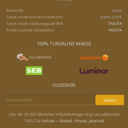
Tarneinfo
vaata
Tarne ostule kuni 80 € väärtuses
alates 3.99 €
Tarne ostule väärtusega üle 80 €
TASUTA
Toote/suuruse vahetamine
TASUTA
100% TURVALINE MAKSE
SULARAHAS
UUDISKIRI
kinnita
Liitu üle 30 000-liikmelise tellijaskonnaga ning saa pakkumisi
TASUTA!
Vulcan – Riided, rõivad, jalatsid