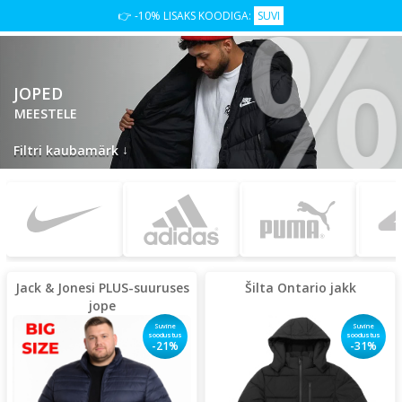
%
👉 -10% LISAKS KOODIGA:
SUVI
JOPED
MEESTELE
↓
Filtri kaubamärk
Jack & Jonesi PLUS-suuruses
Šilta Ontario jakk
jope
Suvine
Suvine
soodustus
soodustus
-21%
-31%