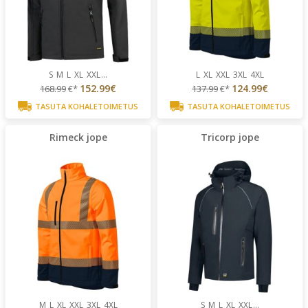
S
M
L
XL
XXL
...
L
XL
XXL
3XL
4XL
152.99€
124.99€
168.99
€*
137.99
€*
TASUTA KOHALETOIMETUS
TASUTA KOHALETOIMETUS
Rimeck jope
Tricorp jope
M
L
XL
XXL
3XL
4XL
S
M
L
XL
XXL
...