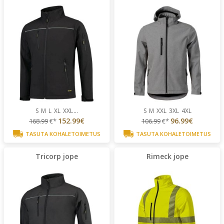
S
M
L
XL
XXL
...
S
M
XXL
3XL
4XL
152.99€
96.99€
168.99
€*
106.99
€*
TASUTA KOHALETOIMETUS
TASUTA KOHALETOIMETUS
Tricorp jope
Rimeck jope