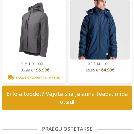
S
M
L
XL
XXL
...
XS
S
M
L
XL
...
96.99€
64.99€
106.99
€*
69.99
€*
TASUTA KOHALETOIMETUS
Ei leia toodet? Vajuta siia ja anna teada, mida
otsid!
PRAEGU OSTETAKSE