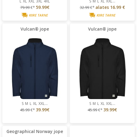
L
XL
XXL
3XL
4XL
S
M
L
XL
XXL
...
59.99€
alates
16.99 €
79.99
€*
32.99
€*
KIIRE TARNE
KIIRE TARNE
Vulcan® jope
Vulcan® jope
S
M
L
XL
XXL
...
S
M
L
XL
XXL
...
39.99€
39.99€
45.99
€*
45.99
€*
Geographical Norway jope