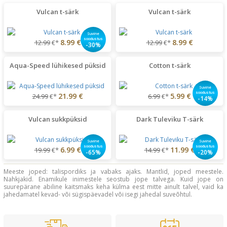
Vulcan t-särk
Vulcan t-särk
Suvine
soodustus
8.99 €
8.99 €
12.99
€*
12.99
€*
-30%
Aqua-Speed lühikesed püksid
Cotton t-särk
Suvine
soodustus
21.99 €
5.99 €
24.99
€*
6.99
€*
-14%
Vulcan sukkpüksid
Dark Tuleviku T-särk
Suvine
Suvine
soodustus
soodustus
6.99 €
11.99 €
19.99
€*
14.99
€*
-65%
-20%
Meeste joped: talispordiks ja vabaks ajaks. Mantlid, joped meestele.
Nahkjakid. Enamikule inimestele seostub jope talvega. Kuid jope on
suurepärane abiline kaitsmaks keha külma eest mitte ainult talvel, vaid ka
jahedamatel kevad- või sügispäevadel või isegi jahedal suveõhtul.