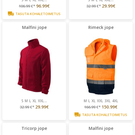
96.99€
29.99€
106.99
€*
32.99
€*
TASUTA KOHALETOIMETUS
Malfini jope
Rimeck jope
S
M
L
XL
XXL
...
M
L
XL
XXL
3XL
4XL
29.99€
150.99€
32.99
€*
166.99
€*
TASUTA KOHALETOIMETUS
Tricorp jope
Malfini jope