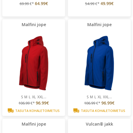
64.99€
49.99€
69.99
€*
54.99
€*
Malfini jope
Malfini jope
S
M
L
XL
XXL
...
S
M
L
XL
XXL
...
96.99€
96.99€
106.99
€*
106.99
€*
TASUTA KOHALETOIMETUS
TASUTA KOHALETOIMETUS
Malfini jope
Vulcan® jakk