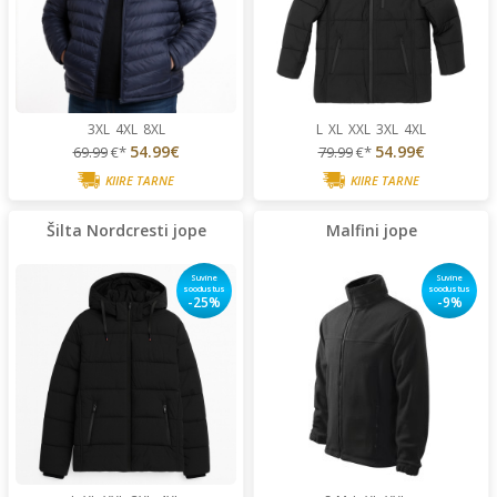
3XL
4XL
8XL
L
XL
XXL
3XL
4XL
54.99€
54.99€
69.99
€*
79.99
€*
KIIRE TARNE
KIIRE TARNE
Šilta Nordcresti jope
Malfini jope
Suvine
Suvine
soodustus
soodustus
-25%
-9%