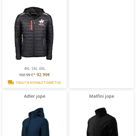
4XL
5XL
6XL
92.99€
102.99
€*
TASUTA KOHALETOIMETUS
Adler jope
Malfini jope