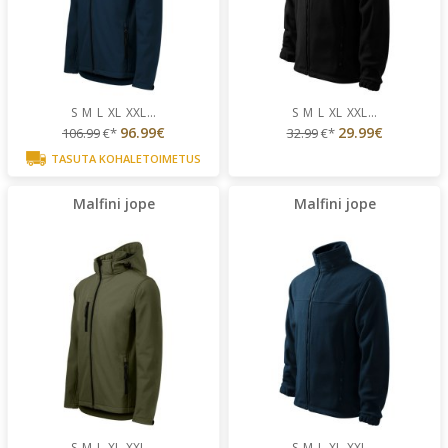
S
M
L
XL
XXL
...
S
M
L
XL
XXL
...
96.99€
29.99€
106.99
€*
32.99
€*
TASUTA KOHALETOIMETUS
Malfini jope
Malfini jope
S
M
L
XL
XXL
...
S
M
L
XL
XXL
...