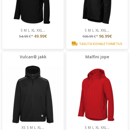
S
M
L
XL
XXL
...
S
M
L
XL
XXL
...
49.99€
96.99€
54.99
€*
106.99
€*
TASUTA KOHALETOIMETUS
Vulcan® jakk
Malfini jope
XS
S
M
L
XL
...
S
M
L
XL
XXL
...