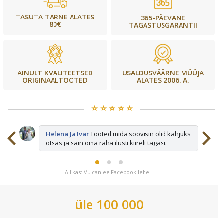
TASUTA TARNE ALATES
365-PÄEVANE
80€
TAGASTUSGARANTII
USALDUSVÄÄRNE MÜÜJA
AINULT KVALITEETSED
ALATES 2006. A.
ORIGINAALTOOTED
⭐️ ⭐️ ⭐️ ⭐️ ⭐️
sid
Helena Ja Ivar
Tooted mida soovisin olid kahjuks
otsas ja sain oma raha ilusti kiirelt tagasi.
Allikas: Vulcan.ee Facebook lehel
üle 100 000