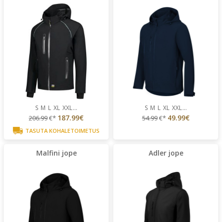
S
M
L
XL
XXL
...
S
M
L
XL
XXL
...
187.99€
49.99€
206.99
€*
54.99
€*
TASUTA KOHALETOIMETUS
Malfini jope
Adler jope