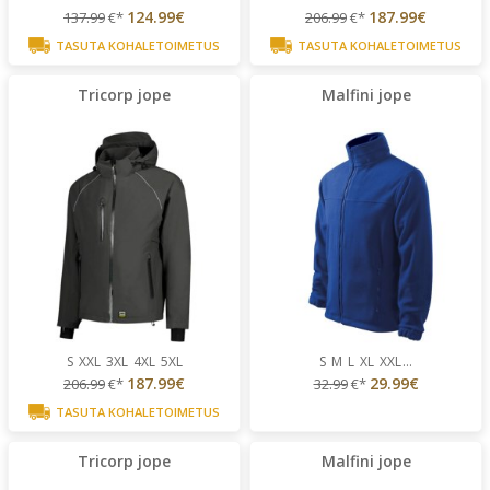
124.99€
187.99€
137.99
€*
206.99
€*
TASUTA KOHALETOIMETUS
TASUTA KOHALETOIMETUS
Tricorp jope
Malfini jope
S
XXL
3XL
4XL
5XL
S
M
L
XL
XXL
...
187.99€
29.99€
206.99
€*
32.99
€*
TASUTA KOHALETOIMETUS
Tricorp jope
Malfini jope