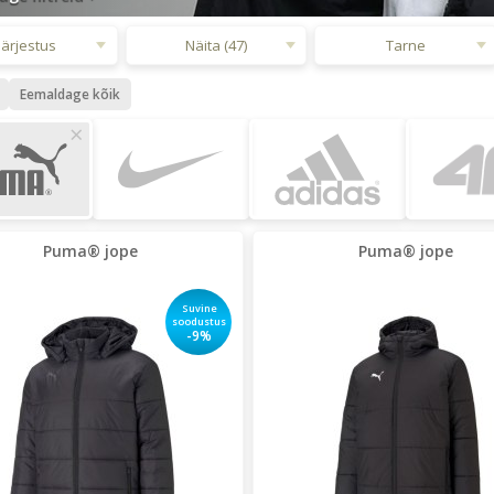
Järjestus
Näita (47)
Tarne
Eemaldage kõik
×
Puma® jope
Puma® jope
Suvine
soodustus
-9%