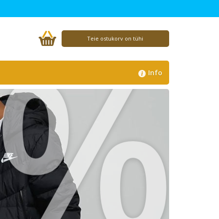
%
Teie ostukorv on tühi
Info