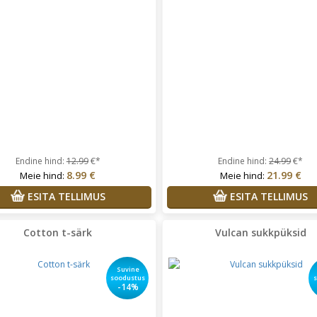
Endine hind:
12.99
€*
Endine hind:
24.99
€*
8.99 €
21.99 €
Meie hind:
Meie hind:
ESITA TELLIMUS
ESITA TELLIMUS
Cotton t-särk
Vulcan sukkpüksid
Suvine
soodustus
-14%