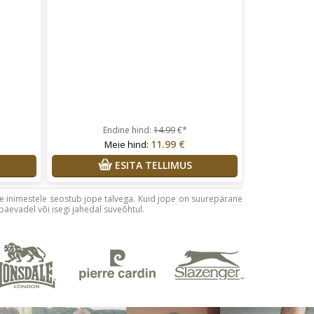
Endine hind:
14.99
€*
11.99 €
Meie hind:
ESITA TELLIMUS
le inimestele seostub jope talvega. Kuid jope on suurepärane
päevadel või isegi jahedal suveõhtul.