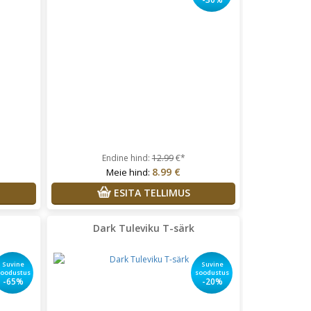
Endine hind:
12.99
€*
8.99 €
Meie hind:
ESITA TELLIMUS
Dark Tuleviku T-särk
Suvine
Suvine
soodustus
soodustus
-65%
-20%