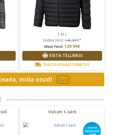
S
M
L
Endine hind:
142.99
€*
129.99€
Meie hind:
ESITA TELLIMUS
TASUTA KOHALETOIMETUS
 teada, mida otsid!
E
sid
Vulcan t-särk
Suvine
soodustus
-30%