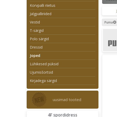
Korvpalli riietus
Jalgpalliriided
Vestid
Puma
T-särgid
Polo särgid
Dressid
Joped
Lühikesed püksid
Ujumisšortsid
Kirjadega särgid
uusimad tooted
4F spordidress