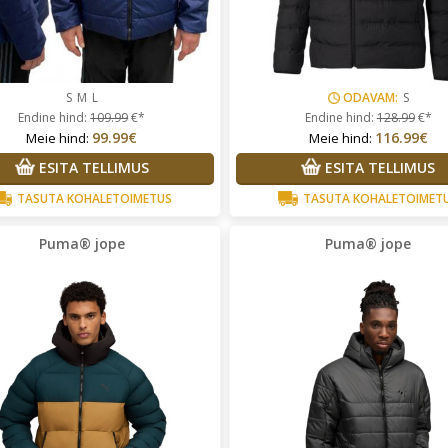
S
M
L
ODAVAM:
S
Endine hind:
109.99
€*
Endine hind:
128.99
€*
99.99€
116.99€
Meie hind:
Meie hind:
ESITA TELLIMUS
ESITA TELLIMUS
TASUTA KOHALETOIMETUS
TASUTA KOHALETOIMET
Puma® jope
Puma® jope
hkel Leinsaar
Kõik tooted, mis
Helena Ja Ivar
Tooted mida
tsin sobisid mulle väga hästi
soovisin olid kahjuks otsas ja
sain oma raha ilusti kiirelt tagas