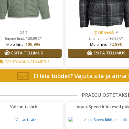
XS
S
ODAVAM:
M
Endine hind:
120.99
€*
Endine hind:
80.99
€*
109.99€
72.99€
Meie hind:
Meie hind:
ESITA TELLIMUS
ESITA TELLIMUS
TASUTA KOHALETOIMETUS
Ei leia toodet? Vajuta siia ja anna
PRAEGU OSTETAKS
Vulcan t-särk
Aqua-Speed lühikesed pük