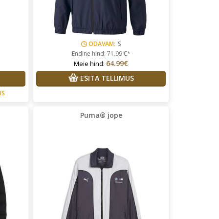
ODAVAM:
S
Endine hind:
71.99
€*
64.99€
Meie hind:
ESITA TELLIMUS
US
Puma® jope