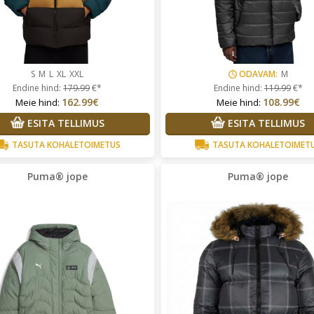
S
M
L
XL
XXL
ODAVAM:
M
Endine hind:
179.99
€*
Endine hind:
119.99
€*
162.99€
108.99€
Meie hind:
Meie hind:
ESITA TELLIMUS
ESITA TELLIMUS
TASUTA KOHALETOIMETUS
TASUTA KOHALETOIMET
Puma® jope
Puma® jope