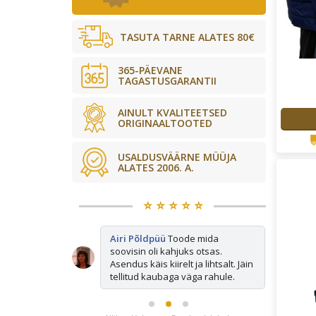
TASUTA TARNE ALATES 80€
365-PÄEVANE
TAGASTUSGARANTII
AINULT KVALITEETSED
ORIGINAALTOOTED
USALDUSVÄÄRNE MÜÜJA
ALATES 2006. A.
⭐️ ⭐️ ⭐️ ⭐️ ⭐️
ted mida
Airi Põldpüü
Toode mida
Mi
s otsas ja
soovisin oli kahjuks otsas.
os
kiirelt tagasi.
Asendus käis kiirelt ja lihtsalt. Jäin
tellitud kaubaga väga rahule.