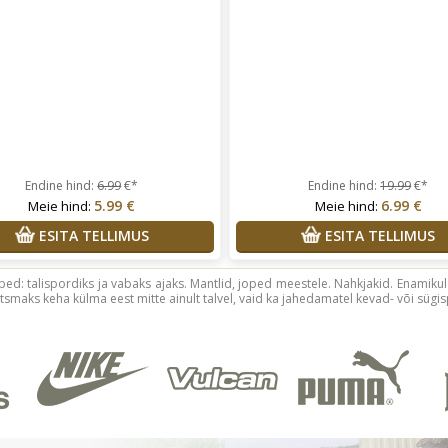
Endine hind:
6.99
€*
Endine hind:
19.99
€*
5.99 €
6.99 €
Meie hind:
Meie hind:
ESITA TELLIMUS
ESITA TELLIMUS
ped: talispordiks ja vabaks ajaks. Mantlid, joped meestele. Nahkjakid. Enamiku
itsmaks keha külma eest mitte ainult talvel, vaid ka jahedamatel kevad- või sügis