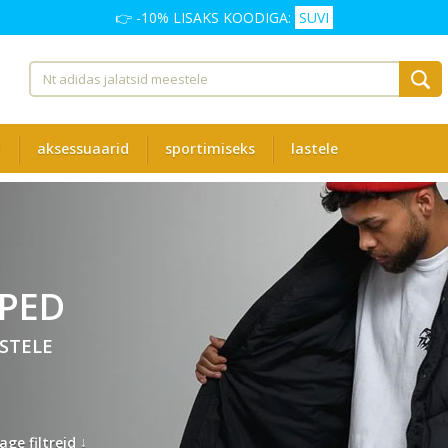
👉 -10% LISAKS KOODIGA:
SUVI
d
aksessuaarid
sportimiseks
lastele
OPED
STELE
↓
age filtreid