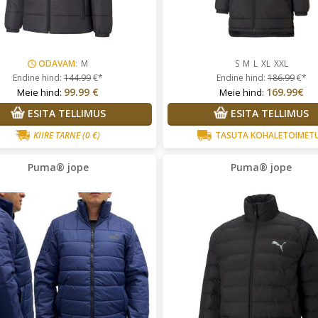
ODAVAM:
M
S
M
L
XL
XXL
Endine hind:
144.99
€*
Endine hind:
186.99
€*
99.99 €
169.99€
Meie hind:
Meie hind:
ESITA TELLIMUS
ESITA TELLIMUS
KIIRE TARNE
(0 €)
TASUTA KOHALETOIMET
Puma® jope
Puma® jope