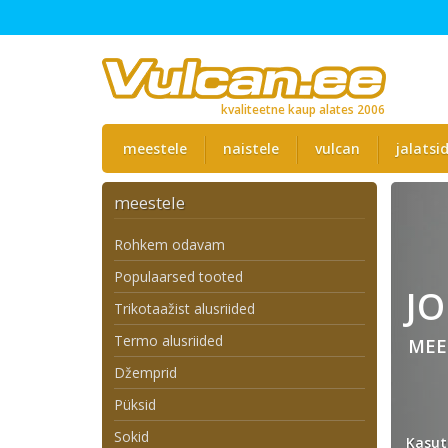
kvaliteetne kaup alates 2006
meestele
naistele
vulcan
jalatsi
meestele
Rohkem odavam
Populaarsed tooted
J
Trikotaažist alusriided
Termo alusriided
MEE
Džemprid
Püksid
Sokid
Kasut