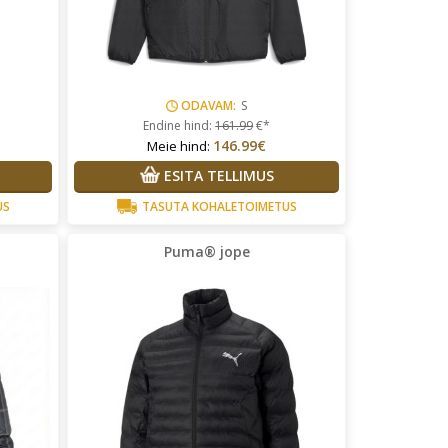
ODAVAM:
S
Endine hind:
161.99
€*
146.99€
Meie hind:
ESITA TELLIMUS
US
TASUTA KOHALETOIMETUS
Puma® jope