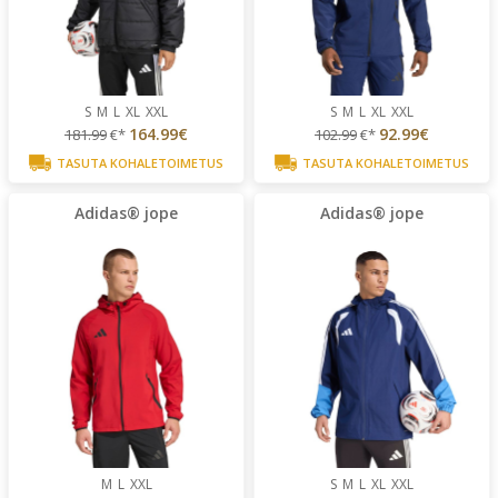
S
M
L
XL
XXL
S
M
L
XL
XXL
164.99€
92.99€
181.99
€*
102.99
€*
TASUTA KOHALETOIMETUS
TASUTA KOHALETOIMETUS
Adidas® jope
Adidas® jope
M
L
XXL
S
M
L
XL
XXL