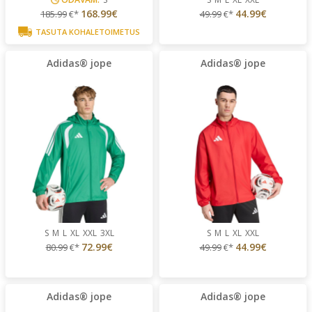
168.99€
44.99€
185.99
€*
49.99
€*
TASUTA KOHALETOIMETUS
Adidas® jope
Adidas® jope
S
M
L
XL
XXL
3XL
S
M
L
XL
XXL
72.99€
44.99€
80.99
€*
49.99
€*
Adidas® jope
Adidas® jope