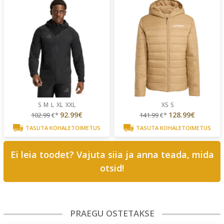
S
M
L
XL
XXL
XS
S
92.99€
128.99€
102.99
€*
141.99
€*
TASUTA KOHALETOIMETUS
TASUTA KOHALETOIMETUS
Ei leia toodet? Vajuta siia ja anna teada, mida
otsid!
PRAEGU OSTETAKSE