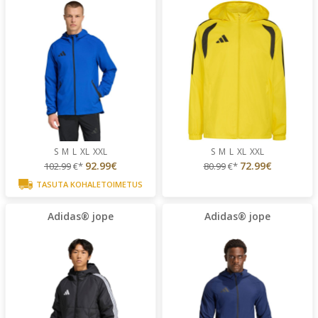
S
M
L
XL
XXL
S
M
L
XL
XXL
92.99€
72.99€
102.99
€*
80.99
€*
TASUTA KOHALETOIMETUS
Adidas® jope
Adidas® jope