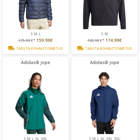
S
M
L
S
M
159.99€
174.99€
175.99
€*
192.99
€*
TASUTA KOHALETOIMETUS
TASUTA KOHALETOIMETUS
Adidas® jope
Adidas® jope
S
M
L
XL
XXL
S
M
L
XL
XXL
3XL