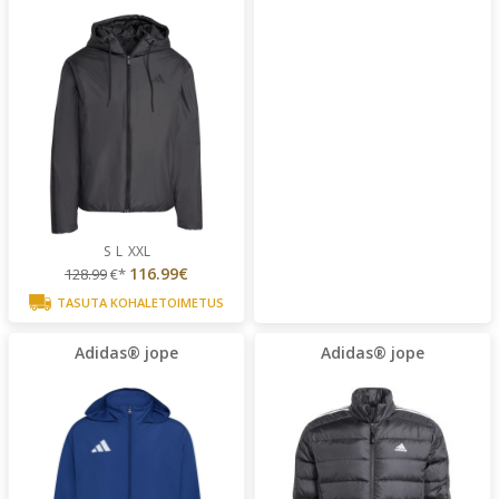
S
L
XXL
116.99€
128.99
€*
TASUTA KOHALETOIMETUS
Adidas® jope
Adidas® jope