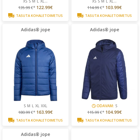
XS
S
M
L
XL
...
XS
S
M
L
XL
...
122.99€
103.99€
135.99
€*
114.99
€*
TASUTA KOHALETOIMETUS
TASUTA KOHALETOIMETUS
Adidas® jope
Adidas® jope
S
M
L
XL
XXL
ODAVAM:
S
163.99€
104.99€
180.99
€*
115.99
€*
TASUTA KOHALETOIMETUS
TASUTA KOHALETOIMETUS
Adidas® jope