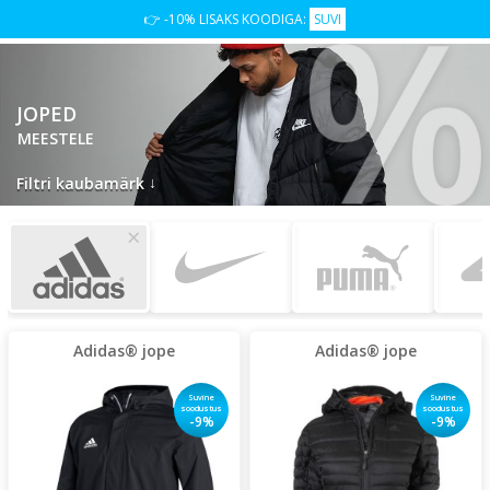
%
👉 -10% LISAKS KOODIGA:
SUVI
JOPED
MEESTELE
↓
Filtri kaubamärk
×
Adidas® jope
Adidas® jope
Suvine
Suvine
soodustus
soodustus
-9%
-9%