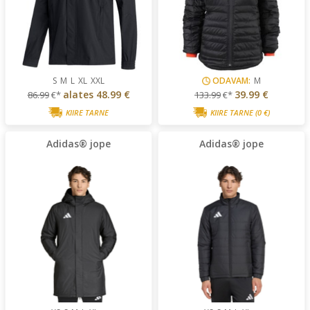
S
M
L
XL
XXL
ODAVAM:
M
alates
48.99 €
39.99 €
86.99
€*
133.99
€*
KIIRE TARNE
KIIRE TARNE
(0 €)
Adidas® jope
Adidas® jope