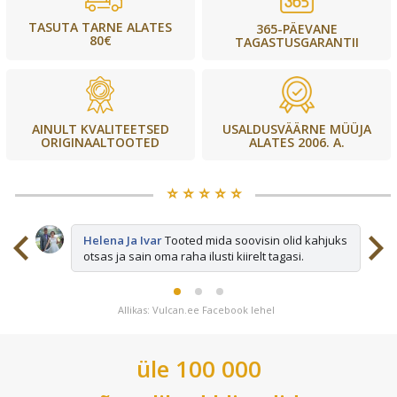
TASUTA TARNE ALATES
365-PÄEVANE
80€
TAGASTUSGARANTII
USALDUSVÄÄRNE MÜÜJA
AINULT KVALITEETSED
ALATES 2006. A.
ORIGINAALTOOTED
⭐️ ⭐️ ⭐️ ⭐️ ⭐️
sid
Helena Ja Ivar
Tooted mida soovisin olid kahjuks
otsas ja sain oma raha ilusti kiirelt tagasi.
Allikas: Vulcan.ee Facebook lehel
üle 100 000