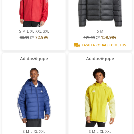
S
M
L
XL
XXL
3XL
S
M
72.99€
159.99€
80.99
€*
175.99
€*
TASUTA KOHALETOIMETUS
Adidas® jope
Adidas® jope
S
M
L
XL
XXL
S
M
L
XL
XXL