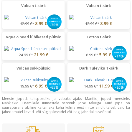
Vulcan t-särk
Vulcan t-särk
Suvine
soodustus
8.99 €
8.99 €
12.99
€*
12.99
€*
-30%
Aqua-Speed lühikesed püksid
Cotton t-särk
Suvine
soodustus
21.99 €
5.99 €
24.99
€*
6.99
€*
-14%
Vulcan sukkpüksid
Dark Tuleviku T-särk
Suvine
Suvine
soodustus
soodustus
6.99 €
11.99 €
19.99
€*
14.99
€*
-65%
-20%
Meeste joped: talispordiks ja vabaks ajaks. Mantlid, joped meestele.
Nahkjakid. Enamikule inimestele seostub jope talvega. Kuid jope on
suurepärane abiline kaitsmaks keha külma eest mitte ainult talvel, vaid ka
jahedamatel kevad- või sügispäevadel või isegi jahedal suveõhtul.