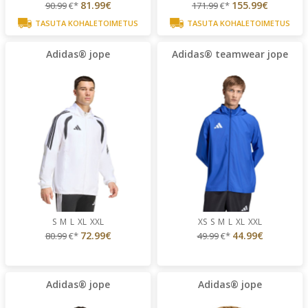
81.99€
155.99€
90.99
€*
171.99
€*
TASUTA KOHALETOIMETUS
TASUTA KOHALETOIMETUS
Adidas® jope
Adidas® teamwear jope
S
M
L
XL
XXL
XS
S
M
L
XL
XXL
72.99€
44.99€
80.99
€*
49.99
€*
Adidas® jope
Adidas® jope