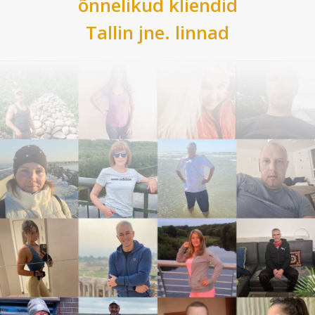
õnnelikud kliendid
Tallin
jne. linnad