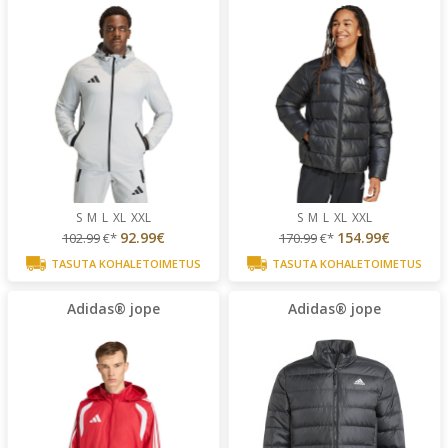
S
M
L
XL
XXL
S
M
L
XL
XXL
92.99€
154.99€
102.99
€*
170.99
€*
TASUTA KOHALETOIMETUS
TASUTA KOHALETOIMETUS
Adidas® jope
Adidas® jope