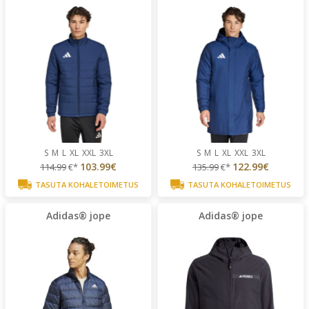
S
M
L
XL
XXL
3XL
S
M
L
XL
XXL
3XL
103.99€
122.99€
114.99
€*
135.99
€*
TASUTA KOHALETOIMETUS
TASUTA KOHALETOIMETUS
Adidas® jope
Adidas® jope