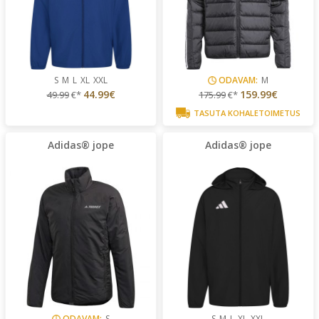
S
M
L
XL
XXL
ODAVAM:
M
44.99€
159.99€
49.99
€*
175.99
€*
TASUTA KOHALETOIMETUS
Adidas® jope
Adidas® jope
ODAVAM:
S
S
M
L
XL
XXL