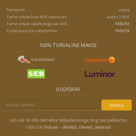
Tarneinfo
vaata
Tarne ostule kuni 80 € väärtuses
alates 3.99 €
Tarne ostule väärtusega üle 80 €
TASUTA
Toote/suuruse vahetamine
TASUTA
100% TURVALINE MAKSE
SULARAHAS
UUDISKIRI
kinnita
Liitu üle 30 000-liikmelise tellijaskonnaga ning saa pakkumisi
TASUTA!
Vulcan – Riided, rõivad, jalatsid