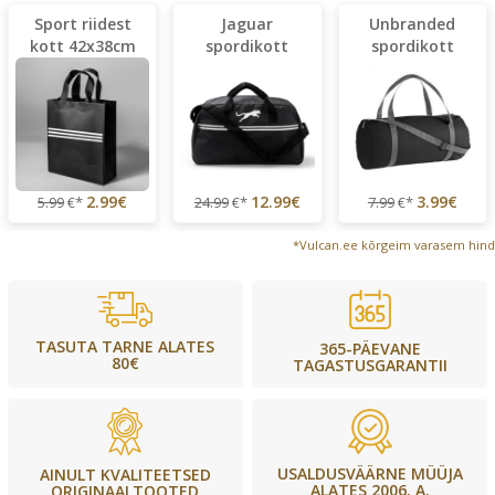
Sport riidest
Jaguar
Unbranded
kott 42x38cm
spordikott
spordikott
2.99€
12.99€
3.99€
5.99
€*
24.99
€*
7.99
€*
*Vulcan.ee kõrgeim varasem hind
TASUTA TARNE ALATES
365-PÄEVANE
80€
TAGASTUSGARANTII
USALDUSVÄÄRNE MÜÜJA
AINULT KVALITEETSED
ALATES 2006. A.
ORIGINAALTOOTED