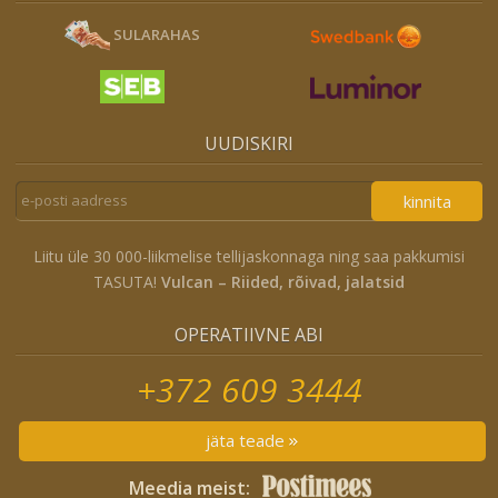
SULARAHAS
UUDISKIRI
kinnita
Liitu üle 30 000-liikmelise tellijaskonnaga ning saa pakkumisi
TASUTA!
Vulcan – Riided, rõivad, jalatsid
OPERATIIVNE ABI
+372 609 3444
jäta teade
Meedia meist: