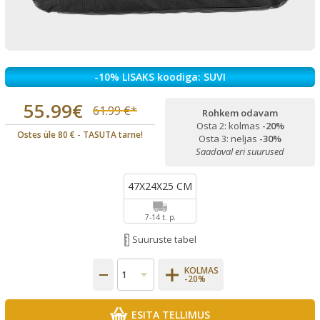
-10% LISAKS koodiga: SUVI
55.99€
61.99 €*
Rohkem odavam
Osta 2: kolmas
-20%
Ostes üle 80 € - TASUTA tarne!
Osta 3: neljas
-30%
Saadaval eri suurused
47X24X25 CM
7-14 t. p.
Suuruste tabel
KOLMAS
-20%
ESITA TELLIMUS