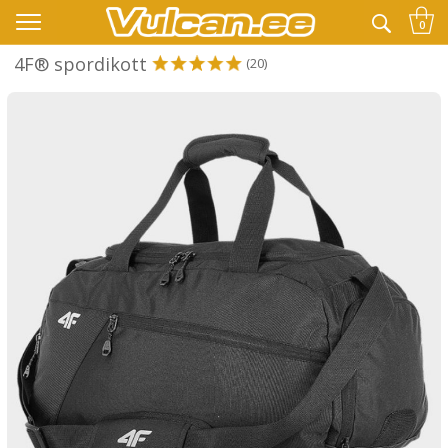
👉 -10% LISAKS KOODIGA:
SUVI
0
4F® spordikott
(20)