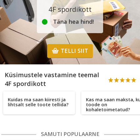
4F spordikott
Täna hea hind!
TELLI SIIT
Küsimustele vastamine teemal
4F spordikott
Kuidas ma saan kiiresti ja
Kas ma saan maksta, ku
lihtsalt selle toote tellida?
toode on
kohaletoimetatud?
SAMUTI POPULAARNE