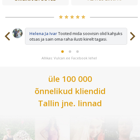
⭐️ ⭐️ ⭐️ ⭐️ ⭐️
sid
Helena Ja Ivar
Tooted mida soovisin olid kahjuks
otsas ja sain oma raha ilusti kiirelt tagasi.
Allikas: Vulcan.ee Facebook lehel
üle 100 000
õnnelikud kliendid
Tallin
jne. linnad