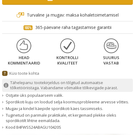
Turvaline ja mugav: maksa kohaletoimetamisel
365-päevane raha tagastamise garantii
HEAD
KONTROLLI
SUURUS
KOMMENTAARID
KVALITEET
VASTAB
Küsi toote kohta
?
Tähelepanu: tootekirjeldus on tõlgitud automaatse
tõlketööriistaga. Vabandame võimalike tõlkevigade pärast.
Ostjate üks populaarseim valik.
Spordikoti kuju on loodud selja koormusprobleeme arvesse võttes.
Mugav ja kindel käepide spordikoti käes tassimiseks.
Tuginetud on parimale praktikale, et kergemaid plekke oleks
spordikotilt lihtne eemaldada.
Kood
B4FWSS24ABAGU10420S