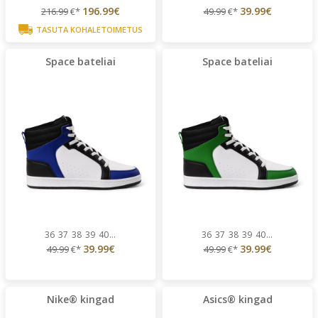
196.99€
39.99€
216.99
€*
49.99
€*
TASUTA KOHALETOIMETUS
Space bateliai
Space bateliai
36
37
38
39
40
...
36
37
38
39
40
...
39.99€
39.99€
49.99
€*
49.99
€*
Nike® kingad
Asics® kingad