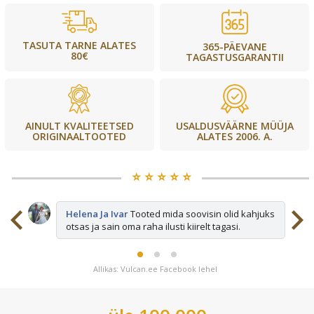
TASUTA TARNE ALATES
365-PÄEVANE
80€
TAGASTUSGARANTII
USALDUSVÄÄRNE MÜÜJA
AINULT KVALITEETSED
ALATES 2006. A.
ORIGINAALTOOTED
⭐️ ⭐️ ⭐️ ⭐️ ⭐️
sid
Helena Ja Ivar
Tooted mida soovisin olid kahjuks
otsas ja sain oma raha ilusti kiirelt tagasi.
Allikas: Vulcan.ee Facebook lehel