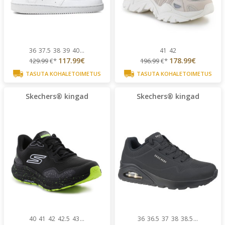
36
37.5
38
39
40
...
41
42
117.99€
178.99€
129.99
€*
196.99
€*
TASUTA KOHALETOIMETUS
TASUTA KOHALETOIMETUS
Skechers® kingad
Skechers® kingad
40
41
42
42.5
43
...
36
36.5
37
38
38.5
...