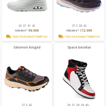
36
37
41
42
37.3
38
42
99.99€
172.99€
109.99
€*
190.99
€*
TASUTA KOHALETOIMETUS
TASUTA KOHALETOIMETUS
Salomon kingad
Space bateliai
37.3
42
36
37
38
39
40
...