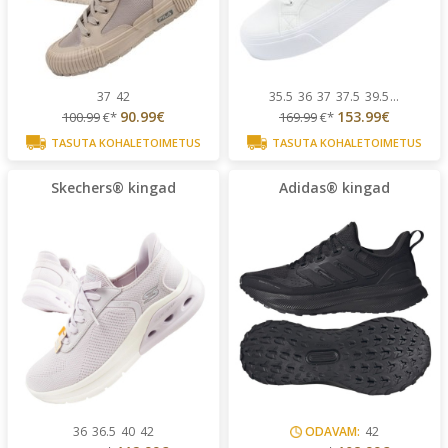
37
42
35.5
36
37
37.5
39.5
...
90.99€
153.99€
100.99
€*
169.99
€*
TASUTA KOHALETOIMETUS
TASUTA KOHALETOIMETUS
Skechers® kingad
Adidas® kingad
36
36.5
40
42
ODAVAM:
42