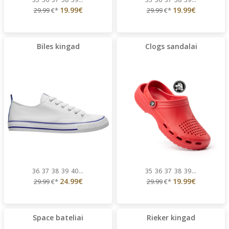
19.99€
19.99€
29.99
€*
29.99
€*
Biles kingad
Clogs sandalai
36
37
38
39
40
...
35
36
37
38
39
...
24.99€
19.99€
29.99
€*
29.99
€*
Space bateliai
Rieker kingad