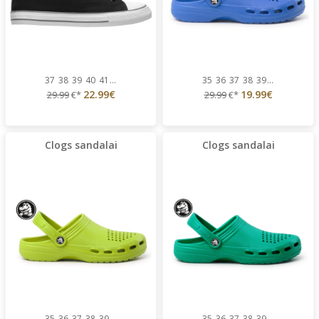
37
38
39
40
41
...
35
36
37
38
39
...
22.99€
19.99€
29.99
€*
29.99
€*
Clogs sandalai
Clogs sandalai
35
36
37
38
39
...
35
36
37
38
39
...