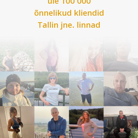
üle 100 000
õnnelikud kliendid
Tallin
jne. linnad