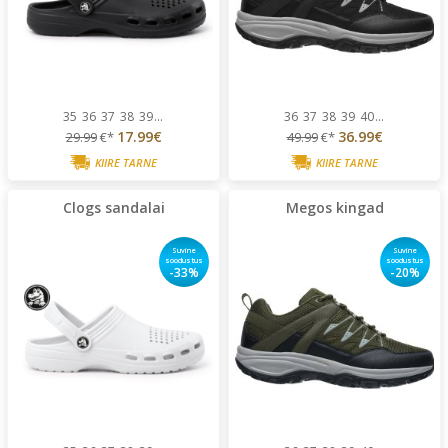
35
36
37
38
39
...
36
37
38
39
40
...
17.99€
36.99€
29.99
€*
49.99
€*
KIIRE TARNE
KIIRE TARNE
Clogs sandalai
Megos kingad
Suvine
Suvine
soodustus
soodustus
-33%
-20%