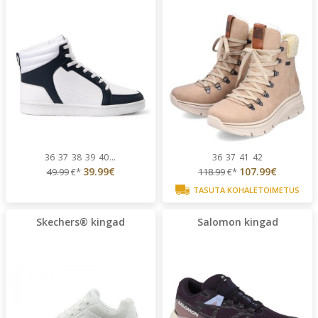
36
37
38
39
40
...
36
37
41
42
39.99€
107.99€
49.99
€*
118.99
€*
TASUTA KOHALETOIMETUS
Skechers® kingad
Salomon kingad