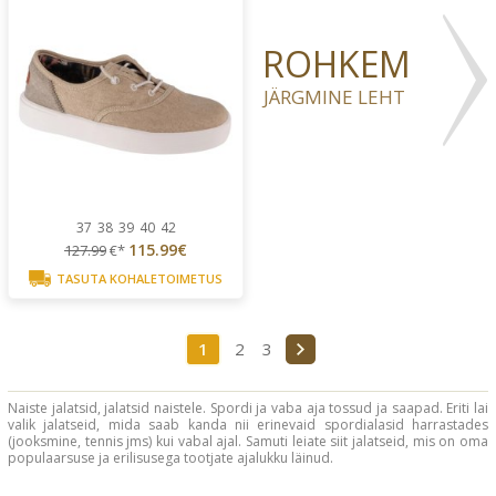
ROHKEM
JÄRGMINE LEHT
37
38
39
40
42
115.99€
127.99
€*
TASUTA KOHALETOIMETUS
1
2
3
Naiste jalatsid, jalatsid naistele. Spordi ja vaba aja tossud ja saapad. Eriti lai
valik jalatseid, mida saab kanda nii erinevaid spordialasid harrastades
(jooksmine, tennis jms) kui vabal ajal. Samuti leiate siit jalatseid, mis on oma
populaarsuse ja erilisusega tootjate ajalukku läinud.