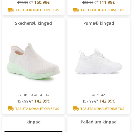
160.99€
111.99€
177.99
€*
123.99
€*
TASUTA KOHALETOIMETUS
TASUTA KOHALETOIMETUS
Skechers® kingad
Puma® kingad
37
38
39
40
41
42
40.5
42
142.99€
142.99€
157.99
€*
157.99
€*
TASUTA KOHALETOIMETUS
TASUTA KOHALETOIMETUS
kingad
Palladium kingad