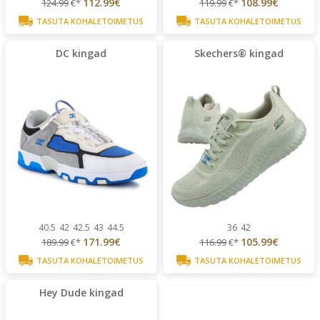
112.99€
108.99€
124.99
€*
119.99
€*
TASUTA KOHALETOIMETUS
TASUTA KOHALETOIMETUS
DC kingad
Skechers® kingad
40.5
42
42.5
43
44.5
36
42
171.99€
105.99€
189.99
€*
116.99
€*
TASUTA KOHALETOIMETUS
TASUTA KOHALETOIMETUS
Hey Dude kingad