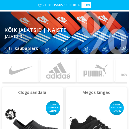
%
👉 -10% LISAKS KOODIGA:
SUVI
KÕIK JALATSID | NAISTE
JALATSID
↓
Filtri kaubamärk
Clogs sandalai
Megos kingad
Suvine
Suvine
soodustus
soodustus
-40%
-26%