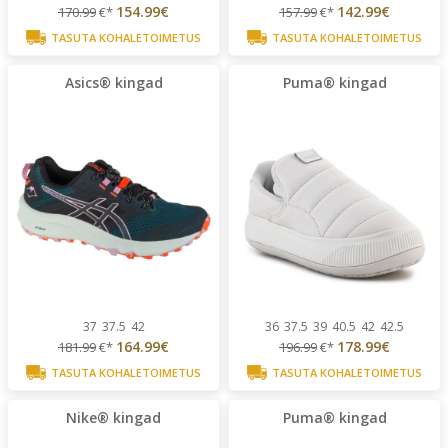
154.99€
142.99€
170.99
€*
157.99
€*
TASUTA KOHALETOIMETUS
TASUTA KOHALETOIMETUS
Asics® kingad
Puma® kingad
37
37.5
42
36
37.5
39
40.5
42
42.5
164.99€
178.99€
181.99
€*
196.99
€*
TASUTA KOHALETOIMETUS
TASUTA KOHALETOIMETUS
Nike® kingad
Puma® kingad