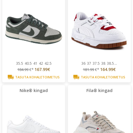
35.5
40.5
41
42
42.5
36
37
37.5
38
38.5
...
167.99€
164.99€
184.99
€*
181.99
€*
TASUTA KOHALETOIMETUS
TASUTA KOHALETOIMETUS
Nike® kingad
Fila® kingad