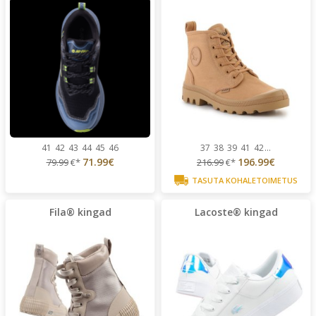
41
42
43
44
45
46
37
38
39
41
42
...
71.99€
196.99€
79.99
€*
216.99
€*
TASUTA KOHALETOIMETUS
Fila® kingad
Lacoste® kingad