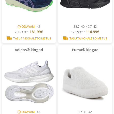
ODAVAM:
42
38.7
40
40.7
42
181.99€
116.99€
200.99
€*
128.99
€*
TASUTA KOHALETOIMETUS
TASUTA KOHALETOIMETUS
Adidas® kingad
Puma® kingad
ODAVAM:
42
37
41
42